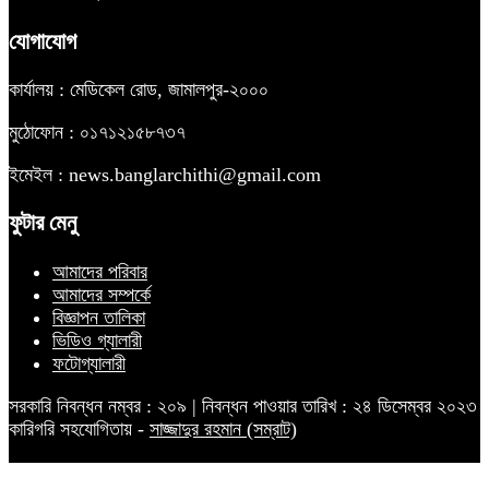
যোগাযোগ
কার্যালয় : মেডিকেল রোড, জামালপুর-২০০০
মুঠোফোন : ০১৭১২১৫৮৭৩৭
ইমেইল : news.banglarchithi@gmail.com
ফুটার মেনু
আমাদের পরিবার
আমাদের সম্পর্কে
বিজ্ঞাপন তালিকা
ভিডিও গ্যালারী
ফটোগ্যালারী
সরকারি নিবন্ধন নম্বর : ২০৯ | নিবন্ধন পাওয়ার তারিখ : ২৪ ডিসেম্বর ২০২৩
কারিগরি সহযোগিতায় -
সাজ্জাদুর রহমান (সম্রাট)