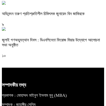
অভিনন্দন তরুণ প্রতিশ্রুতিশীল চিকিৎসক জুনায়েদ বিন জাকিরকে
৯
জুলাই গণঅভ্যুত্থান দিবস : বিএনপিনেতা ফিরোজ মিয়ার উদ্যোগে আলোচনা
সভা অনুষ্ঠিত
১০
সম্পাদকীয় তথ্য
প্রকাশক : মোহাম্মদ মাইনুল ইসলাম মুনু (MBA)
সম্পাদক : জাহাঙ্গীর সেলিম