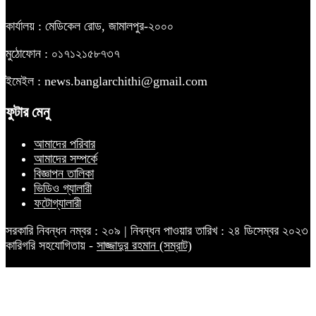
কার্যালয় : মেডিকেল রোড, জামালপুর-২০০০
মুঠোফোন : ০১৭১২১৫৮৭৩৭
ইমেইল : news.banglarchithi@gmail.com
ফুটার মেনু
আমাদের পরিবার
আমাদের সম্পর্কে
বিজ্ঞাপন তালিকা
ভিডিও গ্যালারী
ফটোগ্যালারী
সরকারি নিবন্ধন নম্বর : ২০৯ | নিবন্ধন পাওয়ার তারিখ : ২৪ ডিসেম্বর ২০২৩
কারিগরি সহযোগিতায় -
সাজ্জাদুর রহমান (সম্রাট)