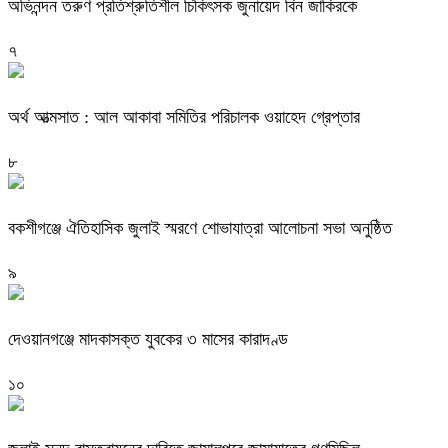
অভিনন্দন তরুণ প্রতিশ্রুতিশীল চিকিৎসক জুনায়েদ বিন জাকিরকে
৭
অর্থ আত্মসাত : আল আকাবা সমিতির পরিচালক ওয়াহেদ গ্রেপ্তার
৮
বকশীগঞ্জে ঐতিহাসিক জুলাই স্মরণে শোভাযাত্রা আলোচনা সভা অনুষ্ঠিত
৯
দেওয়ানগঞ্জে মাদকাসক্ত যুবকের ৩ মাসের কারাদণ্ড
১০