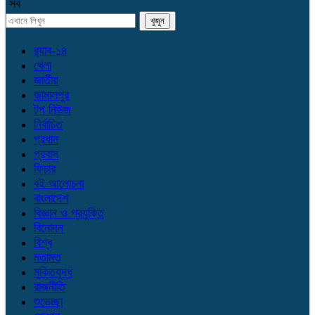
সব
র‌্যাব-১৪
খেলা
জাতীয়
জামালপুর
টপ নিউজ
নির্বাচিত
প্রধান
প্রবাস
ফিচার
বই আলোচনা
বাংলাদেশ
বিজ্ঞান ও প্রযুক্তি
বিনোদন
বিশ্ব
মতামত
মুক্তিযুদ্ধ
রাজনীতি
শুভেচ্ছা