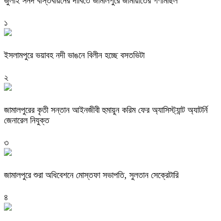
জুলাই সনদ বাস্তবায়নের দাবিতে জামালপুরে জামায়াতের গণমিছিল
১
ইসলামপুরে ভয়াবহ নদী ভাঙনে বিলীন হচ্ছে বসতভিটা
২
জামালপুরের কৃতী সন্তান আইনজীবী হুমায়ুন করিম ফের অ্যাসিস্ট্যান্ট অ্যাটর্নি
জেনারেল নিযুক্ত
৩
জামালপুরে শুরা অধিবেশনে মোস্তফা সভাপতি, সুলতান সেক্রেটারি
৪