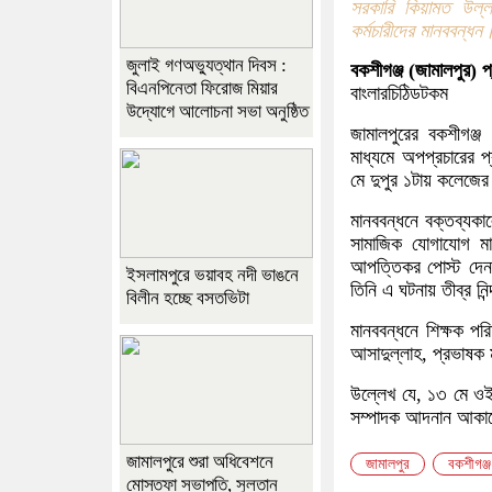
সরকারি কিয়ামত উল্লা
কর্মচারীদের মানববন্ধন
জুলাই গণঅভ্যুত্থান দিবস :
বকশীগঞ্জ (জামালপুর) প
বিএনপিনেতা ফিরোজ মিয়ার
বাংলারচিঠিডটকম
উদ্যোগে আলোচনা সভা অনুষ্ঠিত
জামালপুরের বকশীগঞ্জ
মাধ্যমে অপপ্রচারের প
মে দুপুর ১টায় কলেজের
মানববন্ধনে বক্তব্যক
সামাজিক যোগাযোগ মাধ
আপত্তিকর পোস্ট দেন।
ইসলামপুরে ভয়াবহ নদী ভাঙনে
তিনি এ ঘটনায় তীব্র নি
বিলীন হচ্ছে বসতভিটা
মানববন্ধনে শিক্ষক প
আসাদুল্লাহ, প্রভাষক 
উল্লেখ যে, ১৩ মে ওই
সম্পাদক আদনান আকাশের
জামালপুরে শুরা অধিবেশনে
জামালপুর
বকশীগঞ্জ
মোস্তফা সভাপতি, সুলতান