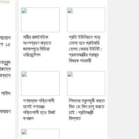
িক্ষক-
নারীর রাজনৈতিক
প্রতি ইউনিয়নে গড়ে
োগাযোগ
অংশগ্রহণ বাড়াতে
তোলা হবে প্রাইমারি
োগে ১৫
জামালপুরে মিডিয়া
হেলথ কেয়ার ইউনিট :
ওরিয়েন্টেশন
প্রধানমন্ত্রীর স্বাস্থ্য
বিষয়ক সহকারী
ৃবৃন্দ
রুদ্ধে
বন্ধনে
ক সাঈদ
গণমাধ্যম শক্তিশালী
শিশুদের স্কুলমুখী করতে
হলেই গণতন্ত্র
মিড ডে মিল চালু করতে
সাধারণ
শক্তিশালী হবে: মির্জা
চাই : প্রতিমন্ত্রী
ফখরুল
মিল্লাত