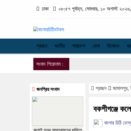
ঢাকা
০৮:৫৭ পূর্বাহ্ন, সোমবার, ১০ অগাস্ট ২০২৬, 
প্রচ্ছদ
জাতীয়
সারাদেশ
খেলা
বিনোদন
বা
সংবাদ শিরোনাম :
প্রচ্ছদ
জামালপুর
,
জনপ্রিয় সংবাদ
বকশীগঞ্জে কলে
বাংলার চিঠি ডেস্
জুলাই সনদ বাস্তবায়নের দাবিতে