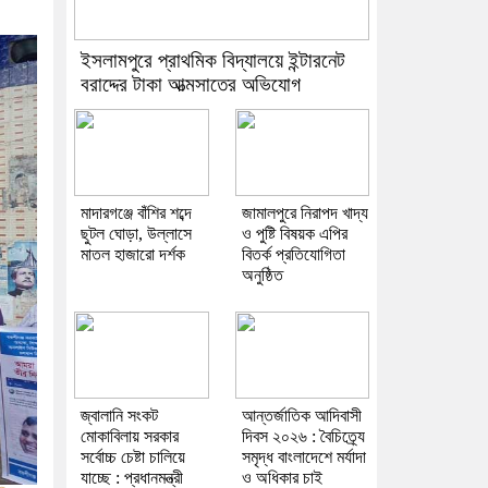
ইসলামপুরে প্রাথমিক বিদ্যালয়ে ইন্টারনেট
বরাদ্দের টাকা আত্মসাতের অভিযোগ
মাদারগঞ্জে বাঁশির শব্দে
জামালপুরে নিরাপদ খাদ্য
ছুটল ঘোড়া, উল্লাসে
ও পুষ্টি বিষয়ক এপির
মাতল হাজারো দর্শক
বিতর্ক প্রতিযোগিতা
অনুষ্ঠিত
জ্বালানি সংকট
আন্তর্জাতিক আদিবাসী
মোকাবিলায় সরকার
দিবস ২০২৬ : বৈচিত্র্যে
সর্বোচ্চ চেষ্টা চালিয়ে
সমৃদ্ধ বাংলাদেশে মর্যাদা
যাচ্ছে : প্রধানমন্ত্রী
ও অধিকার চাই