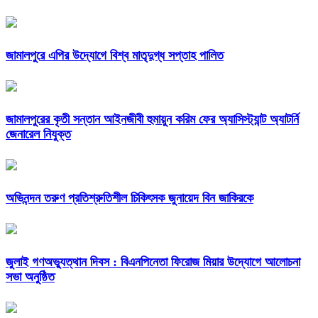
জামালপুরে এপির উদ্যোগে বিশ্ব মাতৃদুগ্ধ সপ্তাহ পালিত
জামালপুরের কৃতী সন্তান আইনজীবী হুমায়ুন করিম ফের অ্যাসিস্ট্যান্ট অ্যাটর্নি
জেনারেল নিযুক্ত
অভিনন্দন তরুণ প্রতিশ্রুতিশীল চিকিৎসক জুনায়েদ বিন জাকিরকে
জুলাই গণঅভ্যুত্থান দিবস : বিএনপিনেতা ফিরোজ মিয়ার উদ্যোগে আলোচনা
সভা অনুষ্ঠিত