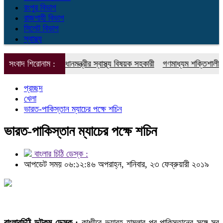
রংপুর বিভাগ
রাজশাহী বিভাগ
সিলেট বিভাগ
স্বাস্থ্য
র ইউনিট : প্রধানমন্ত্রীর স্বাস্থ্য বিষয়ক সহকারী
সংবাদ শিরোনাম :
গণমাধ্যম শক্তিশালী হলেই গ
প্রচ্ছদ
খেলা
ভারত-পাকিস্তান ম্যাচের পক্ষে শচিন
ভারত-পাকিস্তান ম্যাচের পক্ষে শচিন
বাংলার চিঠি ডেস্ক :
আপডেট সময় ০৬:১২:৪৬ অপরাহ্ন, শনিবার, ২৩ ফেব্রুয়ারী ২০১৯
বাংলারচিঠি ডটকম ডেস্ক :
কাশ্মীরে ভয়াবহ হামলার পর পাকিস্তানের সঙ্গে সব