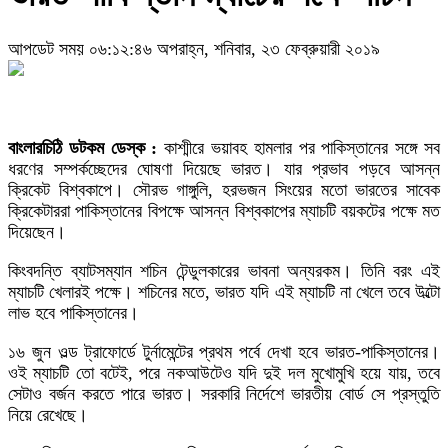
আপডেট সময় ০৬:১২:৪৬ অপরাহ্ন, শনিবার, ২৩ ফেব্রুয়ারী ২০১৯
বাংলারচিঠি ডটকম ডেস্ক :
কাশ্মীরে ভয়াবহ হামলার পর পাকিস্তানের সঙ্গে সব
ধরণের সম্পর্কচ্ছেদের ঘোষণা দিয়েছে ভারত। যার প্রভাব পড়বে আসন্ন
ক্রিকেট বিশ্বকাপে। সৌরভ গাঙ্গুলি, হরভজন সিংয়ের মতো ভারতের সাবেক
ক্রিকেটাররা পাকিস্তানের বিপক্ষে আসন্ন বিশ্বকাপের ম্যাচটি বয়কটের পক্ষে মত
দিয়েছেন।
কিংবদন্তি ব্যাটসম্যান শচিন টেন্ডুলকারের ভাবনা অন্যরকম। তিনি বরং এই
ম্যাচটি খেলারই পক্ষে। শচিনের মতে, ভারত যদি এই ম্যাচটি না খেলে তবে উল্টো
লাভ হবে পাকিস্তানের।
১৬ জুন ওল্ড ট্রাফোর্ডে টুর্নামেন্টের প্রথম পর্বে দেখা হবে ভারত-পাকিস্তানের।
ওই ম্যাচটি তো বটেই, পরে নকআউটেও যদি দুই দল মুখোমুখি হয়ে যায়, তবে
সেটাও বর্জন করতে পারে ভারত। সরকারি নির্দেশে ভারতীয় বোর্ড সে প্রস্তুতি
নিয়ে রেখেছে।