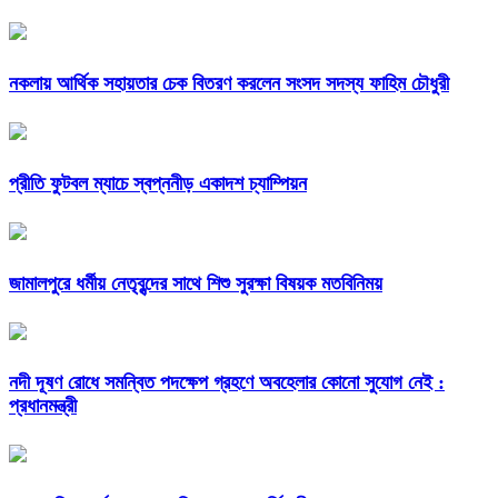
নকলায় আর্থিক সহায়তার চেক বিতরণ করলেন সংসদ সদস্য ফাহিম চৌধুরী
প্রীতি ফুটবল ম্যাচে স্বপ্ননীড় একাদশ চ্যাম্পিয়ন
জামালপুরে ধর্মীয় নেতৃবৃন্দের সাথে শিশু সুরক্ষা বিষয়ক মতবিনিময়
নদী দূষণ রোধে সমন্বিত পদক্ষেপ গ্রহণে অবহেলার কোনো সুযোগ নেই :
প্রধানমন্ত্রী