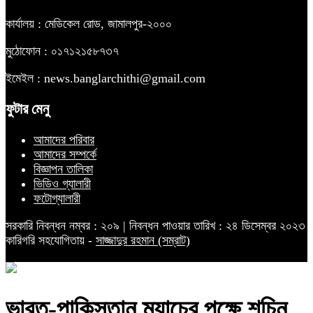
কার্যালয় : মেডিকেল রোড, জামালপুর-২০০০
মুঠোফোন : ০১৭১২১৫৮৭৩৭
ইমেইল : news.banglarchithi@gmail.com
ফুটার মেনু
আমাদের পরিবার
আমাদের সম্পর্কে
বিজ্ঞাপন তালিকা
ভিডিও গ্যালারী
ফটোগ্যালারী
সরকারি নিবন্ধন নম্বর : ২০৯ | নিবন্ধন পাওয়ার তারিখ : ২৪ ডিসেম্বর ২০২৩
কারিগরি সহযোগিতায় -
সাজ্জাদুর রহমান (সম্রাট)
ভারত-পাকিস্তান ম্যাচের পক্ষে শচিন