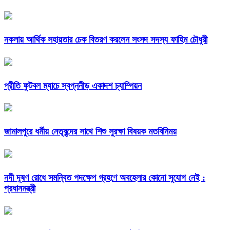
নকলায় আর্থিক সহায়তার চেক বিতরণ করলেন সংসদ সদস্য ফাহিম চৌধুরী
প্রীতি ফুটবল ম্যাচে স্বপ্ননীড় একাদশ চ্যাম্পিয়ন
জামালপুরে ধর্মীয় নেতৃবৃন্দের সাথে শিশু সুরক্ষা বিষয়ক মতবিনিময়
নদী দূষণ রোধে সমন্বিত পদক্ষেপ গ্রহণে অবহেলার কোনো সুযোগ নেই :
প্রধানমন্ত্রী