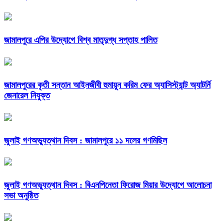
জামালপুরে এপির উদ্যোগে বিশ্ব মাতৃদুগ্ধ সপ্তাহ পালিত
জামালপুরের কৃতী সন্তান আইনজীবী হুমায়ুন করিম ফের অ্যাসিস্ট্যান্ট অ্যাটর্নি
জেনারেল নিযুক্ত
জুলাই গণঅভ্যুত্থান দিবস : জামালপুরে ১১ দলের গণমিছিল
জুলাই গণঅভ্যুত্থান দিবস : বিএনপিনেতা ফিরোজ মিয়ার উদ্যোগে আলোচনা
সভা অনুষ্ঠিত