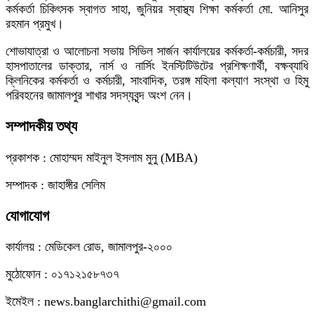
কর্মকর্তা চিকিৎসক স্বাগত সাহা, জুনিয়র স্বাস্থ্য শিক্ষা কর্মকর্তা মো. আনিসুর
রহমান প্রমুখ।
শোভাযাত্রা ও আলোচনা সভায় সিভিল সার্জন কার্যালয়ের কর্মকর্তা-কর্মচারী, সদর
হাসপাতালের ডাক্তার, নার্স ও নার্সিং ইনস্টিটিউটের প্রশিক্ষণার্থী, বক্ষব্যাধি
ক্লিনিকের কর্মকর্তা ও কর্মচারী, সাংবাদিক, তরঙ্গ মহিলা কল্যাণ সংস্থা ও হিমু
পরিবহনের জামালপুর শাখার সদস্যবৃন্দ অংশ নেন।
সম্পাদকীয় তথ্য
প্রকাশক : মোহাম্মদ মাইনুল ইসলাম মুনু (MBA)
সম্পাদক : জাহাঙ্গীর সেলিম
যোগাযোগ
কার্যালয় : মেডিকেল রোড, জামালপুর-২০০০
মুঠোফোন : ০১৭১২১৫৮৭৩৭
ইমেইল : news.banglarchithi@gmail.com