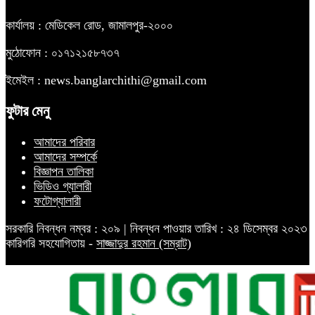
কার্যালয় : মেডিকেল রোড, জামালপুর-২০০০
মুঠোফোন : ০১৭১২১৫৮৭৩৭
ইমেইল : news.banglarchithi@gmail.com
ফুটার মেনু
আমাদের পরিবার
আমাদের সম্পর্কে
বিজ্ঞাপন তালিকা
ভিডিও গ্যালারী
ফটোগ্যালারী
সরকারি নিবন্ধন নম্বর : ২০৯ | নিবন্ধন পাওয়ার তারিখ : ২৪ ডিসেম্বর ২০২৩
কারিগরি সহযোগিতায় -
সাজ্জাদুর রহমান (সম্রাট)