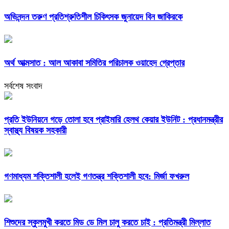
অভিনন্দন তরুণ প্রতিশ্রুতিশীল চিকিৎসক জুনায়েদ বিন জাকিরকে
অর্থ আত্মসাত : আল আকাবা সমিতির পরিচালক ওয়াহেদ গ্রেপ্তার
সর্বশেষ সংবাদ
প্রতি ইউনিয়নে গড়ে তোলা হবে প্রাইমারি হেলথ কেয়ার ইউনিট : প্রধানমন্ত্রীর
স্বাস্থ্য বিষয়ক সহকারী
গণমাধ্যম শক্তিশালী হলেই গণতন্ত্র শক্তিশালী হবে: মির্জা ফখরুল
শিশুদের স্কুলমুখী করতে মিড ডে মিল চালু করতে চাই : প্রতিমন্ত্রী মিল্লাত