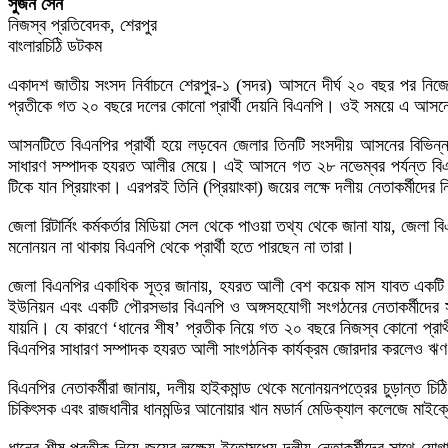
সুজন সেন
নিজস্ব প্রতিবেদক, শেরপুর
বাংলারচিঠি ডটকম
একাদশ জাতীয় সংসদ নির্বাচনে শেরপুর-১ (সদর) আসনে দীর্ঘ ২০ বছর পর নিজে
প্রতীকে গত ২০ বছরে দলের কোনো প্রার্থী দেয়নি বিএনপি। ওই সময়ে এ আসনের জা
আসনটিতে বিএনপির প্রার্থী হয়ে লড়বেন জেলার তিনটি সংসদীয় আসনের বিভিন্ন রাজন
সাধারণ সম্পাদক হযরত আলীর মেয়ে। এই আসনে গত ২৮ নভেম্বর পর্যন্ত বিএনপির 
টিকে যান প্রিয়াংকা। এরপরই তিনি (প্রিয়াংকা) জয়ের লক্ষে দলীয় নেতাকর্মীদের 
জেলা রিটার্নিং কর্মকর্তার মিডিয়া সেল থেকে পাওয়া তথ্য থেকে জানা যায়, জেল
মনোনয়ন না থাকায় বিএনপি থেকে প্রার্থী হতে পারছেন না তারা।
জেলা বিএনপির একাধিক সূত্র জানায়, হযরত আলী বেশ কয়েক মাস যাবত একটি
ইউনিয়ন এবং একটি পৌরসভার বিএনপি ও অঙ্গসহযোগী সংগঠনের নেতাকর্মীদের 
যায়নি। যে কারণে ‘ধানের শীষ’ প্রতীক নিয়ে গত ২০ বছরে নিজস্ব কোনো প্রার্
বিএনপির সাধারণ সম্পাদক হযরত আলী সাংগঠনিক কার্যক্রম জোরদার করলেও ঋণ খেলা
বিএনপির নেতাকর্মীরা জানায়, দলীয় হাইকমান্ড থেকে মনোনয়নপত্রের চুড়ান্ত চি
চিকিৎসক এবং রাজধানীর ধানমন্ডির আনোয়ার খান মডার্ন মেডিক্যাল কলেজে মাই
ধানের শীষ প্রতীক নিয়ে জয়ের লক্ষ্যে ইতোমধ্যে দলীয় নেতাকর্মীদের সাথে যো