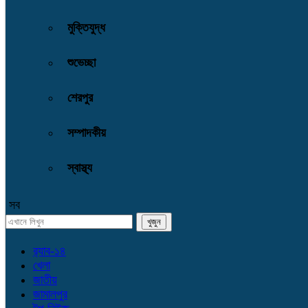
মুক্তিযুদ্ধ
শুভেচ্ছা
শেরপুর
সম্পাদকীয়
স্বাস্থ্য
সব
র‌্যাব-১৪
খেলা
জাতীয়
জামালপুর