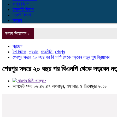
রংপুর বিভাগ
রাজশাহী বিভাগ
সিলেট বিভাগ
স্বাস্থ্য
সংবাদ শিরোনাম :
প্রচ্ছদ
টপ নিউজ
,
প্রধান
,
রাজনীতি
,
শেরপুর
শেরপুর সদরে ২০ বছর পর বিএনপি থেকে লড়বেন নতুন মুখ প্রিয়াংকা
শেরপুর সদরে ২০ বছর পর বিএনপি থেকে লড়বেন নতুন
বাংলার চিঠি ডেস্ক :
আপডেট সময় ০৬:৪২:৪৭ অপরাহ্ন, মঙ্গলবার, ৪ ডিসেম্বর ২০১৮