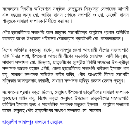
সম্মেলনের দ্বিতীয় অধিবেশনে উর্ধ্বতন নেতৃবৃন্দের সিদ্ধান্ত মোতাবেক আগামী
এক বছরের জন্য মো. জাহিদ হাসান শেখকে সভাপতি ও মো. মেহেদী হাসান
শান্তকে সাধারণ সম্পাদক নির্বাচিত করা হয়।
পৌর ছাত্রলীগের সভাপতি আল মামুনের সভাপতিত্বে অনুষ্ঠানে প্রধান অতিথির
বক্তব্য রাখেন উপজেলা পরিষদের চেয়ারম্যান প্রকৌশলী মো. কামরুজ্জামান।
বিশেষ অতিথির বক্তব্য রাখেন, জামালপুর জেলা আওয়ামী লীগের সহসভাপতি
হাজি দিদার পাশা, উপজেলা আওয়ামী লীগের সভাপতি মোহাম্মদ আলী জিন্নাহ,
সাধারণ সম্পাদক মো. জিন্নাহ, ছাত্রলীগের কেন্দ্রীয় নির্বাহী সংসদের উপ-ক্রীড়া
সম্পাদক তারেক রহমান এলিট, জেলা ছাত্রলীগের সভাপতি খাবীরুল ইসলাম খান
বাবু, সাধারণ সম্পাদক নাফিউল করিম রাব্বি, পৌর আওয়ামী লীগের সভাপতি
নাট্যকার আসাদুল্লাহ ফারাজী, সাধারণ সম্পাদক হাবিবুর রহমান হেলাল প্রমুখ।
সম্মেলনের প্রধান বক্তা ছিলেন, মেলান্দহ উপজেলা ছাত্রলীগের সাধারণ সম্পাদক
মুকছেদুল মমিন বাবু, বিশেষ বক্তা মেলান্দহ উপজেলা ছাত্রলীগের সহসভাপতি
রাফিউল ইসলাম হৃদয় ও সাংগঠনিক সম্পাদক মঞ্জুরুল ইসলাম। অনুষ্ঠান সঞ্চালনা
করেন মেলান্দহ পৌর ছাত্রলীগের সাধারণ সম্পাদক মো. সালমান।
ছাত্রলীগ
জামালপুর
বাংলাদেশ
মেলান্দহ