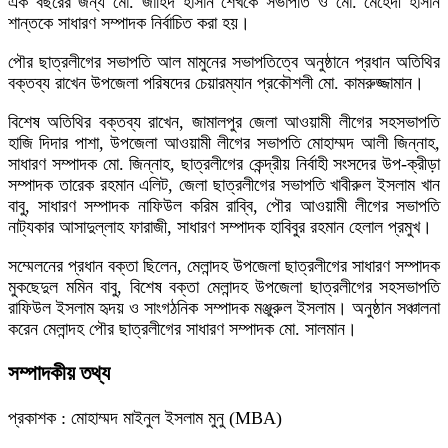
এক বছরের জন্য মো. জাহিদ হাসান শেখকে সভাপতি ও মো. মেহেদী হাসান
শান্তকে সাধারণ সম্পাদক নির্বাচিত করা হয়।
পৌর ছাত্রলীগের সভাপতি আল মামুনের সভাপতিত্বে অনুষ্ঠানে প্রধান অতিথির
বক্তব্য রাখেন উপজেলা পরিষদের চেয়ারম্যান প্রকৌশলী মো. কামরুজ্জামান।
বিশেষ অতিথির বক্তব্য রাখেন, জামালপুর জেলা আওয়ামী লীগের সহসভাপতি
হাজি দিদার পাশা, উপজেলা আওয়ামী লীগের সভাপতি মোহাম্মদ আলী জিন্নাহ,
সাধারণ সম্পাদক মো. জিন্নাহ, ছাত্রলীগের কেন্দ্রীয় নির্বাহী সংসদের উপ-ক্রীড়া
সম্পাদক তারেক রহমান এলিট, জেলা ছাত্রলীগের সভাপতি খাবীরুল ইসলাম খান
বাবু, সাধারণ সম্পাদক নাফিউল করিম রাব্বি, পৌর আওয়ামী লীগের সভাপতি
নাট্যকার আসাদুল্লাহ ফারাজী, সাধারণ সম্পাদক হাবিবুর রহমান হেলাল প্রমুখ।
সম্মেলনের প্রধান বক্তা ছিলেন, মেলান্দহ উপজেলা ছাত্রলীগের সাধারণ সম্পাদক
মুকছেদুল মমিন বাবু, বিশেষ বক্তা মেলান্দহ উপজেলা ছাত্রলীগের সহসভাপতি
রাফিউল ইসলাম হৃদয় ও সাংগঠনিক সম্পাদক মঞ্জুরুল ইসলাম। অনুষ্ঠান সঞ্চালনা
করেন মেলান্দহ পৌর ছাত্রলীগের সাধারণ সম্পাদক মো. সালমান।
সম্পাদকীয় তথ্য
প্রকাশক : মোহাম্মদ মাইনুল ইসলাম মুনু (MBA)