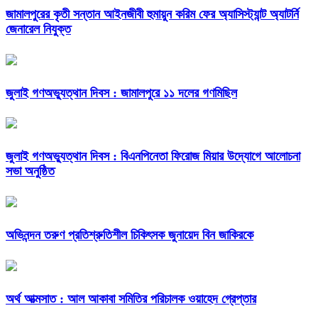
জামালপুরের কৃতী সন্তান আইনজীবী হুমায়ুন করিম ফের অ্যাসিস্ট্যান্ট অ্যাটর্নি
জেনারেল নিযুক্ত
জুলাই গণঅভ্যুত্থান দিবস : জামালপুরে ১১ দলের গণমিছিল
জুলাই গণঅভ্যুত্থান দিবস : বিএনপিনেতা ফিরোজ মিয়ার উদ্যোগে আলোচনা
সভা অনুষ্ঠিত
অভিনন্দন তরুণ প্রতিশ্রুতিশীল চিকিৎসক জুনায়েদ বিন জাকিরকে
অর্থ আত্মসাত : আল আকাবা সমিতির পরিচালক ওয়াহেদ গ্রেপ্তার