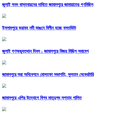
জুলাই সনদ বাস্তবায়নের দাবিতে জামালপুরে জামায়াতের গণমিছিল
ইসলামপুরে ভয়াবহ নদী ভাঙনে বিলীন হচ্ছে বসতভিটা
জুলাই গণঅভ্যুত্থান দিবস : জামালপুরে বিজয় মিছিল সমাবেশ
জামালপুরে শুরা অধিবেশনে মোস্তফা সভাপতি, সুলতান সেক্রেটারি
জামালপুরে এপির উদ্যোগে বিশ্ব মাতৃদুগ্ধ সপ্তাহ পালিত