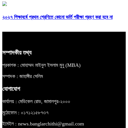
২০২৭ শিক্ষাবর্ষে প্রথম শ্রেণিতে কোনো ভর্তি পরীক্ষা গ্রহণ করা হবে না
সম্পাদকীয় তথ্য
প্রকাশক : মোহাম্মদ মাইনুল ইসলাম মুনু (MBA)
সম্পাদক : জাহাঙ্গীর সেলিম
যোগাযোগ
কার্যালয় : মেডিকেল রোড, জামালপুর-২০০০
মুঠোফোন : ০১৭১২১৫৮৭৩৭
ইমেইল : news.banglarchithi@gmail.com