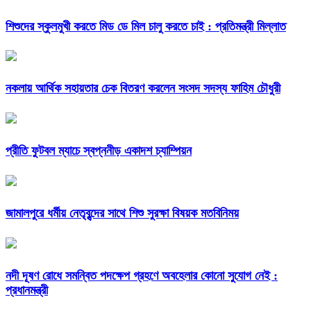
শিশুদের স্কুলমুখী করতে মিড ডে মিল চালু করতে চাই : প্রতিমন্ত্রী মিল্লাত
নকলায় আর্থিক সহায়তার চেক বিতরণ করলেন সংসদ সদস্য ফাহিম চৌধুরী
প্রীতি ফুটবল ম্যাচে স্বপ্ননীড় একাদশ চ্যাম্পিয়ন
জামালপুরে ধর্মীয় নেতৃবৃন্দের সাথে শিশু সুরক্ষা বিষয়ক মতবিনিময়
নদী দূষণ রোধে সমন্বিত পদক্ষেপ গ্রহণে অবহেলার কোনো সুযোগ নেই :
প্রধানমন্ত্রী