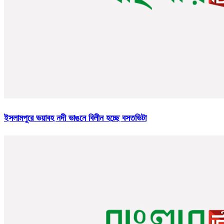
ইসলামপুরে ভয়াবহ নদী ভাঙনে বিলীন হচ্ছে বসতভিটা