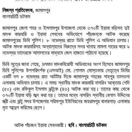
নিজস্ব প্রতিবেদক,
জামালপুর
বাংলারচিঠি ডটকম
জামালপুর জেলা শহর ও ইসলামপুর উপজেলা থেকে ৩৭০টি ইয়াবা বড়িসহ দুই
মাদক কারবারি ও ইয়াবা সেবনের অভিযোগে পাঁচজনকে আটক করেছে
জামালপুরের ডিবি পুলিশ। ৮ নভেম্বর রাতে ডিবি পুলিশ এ অভিযান চালায়।
আটক মাদক কারবারিসহ অন্যান্যদের বিরুদ্ধে সদর থানায় মামলা দায়ের করে ৯
নভেম্বর তাদেরকে আদালতের মাধ্যমে জেল হাজতে পাঠানো হয়েছে।
ডিবি সূত্রে জানা গেছে, চলমান মাদকবিরোধী অভিযানের অংশ হিসেবে জামালপুর
ডিবি পুলিশের উপপরিদর্শক (এসআই) মো. গোলাম মোস্তফার নেতৃত্বে ডিবির
একটি দল ৮ নভেম্বর রাত আটটার দিকে জামালপুর শহরের শাহপুর তালতলা
এলাকায় অভিযান চালায়। এ সময় স্থানীয় মাদক কারবারি নাসরিন আক্তার গেদি
(৫০) এবং রফিকুল ইসলাম ঝন্টুকে (৪৩) আটক করা হয়। তাদের কাছ থেকে
৩৭০টি ইয়াবা বড়ি জব্দ করা হয়। তাদের মধ্যে নাসরিন স্থানীয় বেলাল উদ্দিনের
স্ত্রী এবং ঝন্টু সদর উপজেলার শরিফপুর ইউনিয়নের জয়রামপুর বানারপাড় এলাকার
মৃত আব্দুল করিমের ছেলে।
আটক পাঁচজন ইয়াবা সেবনকারী।
ছবি : বাংলারচিঠি ডটকম