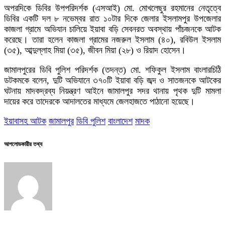
অপরদিকে ডিবির উপপরিদর্শক (এসআই) মো. মোখলেছুর রহমানের নেতৃত্বে
ডিবির একটি দল ৮ নভেম্বর রাত ১০টার দিকে জেলার ইসলামপুর উপজেলার
কাজলা গ্রামে অভিযান চালিয়ে ইয়াবা বড়ি সেবনরত অবস্থায় পাঁচজনকে আটক
করেছে। তারা হলেন কাজলা গ্রামের নজরুল ইসলাম (৪০), রবিউল ইসলাম
(৩৫), আব্দুল্লাহ মিয়া (৩৫), জীবন মিয়া (২৮) ও রিয়াদ হোসেন।
জামালপুরের ডিবি পুলিশ পরিদর্শক (তদন্ত) মো. শফিকুল ইসলাম বাংলারচিঠি
ডটকমকে বলেন, দুটি অভিযানে ৩৭০টি ইয়াবা বড়ি জব্দ ও সাতজনকে আটকের
ঘটনায় মাদকদ্রব্য নিয়ন্ত্রণ আইনে জামালপুর সদর থানায় পৃথক দুটি মামলা
দায়ের করে তাদেরকে আদালতের মাধ্যমে জেলহাজতে পাঠানো হয়েছে।
ইয়াবাসহ আটক
জামালপুর
ডিবি পুলিশ
বাংলাদেশ
মাদক
আপলোডকারীর তথ্য