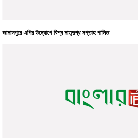
জামালপুরে এপির উদ্যোগে বিশ্ব মাতৃদুগ্ধ সপ্তাহ পালিত