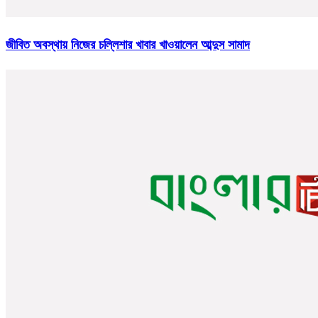
জীবিত অবস্থায় নিজের চল্লিশার খাবার খাওয়ালেন আব্দুস সামাদ