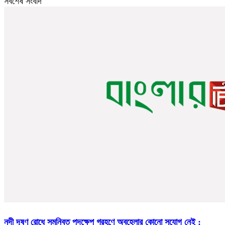
সর্বশেষ সংবাদ
নদী দূষণ রোধে সমন্বিত পদক্ষেপ গ্রহণে অবহেলার কোনো সুযোগ নেই :