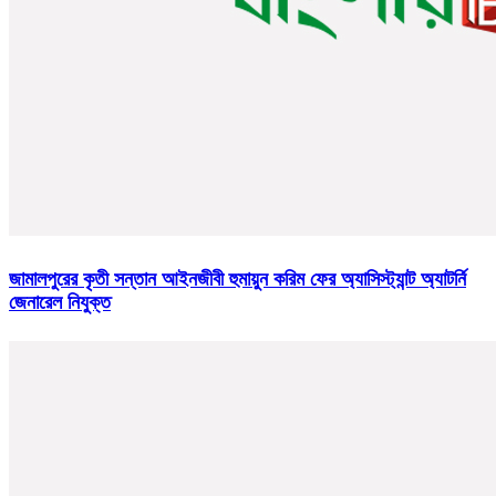
জামালপুরের কৃতী সন্তান আইনজীবী হুমায়ুন করিম ফের অ্যাসিস্ট্যান্ট অ্যাটর্নি
জেনারেল নিযুক্ত