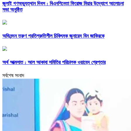
জুলাই গণঅভ্যুত্থান দিবস : বিএনপিনেতা ফিরোজ মিয়ার উদ্যোগে আলোচনা
সভা অনুষ্ঠিত
অভিনন্দন তরুণ প্রতিশ্রুতিশীল চিকিৎসক জুনায়েদ বিন জাকিরকে
অর্থ আত্মসাত : আল আকাবা সমিতির পরিচালক ওয়াহেদ গ্রেপ্তার
সর্বশেষ সংবাদ