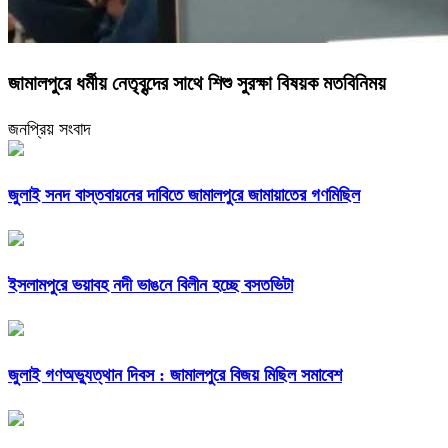
জামালপুরে ধর্মীয় নেতৃবৃন্দের সাথে শিশু সুরক্ষা বিষয়ক মতবিনিময়
জনপ্রিয় সংবাদ
জুলাই সনদ বাস্তবায়নের দাবিতে জামালপুরে জামায়াতের গণমিছিল
ইসলামপুরে ভয়াবহ নদী ভাঙনে বিলীন হচ্ছে বসতভিটা
জুলাই গণঅভ্যুত্থান দিবস : জামালপুরে বিজয় মিছিল সমাবেশ