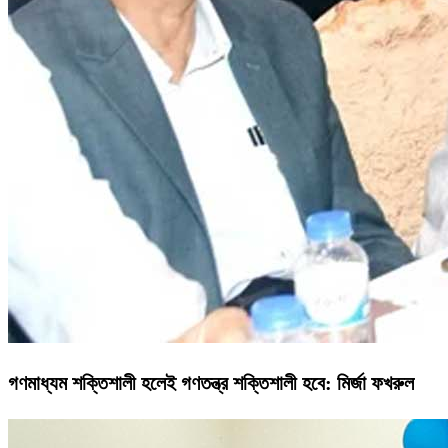
গণমাধ্যম শক্তিশালী হলেই গণতন্ত্র শক্তিশালী হবে: মির্জা ফখরুল