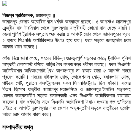
নিজস্ব প্রতিবেদক,
জামালপুর ॥
জামালপুর জেলায় অঘোষিত বাস ধর্মঘট অব্যাহত রয়েছে। ৫ আগস্টও জামালপুর
কেন্দ্রীয় বাস টারমিনাল থেকে দূরপাল্লার যাত্রীবাহী কোনো বাস ছেড়ে যায়নি।
জেলা পুলিশ ট্রাফিক সপ্তাহ শুরু করায় ৫ আগস্ট ভোর থেকে জামালপুরের প্রায়
৫ হাজার সিএনজি অটোরিকশাও উধাও হয়ে যায়। ফলে সড়কে জনদুর্ভোগ চরম
আকার ধারণ করেছে।
খোঁজ নিয়ে জানা গেছে, শহরের বিভিন্ন গুরুত্বপূর্ণ সড়কের মোড়ে ট্রাফিক পুলিশ
অস্থায়ী চেকপোস্ট বসিয়ে গাড়ির বৈধ কাগজপত্র পরীক্ষা করছে। ফলে সিএনজি
অটোরিকশার অধিকাংশেরই বৈধ কাগজপত্র না থাকায় তারা ৫ আগস্ট শহরে
প্রবেশ করেনি। শহরের বাইসপাস মোড়, ভোকেশনাল মোড়, বসাকপাড়া মোড়,
পাউবো গেট, পুরাতন বাসস্ট্যান্ডসহ সকল সিএনজিস্ট্যান্ড ছিল ফাঁকা। বাসের
বিকল্প হিসেবে যাত্রীরা জামালপুর-ময়মনসিংহ ও জামালপুর-টাঙ্গাইল সড়কসহ
জেলার অভ্যন্তরীণ সড়কে চলাচলকারী এসব সিএনজি অটোরিকশায় যাতায়াত
করতেন। বাস ধর্মঘটের সাথে সিএনজি অটোরিকশা উধাও হওয়ায় গত দু’দিনের
চাইতে ৫ আগস্ট দূরপাল্লার এবং জেলার অভ্যন্তরীণ সড়কে যাত্রীদের দুর্ভোগ
আরো চরম আকার ধারণ করে।
সম্পাদকীয় তথ্য