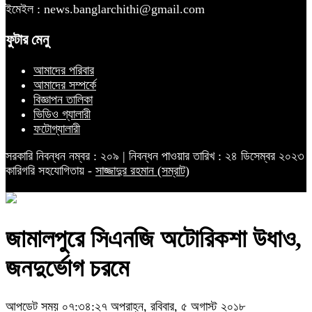
ইমেইল : news.banglarchithi@gmail.com
ফুটার মেনু
আমাদের পরিবার
আমাদের সম্পর্কে
বিজ্ঞাপন তালিকা
ভিডিও গ্যালারী
ফটোগ্যালারী
সরকারি নিবন্ধন নম্বর : ২০৯ | নিবন্ধন পাওয়ার তারিখ : ২৪ ডিসেম্বর ২০২৩
কারিগরি সহযোগিতায় -
সাজ্জাদুর রহমান (সম্রাট)
জামালপুরে সিএনজি অটোরিকশা উধাও,
জনদুর্ভোগ চরমে
আপডেট সময় ০৭:৩৪:২৭ অপরাহ্ন, রবিবার, ৫ অগাস্ট ২০১৮