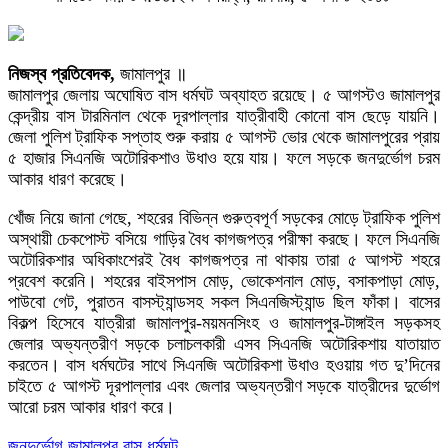
নিজস্ব প্রতিবেদক,
জামালপুর ॥
জামালপুর জেলায় অঘোষিত বাস ধর্মঘট অব্যাহত রয়েছে। ৫ আগস্টও জামালপুর
কেন্দ্রীয় বাস টারমিনাল থেকে দূরপাল্লার যাত্রীবাহী কোনো বাস ছেড়ে যায়নি।
জেলা পুলিশ ট্রাফিক সপ্তাহ শুরু করায় ৫ আগস্ট ভোর থেকে জামালপুরের প্রায়
৫ হাজার সিএনজি অটোরিকশাও উধাও হয়ে যায়। ফলে সড়কে জনদুর্ভোগ চরম
আকার ধারণ করেছে।
খোঁজ নিয়ে জানা গেছে, শহরের বিভিন্ন গুরুত্বপূর্ণ সড়কের মোড়ে ট্রাফিক পুলিশ
অস্থায়ী চেকপোস্ট বসিয়ে গাড়ির বৈধ কাগজপত্র পরীক্ষা করছে। ফলে সিএনজি
অটোরিকশার অধিকাংশেরই বৈধ কাগজপত্র না থাকায় তারা ৫ আগস্ট শহরে
প্রবেশ করেনি। শহরের বাইসপাস মোড়, ভোকেশনাল মোড়, বসাকপাড়া মোড়,
পাউবো গেট, পুরাতন বাসস্ট্যান্ডসহ সকল সিএনজিস্ট্যান্ড ছিল ফাঁকা। বাসের
বিকল্প হিসেবে যাত্রীরা জামালপুর-ময়মনসিংহ ও জামালপুর-টাঙ্গাইল সড়কসহ
জেলার অভ্যন্তরীণ সড়কে চলাচলকারী এসব সিএনজি অটোরিকশায় যাতায়াত
করতেন। বাস ধর্মঘটের সাথে সিএনজি অটোরিকশা উধাও হওয়ায় গত দু’দিনের
চাইতে ৫ আগস্ট দূরপাল্লার এবং জেলার অভ্যন্তরীণ সড়কে যাত্রীদের দুর্ভোগ
আরো চরম আকার ধারণ করে।
জনদুর্ভোগ
জামালপুর
বাস ধর্মঘট