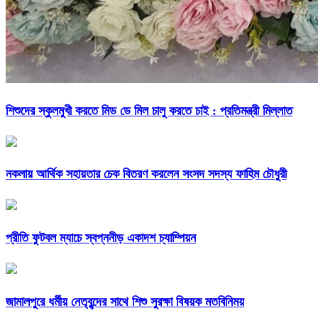
শিশুদের স্কুলমুখী করতে মিড ডে মিল চালু করতে চাই : প্রতিমন্ত্রী মিল্লাত
নকলায় আর্থিক সহায়তার চেক বিতরণ করলেন সংসদ সদস্য ফাহিম চৌধুরী
প্রীতি ফুটবল ম্যাচে স্বপ্ননীড় একাদশ চ্যাম্পিয়ন
জামালপুরে ধর্মীয় নেতৃবৃন্দের সাথে শিশু সুরক্ষা বিষয়ক মতবিনিময়