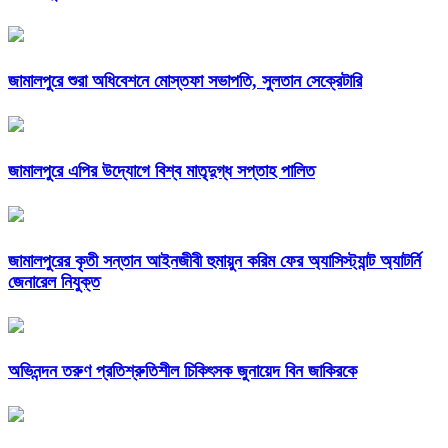
জামালপুরে শুরা অধিবেশনে মোস্তফা সভাপতি, সুলতান সেক্রেটারি
জামালপুরে এপির উদ্যোগে বিশ্ব মাতৃদুগ্ধ সপ্তাহ পালিত
জামালপুরের কৃতী সন্তান আইনজীবী হুমায়ুন করিম ফের অ্যাসিস্ট্যান্ট অ্যাটর্নি
জেনারেল নিযুক্ত
অভিনন্দন তরুণ প্রতিশ্রুতিশীল চিকিৎসক জুনায়েদ বিন জাকিরকে