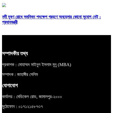
নদী দূষণ রোধে সমন্বিত পদক্ষেপ গ্রহণে অবহেলার কোনো সুযোগ নেই :
প্রধানমন্ত্রী
সম্পাদকীয় তথ্য
প্রকাশক : মোহাম্মদ মাইনুল ইসলাম মুনু (MBA)
সম্পাদক : জাহাঙ্গীর সেলিম
যোগাযোগ
কার্যালয় : মেডিকেল রোড, জামালপুর-২০০০
মুঠোফোন : ০১৭১২১৫৮৭৩৭