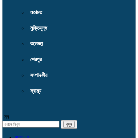
মতামত
মুক্তিযুদ্ধ
শুভেচ্ছা
শেরপুর
সম্পাদকীয়
স্বাস্থ্য
সব
র‌্যাব-১৪