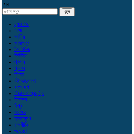
সব
র‌্যাব-১৪
খেলা
জাতীয়
জামালপুর
টপ নিউজ
নির্বাচিত
প্রধান
প্রবাস
ফিচার
বই আলোচনা
বাংলাদেশ
বিজ্ঞান ও প্রযুক্তি
বিনোদন
বিশ্ব
মতামত
মুক্তিযুদ্ধ
রাজনীতি
শুভেচ্ছা