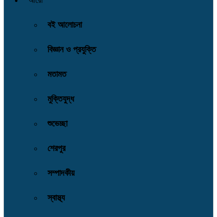
আরো
বই আলোচনা
বিজ্ঞান ও প্রযুক্তি
মতামত
মুক্তিযুদ্ধ
শুভেচ্ছা
শেরপুর
সম্পাদকীয়
স্বাস্থ্য