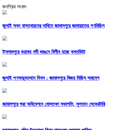
জনপ্রিয় সংবাদ
জুলাই সনদ বাস্তবায়নের দাবিতে জামালপুরে জামায়াতের গণমিছিল
ইসলামপুরে ভয়াবহ নদী ভাঙনে বিলীন হচ্ছে বসতভিটা
জুলাই গণঅভ্যুত্থান দিবস : জামালপুরে বিজয় মিছিল সমাবেশ
জামালপুরে শুরা অধিবেশনে মোস্তফা সভাপতি, সুলতান সেক্রেটারি