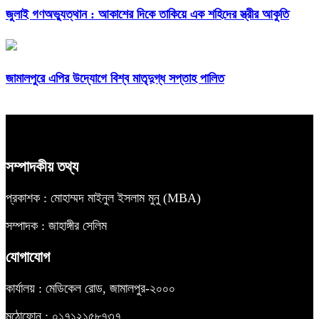
জুলাই গণঅভ্যুত্থান : আকাশের দিকে তাকিয়ে এক শহিদের স্ত্রীর আকুতি
জামালপুরে এপির উদ্যোগে বিশ্ব মাতৃদুগ্ধ সপ্তাহ পালিত
সম্পাদকীয় তথ্য
প্রকাশক : মোহাম্মদ মাইনুল ইসলাম মুনু (MBA)
সম্পাদক : জাহাঙ্গীর সেলিম
যোগাযোগ
কার্যালয় : মেডিকেল রোড, জামালপুর-২০০০
মুঠোফোন : ০১৭১২১৫৮৭৩৭