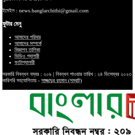
ইমেইল : news.banglarchithi@gmail.com
ফুটার মেনু
আমাদের পরিবার
আমাদের সম্পর্কে
বিজ্ঞাপন তালিকা
ভিডিও গ্যালারী
ফটোগ্যালারী
সরকারি নিবন্ধন নম্বর : ২০৯ | নিবন্ধন পাওয়ার তারিখ : ২৪ ডিসেম্বর ২০২৩
কারিগরি সহযোগিতায় -
সাজ্জাদুর রহমান (সম্রাট)