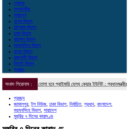
শেরপুর
সম্পাদকীয়
সারাদেশ
খুলনা বিভাগ
চট্টগ্রাম বিভাগ
ঢাকা বিভাগ
বরিশাল বিভাগ
ময়মনসিংহ বিভাগ
রংপুর বিভাগ
রাজশাহী বিভাগ
সিলেট বিভাগ
স্বাস্থ্য
উনিয়নে গড়ে তোলা হবে প্রাইমারি হেলথ কেয়ার ইউনিট : প্রধানমন্ত্রীর স্বাস্থ্য ব
সংবাদ শিরোনাম :
প্রচ্ছদ
জামালপুর
,
টপ নিউজ
,
ঢাকা বিভাগ
,
নির্বাচিত
,
প্রধান
,
বাংলাদেশ
,
ময়মনসিংহ বিভাগ
,
সারাদেশ
মুহুরির ৭ দিনের কারাদণ্ড