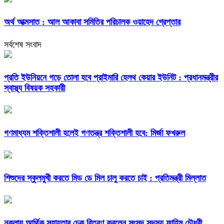
অর্থ আত্মসাত : আল আকাবা সমিতির পরিচালক ওয়াহেদ গ্রেপ্তার
সর্বশেষ সংবাদ
প্রতি ইউনিয়নে গড়ে তোলা হবে প্রাইমারি হেলথ কেয়ার ইউনিট : প্রধানমন্ত্রীর
স্বাস্থ্য বিষয়ক সহকারী
গণমাধ্যম শক্তিশালী হলেই গণতন্ত্র শক্তিশালী হবে: মির্জা ফখরুল
শিশুদের স্কুলমুখী করতে মিড ডে মিল চালু করতে চাই : প্রতিমন্ত্রী মিল্লাত
নকলায় আর্থিক সহায়তার চেক বিতরণ করলেন সংসদ সদস্য ফাহিম চৌধুরী