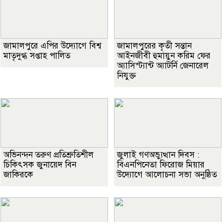
জামালপুরে এপির উদ্যোগে বিশ্ব
জামালপুরের কৃতী সন্তান
মাতৃদুগ্ধ সপ্তাহ পালিত
আইনজীবী হুমায়ুন করিম ফের
অ্যাসিস্ট্যান্ট অ্যাটর্নি জেনারেল
নিযুক্ত
অভিনন্দন তরুণ প্রতিশ্রুতিশীল
জুলাই গণঅভ্যুত্থান দিবস :
চিকিৎসক জুনায়েদ বিন
বিএনপিনেতা ফিরোজ মিয়ার
জাকিরকে
উদ্যোগে আলোচনা সভা অনুষ্ঠিত