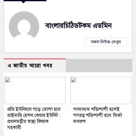
বাংলারচিঠিডটকম এডমিন
সকল নিউজ দেখুন
এ জাতীয় আরো খবর
প্রতি ইউনিয়নে গড়ে তোলা হবে
গণমাধ্যম শক্তিশালী হলেই
প্রাইমারি হেলথ কেয়ার ইউনিট :
গণতন্ত্র শক্তিশালী হবে: মির্জা
প্রধানমন্ত্রীর স্বাস্থ্য বিষয়ক
ফখরুল
সহকারী