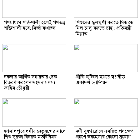
গণমাধ্যম শক্তিশালী হলেই গণতন্ত্র
শিশুদের স্কুলমুখী করতে মিড ডে
শক্তিশালী হবে: মির্জা ফখরুল
মিল চালু করতে চাই : প্রতিমন্ত্রী
মিল্লাত
নকলায় আর্থিক সহায়তার চেক
প্রীতি ফুটবল ম্যাচে স্বপ্ননীড়
বিতরণ করলেন সংসদ সদস্য
একাদশ চ্যাম্পিয়ন
ফাহিম চৌধুরী
জামালপুরে ধর্মীয় নেতৃবৃন্দের সাথে
নদী দূষণ রোধে সমন্বিত পদক্ষেপ
শিশু সুরক্ষা বিষয়ক মতবিনিময়
গ্রহণে অবহেলার কোনো সুযোগ