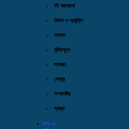
বই আলোচনা
বিজ্ঞান ও প্রযুক্তি
মতামত
মুক্তিযুদ্ধ
শুভেচ্ছা
শেরপুর
সম্পাদকীয়
স্বাস্থ্য
র‌্যাব-১৪