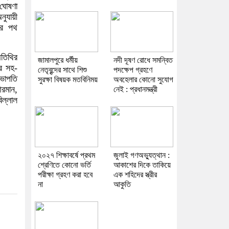
 ঘোষণা
ুযায়ী
ির পথ
তিথির
জামালপুরে ধর্মীয়
নদী দূষণ রোধে সমন্বিত
ির সহ-
নেতৃবৃন্দের সাথে শিশু
পদক্ষেপ গ্রহণে
ভাপতি
সুরক্ষা বিষয়ক মতবিনিময়
অবহেলার কোনো সুযোগ
আরমান,
নেই : প্রধানমন্ত্রী
িল্লাল
২০২৭ শিক্ষাবর্ষে প্রথম
জুলাই গণঅভ্যুত্থান :
শ্রেণিতে কোনো ভর্তি
আকাশের দিকে তাকিয়ে
পরীক্ষা গ্রহণ করা হবে
এক শহিদের স্ত্রীর
না
আকুতি