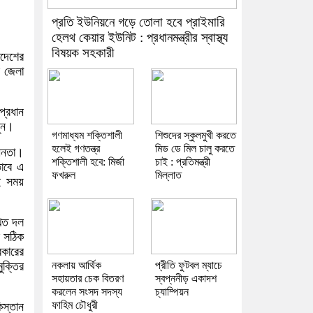
প্রতি ইউনিয়নে গড়ে তোলা হবে প্রাইমারি
হেলথ কেয়ার ইউনিট : প্রধানমন্ত্রীর স্বাস্থ্য
বিষয়ক সহকারী
াদেশের
র জেলা
্রধান
ুন।
গণমাধ্যম শক্তিশালী
শিশুদের স্কুলমুখী করতে
হলেই গণতন্ত্র
মিড ডে মিল চালু করতে
ধীনতা।
শক্তিশালী হবে: মির্জা
চাই : প্রতিমন্ত্রী
ভাবে এ
ফখরুল
মিল্লাত
ই সময়
খিত দল
র সঠিক
রকারের
ুক্তির
নকলায় আর্থিক
প্রীতি ফুটবল ম্যাচে
সহায়তার চেক বিতরণ
স্বপ্ননীড় একাদশ
করলেন সংসদ সদস্য
চ্যাম্পিয়ন
ফাহিম চৌধুরী
িস্তান