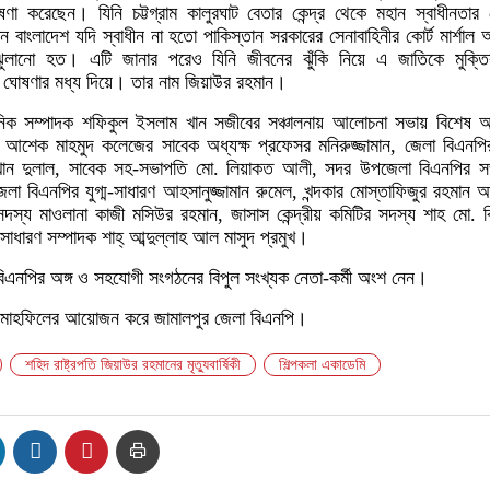
ণা করেছেন। যিনি চট্টগ্রাম কালুরঘাট বেতার কেন্দ্র থেকে মহান স্বাধীনতার
 বাংলাদেশ যদি স্বাধীন না হতো পাকিস্তান সরকারের সেনাবাহিনীর কোর্ট মার্শাল অন
 ঝুলানো হত। এটি জানার পরেও যিনি জীবনের ঝুঁকি নিয়ে এ জাতিকে মুক্ত
তা ঘোষণার মধ্য দিয়ে। তার নাম জিয়াউর রহমান।
নিক সম্পাদক শফিকুল ইসলাম খান সজীবের সঞ্চালনায় আলোচনা সভায় বিশেষ অ
ি আশেক মাহমুদ কলেজের সাবেক অধ্যক্ষ প্রফেসর মনিরুজ্জামান, জেলা বিএনপ
খান দুলাল, সাবেক সহ-সভাপতি মো. লিয়াকত আলী, সদর উপজেলা বিএনপির স
া বিএনপির যুগ্ম-সাধারণ আহসানুজ্জামান রুমেল, খন্দকার মোস্তাফিজুর রহমান 
 সদস্য মাওলানা কাজী মসিউর রহমান, জাসাস কেন্দ্রীয় কমিটির সদস্য শাহ মো. ব
াধারণ সম্পাদক শাহ্ আব্দুল্লাহ আল মাসুদ প্রমুখ।
এনপির অঙ্গ ও সহযোগী সংগঠনের বিপুল সংখ্যক নেতা-কর্মী অংশ নেন।
মাহফিলের আয়োজন করে জামালপুর জেলা বিএনপি।
শহিদ রাষ্ট্রপতি জিয়াউর রহমানের মৃত্যুবার্ষিকী
শিল্পকলা একাডেমি