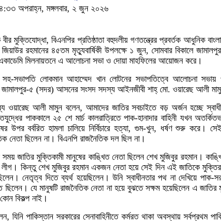
৩৩ অপরাহ্ন, মঙ্গলবার, ২ জুন ২০২৬
বীর মুক্তিযোদ্ধা, বিএনপির প্রতিষ্ঠাতা বহুদলীয় গণতন্ত্রের প্রবর্তক আধুনিক বাংল
ি জিয়াউর রহমানের ৪৫তম মৃত্যুবার্ষিকী উপলক্ষে ১ জুন, সোমবার বিকালে জামালপু
লা একাডেমি মিলনায়তনে এ আলোচনা সভা ও দোয়া মাহফিলের আয়োজন করে।
্ঠ সহ-সভাপতি লোকমান আহাম্মেদ খান লোটনের সভাপতিত্বে আলোচনা সভায় প
ন জামালপুর-৫ (সদর) আসনের সংসদ সদস্য আইনজীবী শাহ্ মো. ওয়ারেছ আলী মাম
্যে ওয়ারেছ আলী মামুন বলেন, আমাদের জাতির সবচাইতে বড় অর্জন হচ্ছে স্বা
িযুদ্ধের পাককালে ২৫ শে মার্চ কালরাত্রিতে পাক-হানাদার বাহিনী যখন অতর্কিত
ষের উপর বর্বরিত হামলা চালিয়ে নির্বিচারে হত্যা, গুম-খুন, ধর্ষণ শুরু করে। সে
তিক নেতা ছিলেন না। বিএনপি রাজনৈতিক দল ছিল না।
ময় জাতির মুক্তিকামী মানুষের কাঙ্খিত নেতা ছিলেন শেখ মুজিবুর রহমান। কাঙ্
 লীগ। কিন্তু শেখ মুজিবুর রহমান একজন নেতা হয়ে সেই দিন এই জাতিকে মুক্তি
েছিলেন। নেতৃত্ব দিতে ব্যর্থ হয়েছিলেন। উনি স্বাধীনতার পথ না দেখিয়ে পাক-স
ত ছিলেন। যে মানুষটি রাজনৈতিক নেতা না হয়ে বুঝতে সক্ষম হয়েছিলেন এ জাতির ম
র কোন বিকল্প নাই।
ন, যিনি পাকিস্তান সরকারের সেনাবাহিনীতে কর্মরত থাকা অবস্থায় সর্বপ্রথম পাক