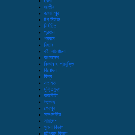
খেলা
জাতীয়
জামালপুর
টপ নিউজ
নির্বাচিত
প্রধান
প্রবাস
ফিচার
বই আলোচনা
বাংলাদেশ
বিজ্ঞান ও প্রযুক্তি
বিনোদন
বিশ্ব
মতামত
মুক্তিযুদ্ধ
রাজনীতি
শুভেচ্ছা
শেরপুর
সম্পাদকীয়
সারাদেশ
খুলনা বিভাগ
চট্টগ্রাম বিভাগ