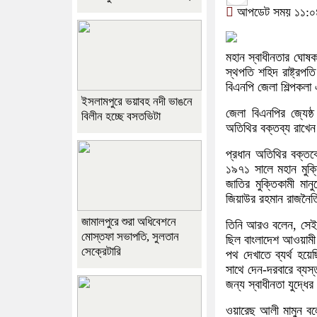
আপডেট সময় ১১:০৪:
মহান স্বাধীনতার ঘোষক 
স্থপতি শহিদ রাষ্ট্রপত
বিএনপি জেলা শিল্পক
ইসলামপুরে ভয়াবহ নদী ভাঙনে
জেলা বিএনপির জ্যেষ
বিলীন হচ্ছে বসতভিটা
অতিথির বক্তব্য রাখে
প্রধান অতিথির বক্তব
১৯৭১ সালে মহান মুক্ত
জাতির মুক্তিকামী মানু
জিয়াউর রহমান রাজনৈ
জামালপুরে শুরা অধিবেশনে
তিনি আরও বলেন, সেই স
মোস্তফা সভাপতি, সুলতান
ছিল বাংলাদেশ আওয়ামী
সেক্রেটারি
পথ দেখাতে ব্যর্থ হয়
সাথে দেন-দরবারে ব্যস্
জন্য স্বাধীনতা যুদ্ধে
ওয়ারেছ আলী মামুন বলে