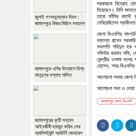
সরকারকে বিদ্রোহ ঘোষ
দিয়েছেন। যিনি জানতেন
তাকে ফাঁসির কাস্টে
জুলাই গণঅভ্যুত্থান দিবস :
দেখিয়েছিলেন স্বাধীন
জামালপুরে বিজয় মিছিল সমাবেশ
জেলা বিএনপির সাংগঠ
বক্তব্য রাখেন সরকার
সভাপতি শহিদুল হক 
শফিউর রহমান শফি, জেল
কেন্দ্রীয় ওলামা দলের
হোসেন, শহর বিএনপির স
জামালপুরে এপির উদ্যোগে বিশ্ব
মাতৃদুগ্ধ সপ্তাহ পালিত
আলোচনা সভায় জেলা বি
আলোচনা সভা ও দোয়া 
জামালপুর জেলা বিএনপি
জামালপুরের কৃতী সন্তান
আইনজীবী হুমায়ুন করিম ফের
অ্যাসিস্ট্যান্ট অ্যাটর্নি জেনারেল