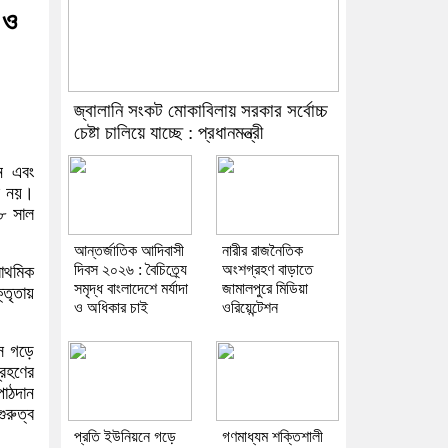
 ও
জ্বালানি সংকট মোকাবিলায় সরকার সর্বোচ্চ
চেষ্টা চালিয়ে যাচ্ছে : প্রধানমন্ত্রী
তন এবং
ভব নয়।
২৮ সাল
আন্তর্জাতিক আদিবাসী
নারীর রাজনৈতিক
দিবস ২০২৬ : বৈচিত্র্যে
অংশগ্রহণ বাড়াতে
রাথমিক
সমৃদ্ধ বাংলাদেশে মর্যাদা
জামালপুরে মিডিয়া
্তৃতায়
ও অধিকার চাই
ওরিয়েন্টেশন
যাস গড়ে
্রহণের
পাঠদান
ুরুত্ব
প্রতি ইউনিয়নে গড়ে
গণমাধ্যম শক্তিশালী