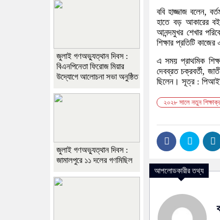
ববি হাজ্জাজ বলেন, ব
হাতে বড় আকারের বই
আনন্দমুখর শেখার পরি
শিক্ষার প্রতিটি কাজের
জুলাই গণঅভ্যুত্থান দিবস :
এ সময় প্রাথমিক শিক্ষ
বিএনপিনেতা ফিরোজ মিয়ার
দেবব্রত চক্রবর্তী, জা
উদ্যোগে আলোচনা সভা অনুষ্ঠিত
ছিলেন। সূত্র : পিআই
২০২৮ সালে নতুন শিক্ষাক্
জুলাই গণঅভ্যুত্থান দিবস :
জামালপুরে ১১ দলের গণমিছিল
আপলোডকারীর তথ্য