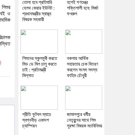
তোলা হবে প্রাইমারি
হলেই গণতন্ত্র
 শিশুর
হেলথ কেয়ার ইউনিট :
শক্তিশালী হবে: মির্জা
 বই ও
প্রধানমন্ত্রীর স্বাস্থ্য
ফখরুল
রাথমিক
বিষয়ক সহকারী
রিচালক
পস্থিত
শিশুদের স্কুলমুখী করতে
নকলায় আর্থিক
মিড ডে মিল চালু করতে
সহায়তার চেক বিতরণ
চাই : প্রতিমন্ত্রী
করলেন সংসদ সদস্য
মিল্লাত
ফাহিম চৌধুরী
প্রীতি ফুটবল ম্যাচে
জামালপুরে ধর্মীয়
স্বপ্ননীড় একাদশ
নেতৃবৃন্দের সাথে শিশু
চ্যাম্পিয়ন
সুরক্ষা বিষয়ক মতবিনিময়