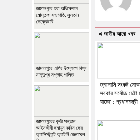
জামালপুরে শুরা অধিবেশনে
মোস্তফা সভাপতি, সুলতান
সেক্রেটারি
এ জাতীয় আরো খবর
জামালপুরে এপির উদ্যোগে বিশ্ব
মাতৃদুগ্ধ সপ্তাহ পালিত
জ্বালানি সংকট মোক
সরকার সর্বোচ্চ চেষ্টা
যাচ্ছে : প্রধানমন্ত্রী
জামালপুরের কৃতী সন্তান
আইনজীবী হুমায়ুন করিম ফের
অ্যাসিস্ট্যান্ট অ্যাটর্নি জেনারেল