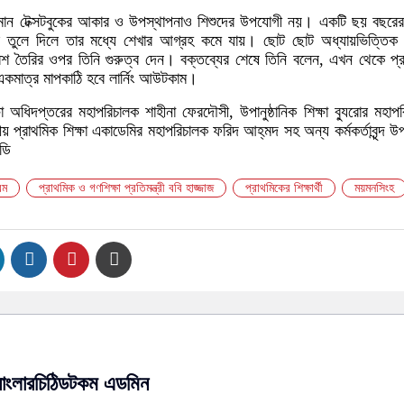
র্তমান টেক্সটবুকের আকার ও উপস্থাপনাও শিশুদের উপযোগী নয়। একটি ছয় বছরের
 তুলে দিলে তার মধ্যে শেখার আগ্রহ কমে যায়। ছোট ছোট অধ্যায়ভিত্তিক
বেশ তৈরির ওপর তিনি গুরুত্ব দেন। বক্তব্যের শেষে তিনি বলেন, এখন থেকে প্
 একমাত্র মাপকাঠি হবে লার্নিং আউটকাম।
া অধিদপ্তরের মহাপরিচালক শাহীনা ফেরদৌসী, উপানুষ্ঠানিক শিক্ষা ব্যুরোর মহাপ
তীয় প্রাথমিক শিক্ষা একাডেমির মহাপরিচালক ফরিদ আহ্‌মদ সহ অন্য কর্মকর্তাবৃন্দ উ
ডি
রম
প্রাথমিক ও গণশিক্ষা প্রতিমন্ত্রী ববি হাজ্জাজ
প্রাথমিকের শিক্ষার্থী
ময়মনসিংহ
বাংলারচিঠিডটকম এডমিন