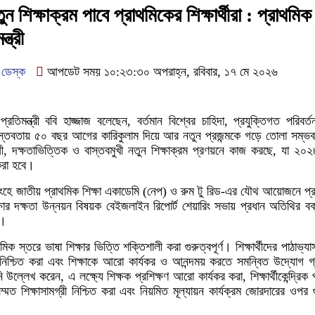
 শিক্ষাক্রম পাবে প্রাথমিকের শিক্ষার্থীরা : প্রাথমিক
্ত্রী
 ডেস্ক
আপডেট সময় ১০:২৩:৩০ অপরাহ্ন, রবিবার, ১৭ মে ২০২৬
্রতিমন্ত্রী ববি হাজ্জাজ বলেছেন, বর্তমান বিশ্বের চাহিদা, প্রযুক্তিগত পরিবর্
 বাস্তবতায় ৫০ বছর আগের কারিকুলাম দিয়ে আর নতুন প্রজন্মকে গড়ে তোলা সম্
, দক্ষতাভিত্তিক ও বাস্তবমুখী নতুন শিক্ষাক্রম প্রণয়নে কাজ করছে, যা ২০
 করা হবে।
ংহে জাতীয় প্রাথমিক শিক্ষা একাডেমি (নেপ) ও রুম টু রিড-এর যৌথ আয়োজনে প্
ক্ষার দক্ষতা উন্নয়ন বিষয়ক বেইজলাইন রিপোর্ট শেয়ারিং সভায় প্রধান অতিথির বক
ন।
থমিক স্তরে ভাষা শিক্ষার ভিত্তি শক্তিশালী করা গুরুত্বপূর্ণ। শিক্ষার্থীদের পাঠাভ্
চা নিশ্চিত করা এবং শিক্ষাকে আরো কার্যকর ও আনন্দময় করতে সমন্বিত উদ্যোগ গ
ল্লেখ করেন, এ লক্ষ্যে শিক্ষক প্রশিক্ষণ আরো কার্যকর করা, শিক্ষার্থীকেন্দ্রিক 
ম্মত শিক্ষাসামগ্রী নিশ্চিত করা এবং নিয়মিত মূল্যায়ন কার্যক্রম জোরদারের ওপর গ