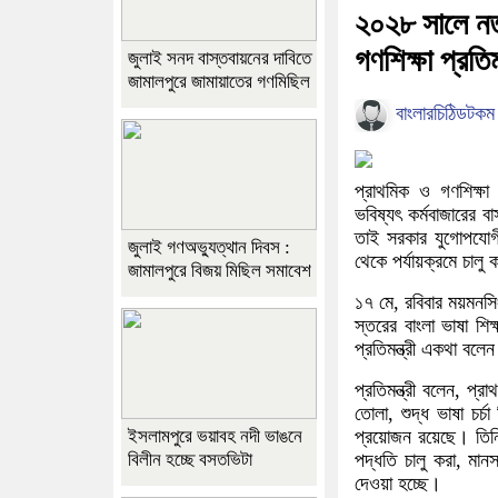
২০২৮ সালে নতুন
গণশিক্ষা প্রতিমন
জুলাই সনদ বাস্তবায়নের দাবিতে
জামালপুরে জামায়াতের গণমিছিল
বাংলারচিঠিডটকম
প্রাথমিক ও গণশিক্ষা প
ভবিষ্যৎ কর্মবাজারের
তাই সরকার যুগোপযোগী
জুলাই গণঅভ্যুত্থান দিবস :
থেকে পর্যায়ক্রমে চালু
জামালপুরে বিজয় মিছিল সমাবেশ
১৭ মে, রবিবার ময়মনসি
স্তরের বাংলা ভাষা শি
প্রতিমন্ত্রী একথা বলে
প্রতিমন্ত্রী বলেন, প্রা
তোলা, শুদ্ধ ভাষা চর্
ইসলামপুরে ভয়াবহ নদী ভাঙনে
প্রয়োজন রয়েছে। তিনি উ
বিলীন হচ্ছে বসতভিটা
পদ্ধতি চালু করা, মানস
দেওয়া হচ্ছে।