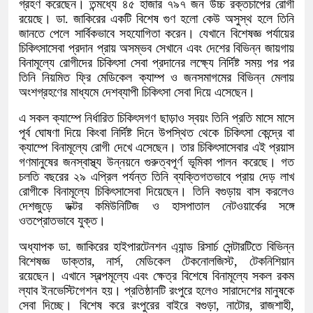
গ্রহণ করেছেন। তন্মধ্যে ৪৫ হাজার ৭৯৭ জন উচ্চ রক্তচাপের রোগী
রয়েছে। ডা. জাকিরের একটি বিশেষ গুণ হলো কেউ অসুস্থ হলে তিনি
জানতে পেলে সার্বিকভাবে সহযোগিতা করেন। যেখানে বিশেষজ্ঞ পর্যায়ের
চিকিৎসাসেবা প্রদান প্রায় অসম্ভব সেখানে এবং দেশের বিভিন্ন জায়গায়
বিনামূল্যে রোগীদের চিকিৎসা সেবা প্রদানের লক্ষ্যে নির্দিষ্ট সময় পর পর
তিনি নিয়মিত ফ্রি মেডিকেল ক্যাম্প ও জনসমাগমের বিভিন্ন মেলায়
অংশগ্রহণের মাধ্যমে দেশব্যাপী চিকিৎসা সেবা দিয়ে এসেছেন।
এ সকল ক্যাম্পে নির্ধারিত চিকিৎসগণ ছাড়াও স্বয়ং তিনি প্রতি মাসে মাসে
পূর্ব ঘোষণা দিয়ে কিংবা নির্দিষ্ট দিনে উপস্থিত থেকে চিকিৎসা কেন্দ্রে বা
ক্যাম্পে বিনামূল্যে রোগী দেখে এসেছেন। তার চিকিৎসাসেবার এই প্রয়াস
গণমানুষের জনস্বাস্থ্য উন্নয়নে গুরুত্বপূর্ণ ভূমিকা পালন করেছে। গত
চলতি বছরের ২৯ এপ্রিল পর্যন্ত তিনি ব্যক্তিগতভাবে প্রায় দেড় লাখ
রোগীকে বিনামূল্যে চিকিৎসাসেবা দিয়েছেন। তিনি বগুড়ায় বাস করলেও
দেশজুড়ে ডক্টর কমিউনিটিজ ও হাসপাতাল নেটওয়ার্কের সঙ্গে
ওতপ্রোতভাবে যুক্ত।
অধ্যাপক ডা. জাকিরের হাইপারটেনশন এ্যান্ড রিসার্চ সেন্টারটিতে বিভিন্ন
বিশেষজ্ঞ ডাক্তার, নার্স, মেডিকেল টেকনোলজিস্ট, টেকনিশিয়ান
রয়েছেন। এখানে স্বল্পমূল্যে এবং ক্ষেত্র বিশেষে বিনামূল্যে সকল রকম
ল্যাব ইনভেস্টিগেশন হয়। প্রতিষ্ঠানটি রংপুরে হলেও সারাদেশের মানুষকে
সেবা দিচ্ছে। বিশেষ করে রংপুরের বাইরে বগুড়া, নাটোর, রাজশাহী,