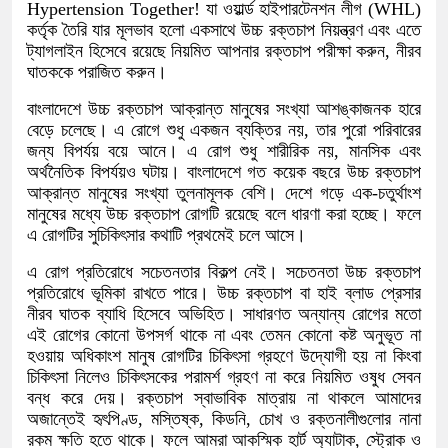
Hypertension Together! যা ওয়ার্ল্ড হাইপারটেনশন লীগ (WHL)
কর্তৃক তৈরি যার মূলভাব হলো একসাথে উচ্চ রক্তচাপ নিয়ন্ত্রণ এবং এতে
ট্যাগলাইন হিসেবে রয়েছে নিয়মিত আপনার রক্তচাপ পরীক্ষা করুন, নীরব
ঘাতককে পরাজিত করুন।
বাংলাদেশে উচ্চ রক্তচাপ আক্রান্ত মানুষের সংখ্যা আশঙ্কাজনক হারে
বেড়ে চলেছে। এ রোগে শুধু একজন ব্যক্তির নয়, তার পুরো পরিবারের
জন্য বিপর্যয় বয়ে আনে। এ রোগ শুধু শারীরিক নয়, মানসিক এবং
অর্থনৈতিক বিপর্যয়ও ঘটায়। বাংলাদেশে গত কয়েক বছরে উচ্চ রক্তচাপ
আক্রান্ত মানুষের সংখ্যা তুলনামূলক বেশি। দেশে গড়ে এক-চতুর্থাংশ
মানুষের মধ্যে উচ্চ রক্তচাপ রোগটি রয়েছে বলে ধারণা করা হচ্ছে। ফলে
এ রোগটির সুচিকিৎসার কথাটি প্রথমেই চলে আসে।
এ রোগ প্রতিরোধে সচেতনতার বিকল্প নেই। সচেতনতা উচ্চ রক্তচাপ
প্রতিরোধে ভূমিকা রাখতে পারে। উচ্চ রক্তচাপ বা হাই ব্লাড প্রেসার
নীরব ঘাতক ব্যাধি হিসেবে অভিহিত। সাধারণত অন্যান্য রোগের মতো
এই রোগের কোনো উপসর্গ থাকে না এবং তেমন কোনো কষ্ট অনুভূত না
হওয়ায় অধিকাংশ মানুষ রোগটির চিকিৎসা গ্রহণে উদ্যোগী হয় না কিংবা
চিকিৎসা নিলেও চিকিৎসকের পরামর্শ গ্রহণ না করে নিয়মিত ওষুধ সেবন
বন্ধ করে দেয়। রক্তচাপ স্বাভাবিক মাত্রায় না থাকলে আমাদের
অজান্তেই হৃৎপিণ্ড, মস্তিষ্ক, কিডনি, চোখ ও রক্তনালীগুলোর নানা
রকম ক্ষতি হতে থাকে। ফলে আমরা আকস্মিক হার্ট অ্যাটাক, স্ট্রোক ও