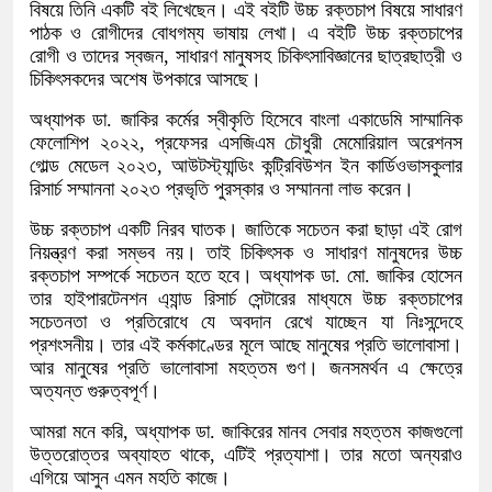
বিষয়ে তিনি একটি বই লিখেছেন। এই বইটি উচ্চ রক্তচাপ বিষয়ে সাধারণ
পাঠক ও রোগীদের বোধগম্য ভাষায় লেখা। এ বইটি উচ্চ রক্তচাপের
রোগী ও তাদের স্বজন, সাধারণ মানুষসহ চিকিৎসাবিজ্ঞানের ছাত্রছাত্রী ও
চিকিৎসকদের অশেষ উপকারে আসছে।
অধ্যাপক ডা. জাকির কর্মের স্বীকৃতি হিসেবে বাংলা একাডেমি সাম্মানিক
ফেলোশিপ ২০২২, প্রফেসর এসজিএম চৌধুরী মেমোরিয়াল অরেশনস
গোল্ড মেডেল ২০২৩, আউটস্ট্যান্ডিং কন্ট্রিবিউশন ইন কার্ডিওভাসকুলার
রিসার্চ সম্মাননা ২০২৩ প্রভৃতি পুরস্কার ও সম্মাননা লাভ করেন।
উচ্চ রক্তচাপ একটি নিরব ঘাতক। জাতিকে সচেতন করা ছাড়া এই রোগ
নিয়ন্ত্রণ করা সম্ভব নয়। তাই চিকিৎসক ও সাধারণ মানুষদের উচ্চ
রক্তচাপ সম্পর্কে সচেতন হতে হবে। অধ্যাপক ডা. মো. জাকির হোসেন
তার হাইপারটেনশন এ্যান্ড রিসার্চ সেন্টারের মাধ্যমে উচ্চ রক্তচাপের
সচেতনতা ও প্রতিরোধে যে অবদান রেখে যাচ্ছেন যা নিঃসন্দেহে
প্রশংসনীয়। তার এই কর্মকাণ্ডের মূলে আছে মানুষের প্রতি ভালোবাসা।
আর মানুষের প্রতি ভালোবাসা মহত্তম গুণ। জনসমর্থন এ ক্ষেত্রে
অত্যন্ত গুরুত্বপূর্ণ।
আমরা মনে করি, অধ্যাপক ডা. জাকিরের মানব সেবার মহত্তম কাজগুলো
উত্তরোত্তর অব্যাহত থাকে, এটিই প্রত্যাশা। তার মতো অন্যরাও
এগিয়ে আসুন এমন মহতি কাজে।