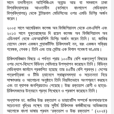
সালে তদানীন্তন আইপিজিএম অ্যান্ড আর যা সমকালে ঢাকা
বিশ্ববিদ্যালয়ের আওতাধীন (বর্তমানে বাংলাদেশ মেডিক্যাল
বিশ্ববিদ্যালয়) থেকে ইন্টারনাল মেডিসিনের ওপর এমডি ডিগ্রি অর্জন
করেন।
২০০৫ সালে আমেরিকান কলেজ অব ফিজিশিয়ানস থেকে এফএসিপি এবং
২০১৩ সালে যুক্তরাজ্যের দি রয়েল কলেজ অব ফিজিশিয়ানস অব
এডিনবার্গ থেকে এফআরসিপি ডিগ্রি অর্জন করেন তিনি। ডা. জাকির
হোসেন কেবল একজন প্র্যাকটিসিং চিকিৎসকই নন, বরং একজন সক্রিয়
গবেষক, লেখক। তিনি এবং তার সেন্টার এক বিশাল গবেষণা ভাণ্ডার।
চিকিৎসাবিজ্ঞান বিষয়ে এ পর্যন্ত প্রায় ১০০টির বেশি গুরুত্বপূর্ণ বিষয়ের
ওপর দেশে-বিদেশে বিভিন্ন সেমিনারে উপস্থাপন করেছেন তিনি। বিভিন্ন
মেডিক্যাল জার্নালে প্রকাশিত হয়েছে তার ৪৫টির বেশি প্রবন্ধ। দেশের
পত্রপত্রিকা ও টিভি চ্যানেলে স্বাস্থ্যসমস্যা ও সচেতনতা নিয়ে
সাক্ষাৎকার ও আলোচনা অনুষ্ঠানে তিনি নিয়মিতভাবে অংশগ্রহণ করছেন
এবং তা ব্যাপক জনপ্রিয়তাও পেয়েছে। উচ্চ রক্তচাপ রোগী ও ছাত্র-
চিকিৎসকদের উন্নয়নে গ্রন্থ লিখেছেন ও প্রকাশ করেছেন তিনি।
অধ্যাপক ডা. জাকির উচ্চ রক্তচাপ ও ডায়াবেটিস সম্পর্কে জনসাধারণকে
সচেতনতা বৃদ্ধির লক্ষ্যে তার সুদীর্ঘ চিকিৎসক কর্মজীবনের অভিজ্ঞতার
আলোকে বাংলা ভাষায় প্রথম ‘রক্তচাপ ও উচ্চ রক্তচাপ ’ (২০২৪)