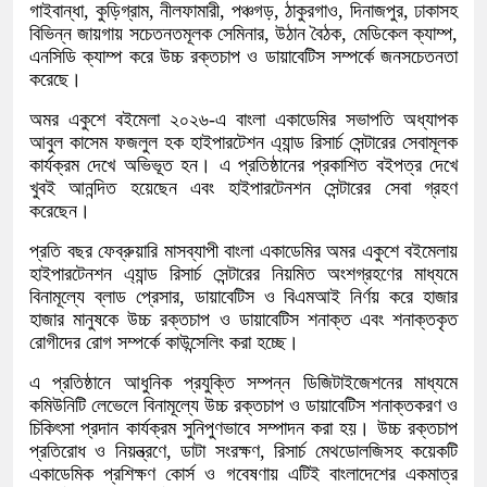
গাইবান্ধা, কুড়িগ্রাম, নীলফামারী, পঞ্চগড়, ঠাকুরগাও, দিনাজপুর, ঢাকাসহ
বিভিন্ন জায়গায় সচেতনতমূলক সেমিনার, উঠান বৈঠক, মেডিকেল ক্যাম্প,
এনসিডি ক্যাম্প করে উচ্চ রক্তচাপ ও ডায়াবেটিস সম্পর্কে জনসচেতনতা
করেছে।
অমর একুশে বইমেলা ২০২৬-এ বাংলা একাডেমির সভাপতি অধ্যাপক
আবুল কাসেম ফজলুল হক হাইপারটেশন এ্যান্ড রিসার্চ সেন্টারের সেবামূলক
কার্যক্রম দেখে অভিভূত হন। এ প্রতিষ্ঠানের প্রকাশিত বইপত্র দেখে
খুবই আনন্দিত হয়েছেন এবং হাইপারটেনশন সেন্টারের সেবা গ্রহণ
করেছেন।
প্রতি বছর ফেব্রুয়ারি মাসব্যাপী বাংলা একাডেমির অমর একুশে বইমেলায়
হাইপারটেনশন এ্যান্ড রিসার্চ সেন্টারের নিয়মিত অংশগ্রহণের মাধ্যমে
বিনামূল্যে ব্লাড প্রেসার, ডায়াবেটিস ও বিএমআই নির্ণয় করে হাজার
হাজার মানুষকে উচ্চ রক্তচাপ ও ডায়াবেটিস শনাক্ত এবং শনাক্তকৃত
রোগীদের রোগ সম্পর্কে কাউন্সেলিং করা হচ্ছে।
এ প্রতিষ্ঠানে আধুনিক প্রযুক্তি সম্পন্ন ডিজিটাইজেশনের মাধ্যমে
কমিউনিটি লেভেলে বিনামূল্যে উচ্চ রক্তচাপ ও ডায়াবেটিস শনাক্তকরণ ও
চিকিৎসা প্রদান কার্যক্রম সুনিপুণভাবে সম্পাদন করা হয়। উচ্চ রক্তচাপ
প্রতিরোধ ও নিয়ন্ত্রণে, ডাটা সংরক্ষণ, রিসার্চ মেথডোলজিসহ কয়েকটি
একাডেমিক প্রশিক্ষণ কোর্স ও গবেষণায় এটিই বাংলাদেশের একমাত্র