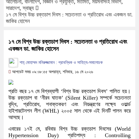
আলোচনা
,
বাংলাদেশ
,
বিজ্ঞান ও প্রযুক্তি
,
মতামত
,
ময়মনসিংহ বিভাগ
,
সারাদেশ
,
স্বাস্থ্য
১৭ মে বিশ্ব উচ্চ রক্তচাপ দিবস : সচেতনতা ও প্রতিরোধ এবং একজন ডা.
জাকির হোসেন
১৭ মে বিশ্ব উচ্চ রক্তচাপ দিবস : সচেতনতা ও প্রতিরোধ এবং
একজন ডা. জাকির হোসেন
শাহ্ মোহাম্মদ মনিরুজ্জামান : প্রাবন্ধিক ও সাহিত্য-সমালোচক
আপডেট সময় ০৯:৩৮:৫৫ অপরাহ্ন, শনিবার, ১৬ মে ২০২৬
প্রতি বছর ১৭ মে বিশ্বব্যাপী ‘বিশ্ব উচ্চ রক্তচাপ দিবস’ পালিত হয়।
উচ্চ রক্তচাপ বা ‘নীরব ঘাতক’ (Silent Killer) সম্পর্কে সচেতনতা
বৃদ্ধি, প্রতিরোধ, শনাক্তকরণ এবং নিয়ন্ত্রণের লক্ষ্যে ওয়ার্ল্ড
হাইপারটেনশন লীগ (WHL) ২০০৫ সাল থেকে এই দিনটি পালন করে
আসছে।
এবারের ১৭ই মে, রবিবার বিশ্ব উচ্চ রক্তচাপ দিবসের (World
Hypertension Day) প্রতিপাদ্য : Controlling