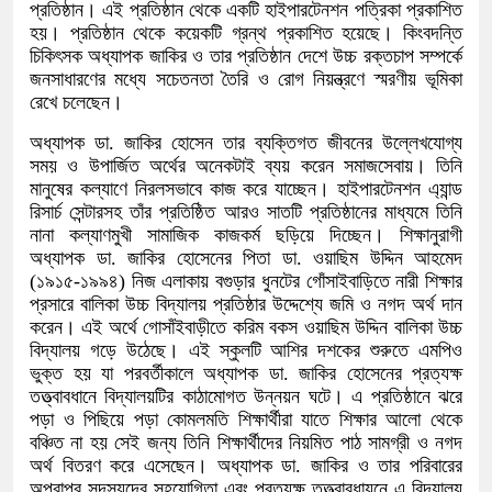
প্রতিষ্ঠান। এই প্রতিষ্ঠান থেকে একটি হাইপারটেনশন পত্রিকা প্রকাশিত
হয়। প্রতিষ্ঠান থেকে কয়েকটি গ্রন্থ প্রকাশিত হয়েছে। কিংবদন্তি
চিকিৎসক অধ্যাপক জাকির ও তার প্রতিষ্ঠান দেশে উচ্চ রক্তচাপ সম্পর্কে
জনসাধারণের মধ্যে সচেতনতা তৈরি ও রোগ নিয়ন্ত্রণে স্মরণীয় ভূমিকা
রেখে চলেছেন।
অধ্যাপক ডা. জাকির হোসেন তার ব্যক্তিগত জীবনের উল্লেখযোগ্য
সময় ও উপার্জিত অর্থের অনেকটাই ব্যয় করেন সমাজসেবায়। তিনি
মানুষের কল্যাণে নিরলসভাবে কাজ করে যাচ্ছেন। হাইপারটেনশন এ্যান্ড
রিসার্চ সেন্টারসহ তাঁর প্রতিষ্ঠিত আরও সাতটি প্রতিষ্ঠানের মাধ্যমে তিনি
নানা কল্যাণমুখী সামাজিক কাজকর্ম ছড়িয়ে দিচ্ছেন। শিক্ষানুরাগী
অধ্যাপক ডা. জাকির হোসেনের পিতা ডা. ওয়াছিম উদ্দিন আহমেদ
(১৯১৫-১৯৯৪) নিজ এলাকায় বগুড়ার ধুনটের গোঁসাইবাড়িতে নারী শিক্ষার
প্রসারে বালিকা উচ্চ বিদ্যালয় প্রতিষ্ঠার উদ্দেশ্যে জমি ও নগদ অর্থ দান
করেন। এই অর্থে গোসাঁইবাড়ীতে করিম বকস ওয়াছিম উদ্দিন বালিকা উচ্চ
বিদ্যালয় গড়ে উঠেছে। এই স্কুলটি আশির দশকের শুরুতে এমপিও
ভুক্ত হয় যা পরবর্তীকালে অধ্যাপক ডা. জাকির হোসেনের প্রত্যক্ষ
তত্ত্বাবধানে বিদ্যালয়টির কাঠামোগত উন্নয়ন ঘটে। এ প্রতিষ্ঠানে ঝরে
পড়া ও পিছিয়ে পড়া কোমলমতি শিক্ষার্থীরা যাতে শিক্ষার আলো থেকে
বঞ্চিত না হয় সেই জন্য তিনি শিক্ষার্থীদের নিয়মিত পাঠ সামগ্রী ও নগদ
অর্থ বিতরণ করে এসেছেন। অধ্যাপক ডা. জাকির ও তার পরিবারের
অপরাপর সদস্যদের সহযোগিতা এবং প্রত্যক্ষ তত্ত্বাবধায়নে এ বিদ্যালয়