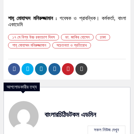
শাহ্ মোহাম্মদ মনিরুজ্জামান :
গবেষক ও প্রাবন্ধিক। কর্মকর্তা, বাংলা
একাডেমি
১৭ মে বিশ্ব উচ্চ রক্তচাপ দিবস
ডা. জাকির হোসেন
ঢাকা
শাহ্ মোহাম্মদ মনিরুজ্জামান
সচেতনতা ও প্রতিরোধ
আপলোডকারীর তথ্য
বাংলারচিঠিডটকম এডমিন
সকল নিউজ দেখুন