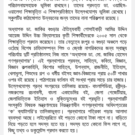
পরিচালনায়সহায়ক ভূমিকা রাখছেন। তাদের প্রদত্ত ডা. ওয়াছিম-
ওয়ালেদা শিক্ষাবৃত্তি এ শিক্ষাপ্রতিষ্ঠানে উল্লেখযোগ্য ভূমিকা রেখেছে।
স্কুলটির কাঠামোগত উন্নয়নের জন্য তাদের নানা পরিকল্পনা রয়েছে।
অধ্যাপক ডা. জাকির বগুড়ার ঐতিহ্যবাহী গোসাইবাড়ী আমির উদ্দিন
আয়েজ উদ্দিন উচ্চ বিদ্যালয়ের কৃতী শিক্ষার্থীদেরকে ২০০৫ সাল থেকে
শিক্ষাবৃত্তি প্রদান করেছেন। তার নেতৃত্বে রংপুর ও বগুড়া অঞ্চলে গড়ে
ওঠেছে বিশেষ চাহিদাসম্পন্ন শিশু ও জ্যেষ্ঠ নাগরিকদের জন্য স্বাস্থ্য
পরিচর্যায় দুটি প্রতিষ্ঠানসহ নিজ নামে ‘অধ্যাপক ডা. মো. জাকির হোসেন
গণগ্রন্থাগার’। এই গ্রন্থাগারে প্রবন্ধ, সাহিত্য, কবিতা, বিজ্ঞান,
বিজ্ঞান কল্পকাহিনি, কিশোর সাহিত্য, উপন্যাস, রাজনীতি, ইতিহাস,
খেলাধুলা, শিশুদের গল্প ও ধর্মীয় বইসহ জ্ঞান-বিজ্ঞানের প্রায় ৫০টি শাখার
ওপর বই রয়েছে। পাঠাগারের বর্তমান বই সংখ্যা প্রায় সাড়ে চার হাজার।
উল্লেখযোগ্য গ্রন্থ সংগ্রহের তালিকায় রয়েছে- বাংলাপিডিয়া, রবীন্দ্র-
নজরুলের রচনাবলী, বাংলা একাডেমির বই, জেলা গেজেটিয়ার,
জেলাভিত্তিক ইতিহাস ও মুক্তিযুদ্ধের বই প্রভৃতি। গ্রন্থাগারটি
সংস্কৃতি বিষয়ক মন্ত্রণালয়ের নিয়ন্ত্রণাধীন গণগ্রন্থাগার অধিদপ্তরের
‘ক’ ক্যাটাগরি’র তালিকাভুক্ত। গ্রন্থাগারে পত্রিকা পড়ার আলাদা
ব্যবস্থা আছে। লাইব্রেরিতে বই পড়তে কোনো টাকা লাগে না। বাড়িতে
নিয়ে পড়তে হলে সদস্য হতে হয়। সদস্য হতে কোনো ফিস লাগে না,
কিছু তথ্য ও ডকুমেন্টস প্রদান করতে হয়।