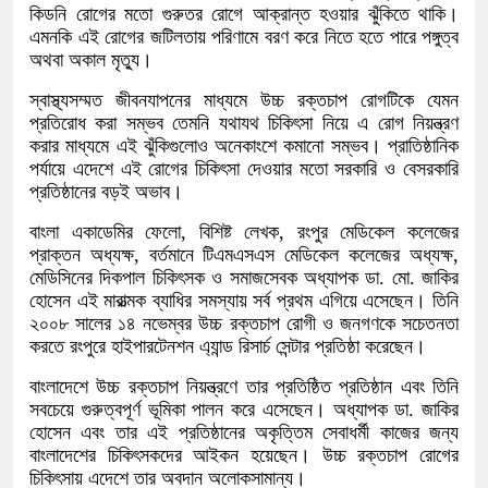
কিডনি রোগের মতো গুরুতর রোগে আক্রান্ত হওয়ার ঝুঁকিতে থাকি।
এমনকি এই রোগের জটিলতায় পরিণামে বরণ করে নিতে হতে পারে পঙ্গুত্ব
অথবা অকাল মৃত্যু।
স্বাস্থ্যসম্মত জীবনযাপনের মাধ্যমে উচ্চ রক্তচাপ রোগটিকে যেমন
প্রতিরোধ করা সম্ভব তেমনি যথাযথ চিকিৎসা নিয়ে এ রোগ নিয়ন্ত্রণ
করার মাধ্যমে এই ঝুঁকিগুলোও অনেকাংশে কমানো সম্ভব। প্রাতিষ্ঠানিক
পর্যায়ে এদেশে এই রোগের চিকিৎসা দেওয়ার মতো সরকারি ও বেসরকারি
প্রতিষ্ঠানের বড়ই অভাব।
বাংলা একাডেমির ফেলো, বিশিষ্ট লেখক, রংপুর মেডিকেল কলেজের
প্রাক্তন অধ্যক্ষ, বর্তমানে টিএমএসএস মেডিকেল কলেজের অধ্যক্ষ,
মেডিসিনের দিকপাল চিকিৎসক ও সমাজসেবক অধ্যাপক ডা. মো. জাকির
হোসেন এই মারাত্মক ব্যাধির সমস্যায় সর্ব প্রথম এগিয়ে এসেছেন। তিনি
২০০৮ সালের ১৪ নভেম্বর উচ্চ রক্তচাপ রোগী ও জনগণকে সচেতনতা
করতে রংপুরে হাইপারটেনশন এ্যান্ড রিসার্চ সেন্টার প্রতিষ্ঠা করেছেন।
বাংলাদেশে উচ্চ রক্তচাপ নিয়ন্ত্রণে তার প্রতিষ্ঠিত প্রতিষ্ঠান এবং তিনি
সবচেয়ে গুরুত্বপূর্ণ ভূমিকা পালন করে এসেছেন। অধ্যাপক ডা. জাকির
হোসেন এবং তার এই প্রতিষ্ঠানের অকৃত্তিম সেবাধর্মী কাজের জন্য
বাংলাদেশের চিকিৎসকদের আইকন হয়েছেন। উচ্চ রক্তচাপ রোগের
চিকিৎসায় এদেশে তার অবদান অলোকসামান্য।