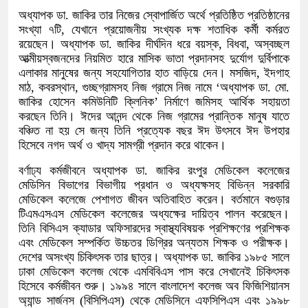
অধ্যাপক ডা. জাকির তার নিজের স্বোপার্জিত অর্থে প্রতিষ্ঠিত প্রতিষ্ঠানের
সংখ্যা ৭টি, যেখানে প্রয়োজনীয় সংখ্যক দক্ষ শতাধিক কর্মী কর্মরত
রয়েছেন। অধ্যাপক ডা. জাকির দীর্ঘদিন ধরে বয়স্ক, বিধবা, অস্বচ্ছল
আত্মীয়স্বজনদের নিয়মিত হারে মাসিক ভাতা প্রদানসহ দুর্যোগ দুর্বিপাকে
এলাকার মানুষের জন্য সহযোগিতার হাত বাড়িয়ে দেন। মসজিদ, ইদগাহ
মাঠ, কবরস্থান, গুচ্ছগ্রামসহ নিজ গ্রামে নিজ নামে ‘অধ্যাপক ডা. মো.
জাকির হোসেন কমিউনিটি ক্লিনিক’ নির্মাণে জমিসহ আর্থিক সহায়তা
করছেন তিনি। ঈদের আনন্দ থেকে নিজ গ্রামের প্রান্তিক মানুষ যাতে
বঞ্চিত না হয় সে জন্য তিনি প্রত্যেক বছর ঈদ উৎসবে ঈদ উপহার
হিসেবে নগদ অর্থ ও খাদ্য সামগ্রী প্রদান করে থাকেন।
বর্ণাঢ্য কর্মজীবনে অধ্যাপক ডা. জাকির রংপুর মেডিকেল কলেজের
মেডিসিন বিভাগের বিভাগীয় প্রধান ও অধ্যক্ষসহ বিভিন্ন সরকারি
মেডিকেল কলেজে পেশাগত জীবন অতিবাহিত করেন। বর্তমানে বগুড়ার
টিএমএসএস মেডিকেল কলেজের অধ্যক্ষের দায়িত্ব পালন করেছেন।
তিনি বিসিএস ক্যাডার অফিসারদের স্বাস্থ্যবিষয়ক প্রশিক্ষণের প্রশিক্ষক
এবং মেডিকেল সম্পর্কিত উচ্চতর ডিগ্রির অন্যতম শিক্ষক ও পরীক্ষক।
দেশের অসংখ্য চিকিৎসক তার ছাত্র। অধ্যাপক ডা. জাকির ১৯৮৫ সালে
ঢাকা মেডিকেল কলেজ থেকে এমবিবিএস পাস করে সেখানেই চিকিৎসক
হিসেবে কর্মজীবন শুরু। ১৯৯৪ সালে বাংলাদেশ কলেজ অব ফিজিশিয়ানস
অ্যান্ড সার্জনস (বিসিপিএস) থেকে মেডিসিনে এফসিপিএস এবং ১৯৯৮