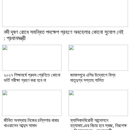
নদী দূষণ রোধে সমন্বিত পদক্ষেপ গ্রহণে অবহেলার কোনো সুযোগ নেই
: প্রধানমন্ত্রী
২০২৭ শিক্ষাবর্ষে প্রথম শ্রেণিতে কোনো
জামালপুরে এপির উদ্যোগে বিশ্ব
ভর্তি পরীক্ষা গ্রহণ করা হবে না
মাতৃদুগ্ধ সপ্তাহ পালিত
জীবিত অবস্থায় নিজের চল্লিশার খাবার
ফ্যাসিবাদবিরোধী আন্দোলনে
খাওয়ালেন আব্দুস সামাদ
হত্যাকাণ্ডের বিচার হবে স্বচ্ছ, নিরপেক্ষ