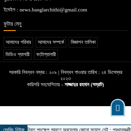
ইমেইল : news.banglarchithi@gmail.com
ফুটার মেনু
আমাদের পরিবার
আমাদের সম্পর্কে
বিজ্ঞাপন তালিকা
ভিডিও গ্যালারী
ফটোগ্যালারী
সরকারি নিবন্ধন নম্বর : ২০৯ | নিবন্ধন পাওয়ার তারিখ : ২৪ ডিসেম্বর
২০২৩
কারিগরি সহযোগিতায় -
সাজ্জাদুর রহমান (সম্রাট)
রোধে সমন্বিত পদক্ষেপ গ্রহণে অবহেলার কোনো সুযোগ নেই : প্রধানমন্ত্রী
ব্রেকিং নিউজ
২০২৭