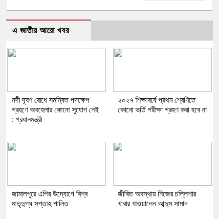
এ জাতীয় আরো খবর
নদী দূষণ রোধে সমন্বিত পদক্ষেপ
২০২৭ শিক্ষাবর্ষে প্রথম শ্রেণিতে
গ্রহণে অবহেলার কোনো সুযোগ নেই
কোনো ভর্তি পরীক্ষা গ্রহণ করা হবে না
: প্রধানমন্ত্রী
জামালপুরে এপির উদ্যোগে বিশ্ব
জীবিত অবস্থায় নিজের চল্লিশার
মাতৃদুগ্ধ সপ্তাহ পালিত
খাবার খাওয়ালেন আব্দুস সামাদ