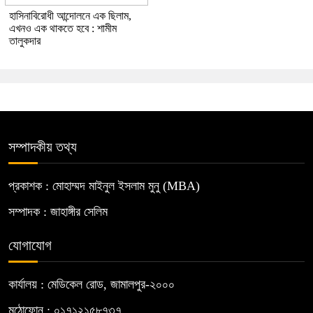
হাসিনাবিরোধী আন্দোলনে এক ছিলাম,
এখনও এক থাকতে হবে : শামীম
তালুকদার
সম্পাদকীয় তথ্য
প্রকাশক : মোহাম্মদ মাইনুল ইসলাম মুনু (MBA)
সম্পাদক : জাহাঙ্গীর সেলিম
যোগাযোগ
কার্যালয় : মেডিকেল রোড, জামালপুর-২০০০
মুঠোফোন : ০১৭১২১৫৮৭৩৭