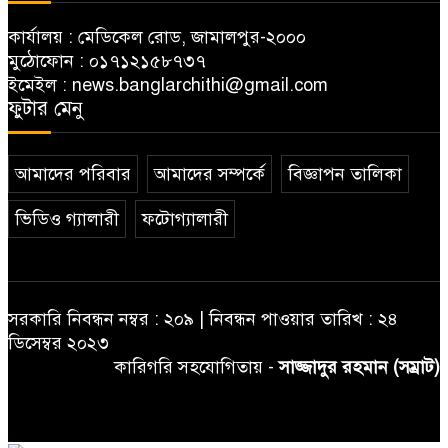
কার্যালয় : মেডিকেল রোড, জামালপুর-২০০০
মুঠোফোন : ০১৭১২১৫৮৭৩৭
ইমেইল : news.banglarchithi@gmail.com
ফুটার মেনু
আমাদের পরিবার
আমাদের সম্পর্কে
বিজ্ঞাপন তালিকা
ভিডিও গ্যালারী
ফটোগ্যালারী
সরকারি নিবন্ধন নম্বর : ২০৯ | নিবন্ধন পাওয়ার তারিখ : ২৪
ডিসেম্বর ২০২৩
কারিগরি সহযোগিতায় -
সাজ্জাদুর রহমান (সম্রাট)