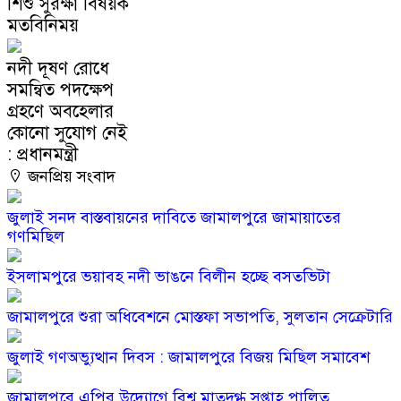
শিশু সুরক্ষা বিষয়ক
মতবিনিময়
নদী দূষণ রোধে
সমন্বিত পদক্ষেপ
গ্রহণে অবহেলার
কোনো সুযোগ নেই
: প্রধানমন্ত্রী
জনপ্রিয় সংবাদ
জুলাই সনদ বাস্তবায়নের দাবিতে জামালপুরে জামায়াতের
গণমিছিল
ইসলামপুরে ভয়াবহ নদী ভাঙনে বিলীন হচ্ছে বসতভিটা
জামালপুরে শুরা অধিবেশনে মোস্তফা সভাপতি, সুলতান সেক্রেটারি
জুলাই গণঅভ্যুত্থান দিবস : জামালপুরে বিজয় মিছিল সমাবেশ
জামালপুরে এপির উদ্যোগে বিশ্ব মাতৃদুগ্ধ সপ্তাহ পালিত