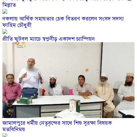
মিল্লাত
নকলায় আর্থিক সহায়তার চেক বিতরণ করলেন সংসদ সদস্য
ফাহিম চৌধুরী
প্রীতি ফুটবল ম্যাচে স্বপ্ননীড় একাদশ চ্যাম্পিয়ন
জামালপুরে ধর্মীয় নেতৃবৃন্দের সাথে শিশু সুরক্ষা বিষয়ক
মতবিনিময়