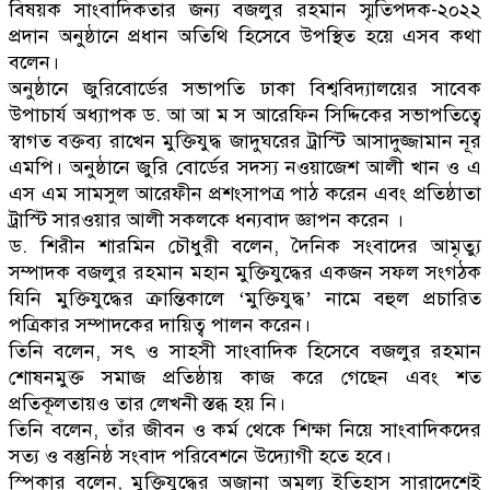
বিষয়ক সাংবাদিকতার জন্য বজলুর রহমান স্মৃতিপদক-২০২২
প্রদান অনুষ্ঠানে প্রধান অতিথি হিসেবে উপস্থিত হয়ে এসব কথা
বলেন।
অনুষ্ঠানে জুরিবোর্ডের সভাপতি ঢাকা বিশ্ববিদ্যালয়ের সাবেক
উপাচার্য অধ্যাপক ড. আ আ ম স আরেফিন সিদ্দিকের সভাপতিত্বে
স্বাগত বক্তব্য রাখেন মুক্তিযুদ্ধ জাদুঘরের ট্রাস্টি আসাদুজ্জামান নূর
এমপি। অনুষ্ঠানে জুরি বোর্ডের সদস্য নওয়াজেশ আলী খান ও এ
এস এম সামসুল আরেফীন প্রশংসাপত্র পাঠ করেন এবং প্রতিষ্ঠাতা
ট্রাস্টি সারওয়ার আলী সকলকে ধন্যবাদ জ্ঞাপন করেন ।
ড. শিরীন শারমিন চৌধুরী বলেন, দৈনিক সংবাদের আমৃত্যু
সম্পাদক বজলুর রহমান মহান মুক্তিযুদ্ধের একজন সফল সংগঠক
যিনি মুক্তিযুদ্ধের ক্রান্তিকালে ‘মুক্তিযুদ্ধ’ নামে বহুল প্রচারিত
পত্রিকার সম্পাদকের দায়িত্ব পালন করেন।
তিনি বলেন, সৎ ও সাহসী সাংবাদিক হিসেবে বজলুর রহমান
শোষনমুক্ত সমাজ প্রতিষ্ঠায় কাজ করে গেছেন এবং শত
প্রতিকূলতায়ও তার লেখনী স্তব্ধ হয় নি।
তিনি বলেন, তাঁর জীবন ও কর্ম থেকে শিক্ষা নিয়ে সাংবাদিকদের
সত্য ও বস্তুনিষ্ঠ সংবাদ পরিবেশনে উদ্যোগী হতে হবে।
স্পিকার বলেন, মুক্তিযুদ্ধের অজানা অমূল্য ইতিহাস সারাদেশেই