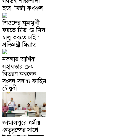
গণতন্ত্র শক্তিশালী
হবে: মির্জা ফখরুল
শিশুদের স্কুলমুখী
করতে মিড ডে মিল
চালু করতে চাই :
প্রতিমন্ত্রী মিল্লাত
নকলায় আর্থিক
সহায়তার চেক
বিতরণ করলেন
সংসদ সদস্য ফাহিম
চৌধুরী
জামালপুরে ধর্মীয়
নেতৃবৃন্দের সাথে