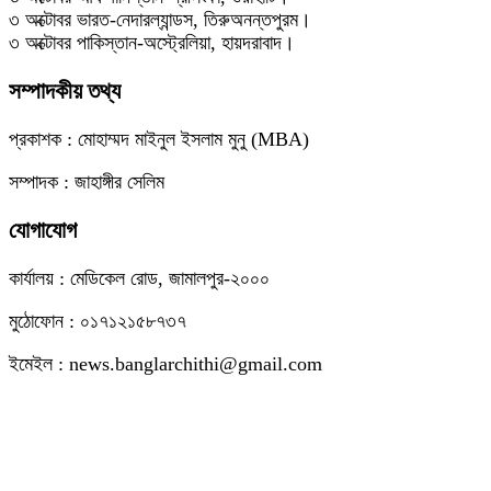
৩ অক্টোবর ভারত-নেদারল্যান্ডস, তিরুঅনন্তপুরম।
৩ অক্টোবর পাকিস্তান-অস্ট্রেলিয়া, হায়দরাবাদ।
সম্পাদকীয় তথ্য
প্রকাশক : মোহাম্মদ মাইনুল ইসলাম মুনু (MBA)
সম্পাদক : জাহাঙ্গীর সেলিম
যোগাযোগ
কার্যালয় : মেডিকেল রোড, জামালপুর-২০০০
মুঠোফোন : ০১৭১২১৫৮৭৩৭
ইমেইল : news.banglarchithi@gmail.com