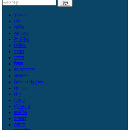
র‌্যাব-১৪
খেলা
জাতীয়
জামালপুর
টপ নিউজ
নির্বাচিত
প্রধান
প্রবাস
ফিচার
বই আলোচনা
বাংলাদেশ
বিজ্ঞান ও প্রযুক্তি
বিনোদন
বিশ্ব
মতামত
মুক্তিযুদ্ধ
রাজনীতি
শুভেচ্ছা
শেরপুর