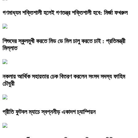
গণমাধ্যম শক্তিশালী হলেই গণতন্ত্র শক্তিশালী হবে: মির্জা ফখরুল
শিশুদের স্কুলমুখী করতে মিড ডে মিল চালু করতে চাই : প্রতিমন্ত্রী
মিল্লাত
নকলায় আর্থিক সহায়তার চেক বিতরণ করলেন সংসদ সদস্য ফাহিম
চৌধুরী
প্রীতি ফুটবল ম্যাচে স্বপ্ননীড় একাদশ চ্যাম্পিয়ন