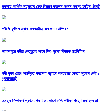
নকলায় আর্থিক সহায়তার চেক বিতরণ করলেন সংসদ সদস্য ফাহিম চৌধুরী
প্রীতি ফুটবল ম্যাচে স্বপ্ননীড় একাদশ চ্যাম্পিয়ন
জামালপুরে ধর্মীয় নেতৃবৃন্দের সাথে শিশু সুরক্ষা বিষয়ক মতবিনিময়
নদী দূষণ রোধে সমন্বিত পদক্ষেপ গ্রহণে অবহেলার কোনো সুযোগ নেই :
প্রধানমন্ত্রী
২০২৭ শিক্ষাবর্ষে প্রথম শ্রেণিতে কোনো ভর্তি পরীক্ষা গ্রহণ করা হবে না