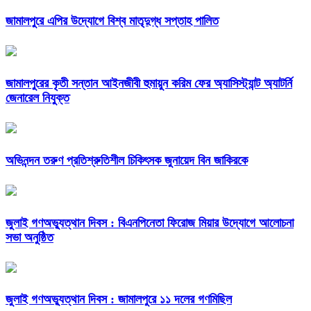
জামালপুরে এপির উদ্যোগে বিশ্ব মাতৃদুগ্ধ সপ্তাহ পালিত
জামালপুরের কৃতী সন্তান আইনজীবী হুমায়ুন করিম ফের অ্যাসিস্ট্যান্ট অ্যাটর্নি
জেনারেল নিযুক্ত
অভিনন্দন তরুণ প্রতিশ্রুতিশীল চিকিৎসক জুনায়েদ বিন জাকিরকে
জুলাই গণঅভ্যুত্থান দিবস : বিএনপিনেতা ফিরোজ মিয়ার উদ্যোগে আলোচনা
সভা অনুষ্ঠিত
জুলাই গণঅভ্যুত্থান দিবস : জামালপুরে ১১ দলের গণমিছিল