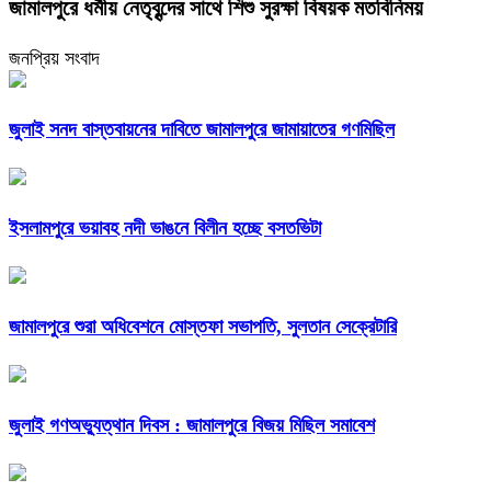
জামালপুরে ধর্মীয় নেতৃবৃন্দের সাথে শিশু সুরক্ষা বিষয়ক মতবিনিময়
জনপ্রিয় সংবাদ
জুলাই সনদ বাস্তবায়নের দাবিতে জামালপুরে জামায়াতের গণমিছিল
ইসলামপুরে ভয়াবহ নদী ভাঙনে বিলীন হচ্ছে বসতভিটা
জামালপুরে শুরা অধিবেশনে মোস্তফা সভাপতি, সুলতান সেক্রেটারি
জুলাই গণঅভ্যুত্থান দিবস : জামালপুরে বিজয় মিছিল সমাবেশ