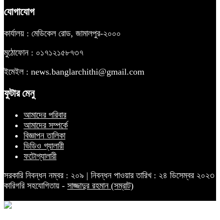
যোগাযোগ
কার্যালয় : মেডিকেল রোড, জামালপুর-২০০০
মুঠোফোন : ০১৭১২১৫৮৭৩৭
ইমেইল : news.banglarchithi@gmail.com
ফুটার মেনু
আমাদের পরিবার
আমাদের সম্পর্কে
বিজ্ঞাপন তালিকা
ভিডিও গ্যালারী
ফটোগ্যালারী
সরকারি নিবন্ধন নম্বর : ২০৯ | নিবন্ধন পাওয়ার তারিখ : ২৪ ডিসেম্বর ২০২৩
কারিগরি সহযোগিতায় -
সাজ্জাদুর রহমান (সম্রাট)