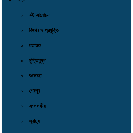
আরো
বই আলোচনা
বিজ্ঞান ও প্রযুক্তি
মতামত
মুক্তিযুদ্ধ
শুভেচ্ছা
শেরপুর
সম্পাদকীয়
স্বাস্থ্য