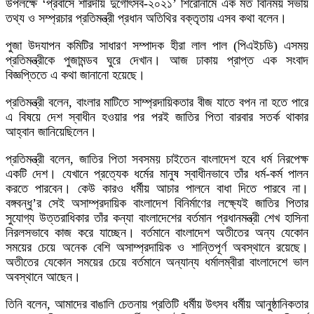
উপলক্ষে ‘প্রবাসে শারদীয় দুর্গোৎসব-২০২১’ শিরোনামে এক মত বিনিময় সভায়
তথ্য ও সম্প্রচার প্রতিমন্ত্রী প্রধান অতিথির বক্তৃতায় এসব কথা বলেন।
পুজা উদযাপন কমিটির সাধারণ সম্পাদক হীরা লাল পাল (পিএইচডি) এসময়
প্রতিমন্ত্রীকে পুজামন্ডব ঘুরে দেখান। আজ ঢাকায় প্রাপ্ত এক সংবাদ
বিজ্ঞপ্তিতে এ কথা জানানো হয়েছে।
প্রতিমন্ত্রী বলেন, বাংলার মাটিতে সাম্প্রদায়িকতার বীজ যাতে বপন না হতে পারে
এ বিষয়ে দেশ স্বাধীন হওয়ার পর পরই জাতির পিতা বারবার সতর্ক থাকার
আহ্বান জানিয়েছিলেন।
প্রতিমন্ত্রী বলেন, জাতির পিতা সবসময় চাইতেন বাংলাদেশ হবে ধর্ম নিরপেক্ষ
একটি দেশ। যেখানে প্রত্যেক ধর্মের মানুষ স্বাধীনভাবে তাঁর ধর্ম-কর্ম পালন
করতে পারবেন। কেউ কারও ধর্মীয় আচার পালনে বাধা দিতে পারবে না।
বঙ্গবন্ধু’র সেই অসাম্প্রদায়িক বাংলাদেশ বিনির্মাণের লক্ষ্যেই জাতির পিতার
সুযোগ্য উত্তরাধিকার তাঁর কন্যা বাংলাদেশের বর্তমান প্রধানমন্ত্রী শেখ হাসিনা
নিরলসভাবে কাজ করে যাচ্ছেন। বর্তমানে বাংলাদেশ অতীতের অন্য যেকোন
সময়ের চেয়ে অনেক বেশি অসাম্প্রদায়িক ও শান্তিপূর্ণ অবস্থানে রয়েছে।
অতীতের যেকোন সময়ের চেয়ে বর্তমানে অন্যান্য ধর্মালম্বীরা বাংলাদেশে ভাল
অবস্থানে আছেন।
তিনি বলেন, আমাদের বাঙালি চেতনায় প্রতিটি ধর্মীয় উৎসব ধর্মীয় আনুষ্ঠানিকতার