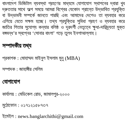
বাংলাদেশ ডিজিটাল ব্যবস্থা গ্রহণের মাধ্যমে যোগাযোগ স্থাপনের দ্বারা খুব
দ্রুততার সাথে অল্প সময়ে আমরা বিশ্বের যেকোন প্রান্তে উদ্ভাবিত প্রযুক্তি
বা উদ্ভাবনী সম্পর্কে জানতে পারছি এবং আমাদের দেশেও তা ব্যবহার করে
এগিয়ে যেতে সক্ষম হচ্ছে। তথ্য প্রযুক্তির সুবিধা গ্রহণ ও ব্যবহার করে
জাতির পিতার সুযোগ্য কন্যার বলিষ্ঠ ও দূরদর্শী নেতৃত্বে ক্ষুধা-দারিদ্র্যতা মুক্ত
বঙ্গবন্ধ’র স্বপ্নের ‘সোনার বাংলা’ গড়ে তুলব ইনশাআল্লাহ।
সম্পাদকীয় তথ্য
প্রকাশক : মোহাম্মদ মাইনুল ইসলাম মুনু (MBA)
সম্পাদক : জাহাঙ্গীর সেলিম
যোগাযোগ
কার্যালয় : মেডিকেল রোড, জামালপুর-২০০০
মুঠোফোন : ০১৭১২১৫৮৭৩৭
ইমেইল : news.banglarchithi@gmail.com