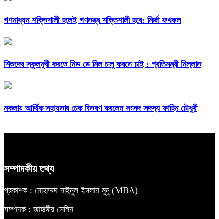
গণমাধ্যম শক্তিশালী হলেই গণতন্ত্র শক্তিশালী হবে: মির্জা ফখরুল
শিশুদের স্কুলমুখী করতে মিড ডে মিল চালু করতে চাই : প্রতিমন্ত্রী মিল্লাত
নকলায় আর্থিক সহায়তার চেক বিতরণ করলেন সংসদ সদস্য ফাহিম চৌধুরী
সম্পাদকীয় তথ্য
প্রকাশক : মোহাম্মদ মাইনুল ইসলাম মুনু (MBA)
সম্পাদক : জাহাঙ্গীর সেলিম