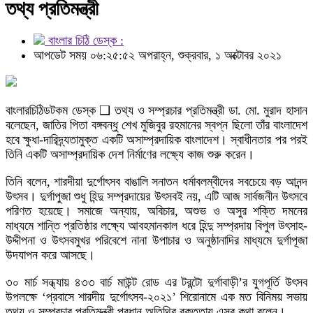
তথ্য প্রতিমন্ত্রী
বাংলার চিঠি ডেস্ক :
আপডেট সময় ০৬:২৫:৫২ অপরাহ্ন, শুক্রবার, ১ অক্টোবর ২০২১
বাংলারচিঠিডটকম ডেস্ক ❑ তথ্য ও সম্প্রচার প্রতিমন্ত্রী ডা. মো. মুরাদ হাসান
বলেছেন, জাতির পিতা বঙ্গবন্ধু শেখ মুজিবুর রহমানের স্বপ্ন ছিলো তাঁর বাংলাদেশ
হবে ক্ষুধা-দারিদ্র্যতামুক্ত একটি অসাম্প্রদায়িক বাংলাদেশ। স্বাধীনতার পর পরই
তিনি একটি অসাম্প্রদায়িক দেশ নির্মাণের লক্ষ্যে কাজ শুরু করেন।
তিনি বলেন, শারদীয়া দুর্গোৎসব বাঙালি সনাতন ধর্মাবলম্বীদের সবচেয়ে বড় আনন্দ
উৎসব। দুর্গাপুজা শুধু হিন্দু সম্প্রদায়ের উৎসবই নয়, এটি আজ সার্বজনীন উৎসবে
পরিণত হয়েছে। সমাজে অন্যায়, অবিচার, অশুভ ও অসুর শক্তি দমনের
মাধ্যমে শান্তি প্রতিষ্ঠার লক্ষ্যে আবহমানকাল ধরে হিন্দু সম্প্রদায় বিপুল উৎসাহ-
উদ্দীপনা ও উৎসবমুখর পরিবেশে নানা উপাচার ও অনুষ্ঠানাদির মাধ্যমে দুর্গাপূজা
উদযাপন করে আসছে।
৩০ মার্চ সন্ধ্যায় ৪৩৩ বার্চ মাউন্ট রোড এর টরন্টো দুর্গাবাড়ী’র যুগপূর্তি উৎসব
উপলক্ষে ‘প্রবাসে শারদীয় দুর্গোৎসব-২০২১’ শিরোনামে এক মত বিনিময় সভায়
তথ্য ও সম্প্রচার প্রতিমন্ত্রী প্রধান অতিথির বক্তৃতায় এসব কথা বলেন।