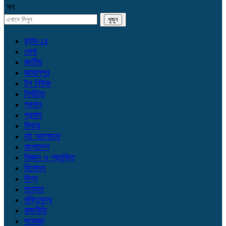
সব
র‌্যাব-১৪
খেলা
জাতীয়
জামালপুর
টপ নিউজ
নির্বাচিত
প্রধান
প্রবাস
ফিচার
বই আলোচনা
বাংলাদেশ
বিজ্ঞান ও প্রযুক্তি
বিনোদন
বিশ্ব
মতামত
মুক্তিযুদ্ধ
রাজনীতি
শুভেচ্ছা