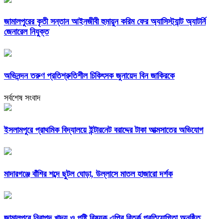
জামালপুরের কৃতী সন্তান আইনজীবী হুমায়ুন করিম ফের অ্যাসিস্ট্যান্ট অ্যাটর্নি
জেনারেল নিযুক্ত
অভিনন্দন তরুণ প্রতিশ্রুতিশীল চিকিৎসক জুনায়েদ বিন জাকিরকে
সর্বশেষ সংবাদ
ইসলামপুরে প্রাথমিক বিদ্যালয়ে ইন্টারনেট বরাদ্দের টাকা আত্মসাতের অভিযোগ
মাদারগঞ্জে বাঁশির শব্দে ছুটল ঘোড়া, উল্লাসে মাতল হাজারো দর্শক
জামালপুরে নিরাপদ খাদ্য ও পুষ্টি বিষয়ক এপির বিতর্ক প্রতিযোগিতা অনুষ্ঠিত