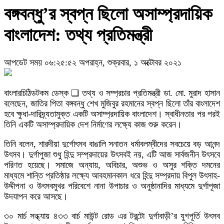
বঙ্গবন্ধু’র স্বপ্ন ছিলো অসাম্প্রদায়িক
বাংলাদেশ: তথ্য প্রতিমন্ত্রী
আপডেট সময় ০৬:২৫:৫২ অপরাহ্ন, শুক্রবার, ১ অক্টোবর ২০২১
বাংলারচিঠিডটকম ডেস্ক ❑ তথ্য ও সম্প্রচার প্রতিমন্ত্রী ডা. মো. মুরাদ হাসান
বলেছেন, জাতির পিতা বঙ্গবন্ধু শেখ মুজিবুর রহমানের স্বপ্ন ছিলো তাঁর বাংলাদেশ
হবে ক্ষুধা-দারিদ্র্যতামুক্ত একটি অসাম্প্রদায়িক বাংলাদেশ। স্বাধীনতার পর পরই
তিনি একটি অসাম্প্রদায়িক দেশ নির্মাণের লক্ষ্যে কাজ শুরু করেন।
তিনি বলেন, শারদীয়া দুর্গোৎসব বাঙালি সনাতন ধর্মাবলম্বীদের সবচেয়ে বড় আনন্দ
উৎসব। দুর্গাপুজা শুধু হিন্দু সম্প্রদায়ের উৎসবই নয়, এটি আজ সার্বজনীন উৎসবে
পরিণত হয়েছে। সমাজে অন্যায়, অবিচার, অশুভ ও অসুর শক্তি দমনের
মাধ্যমে শান্তি প্রতিষ্ঠার লক্ষ্যে আবহমানকাল ধরে হিন্দু সম্প্রদায় বিপুল উৎসাহ-
উদ্দীপনা ও উৎসবমুখর পরিবেশে নানা উপাচার ও অনুষ্ঠানাদির মাধ্যমে দুর্গাপূজা
উদযাপন করে আসছে।
৩০ মার্চ সন্ধ্যায় ৪৩৩ বার্চ মাউন্ট রোড এর টরন্টো দুর্গাবাড়ী’র যুগপূর্তি উৎসব