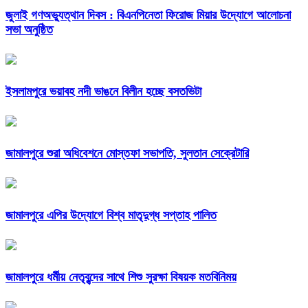
জুলাই গণঅভ্যুত্থান দিবস : বিএনপিনেতা ফিরোজ মিয়ার উদ্যোগে আলোচনা
সভা অনুষ্ঠিত
ইসলামপুরে ভয়াবহ নদী ভাঙনে বিলীন হচ্ছে বসতভিটা
জামালপুরে শুরা অধিবেশনে মোস্তফা সভাপতি, সুলতান সেক্রেটারি
জামালপুরে এপির উদ্যোগে বিশ্ব মাতৃদুগ্ধ সপ্তাহ পালিত
জামালপুরে ধর্মীয় নেতৃবৃন্দের সাথে শিশু সুরক্ষা বিষয়ক মতবিনিময়