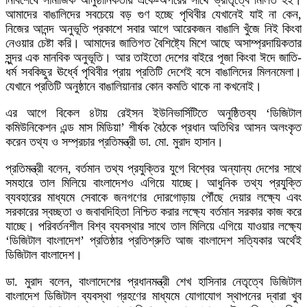
নির্বিশেষে সামাজিক আনুষ্ঠানিকতায় একে-অপরের সাথে ভ্রাতৃত্বে মিলিত হই।
আমাদের বাঙালিদের সবচেয়ে বড় গুণ হচ্ছে পৃথিবীর যেখানেই যাই না কেন,
নিজের আনন্দ অনুভূতি প্রকাশে সবার আগে আরেকজন বাঙালি খুঁজে নিই কিংবা
নেওয়ার চেষ্টা করি। আমাদের জাতিগত বৈশিষ্ট্যে মিশে আছে অসাম্প্রদায়িকতার
সুন্দর এক মানবিক অনুভূতি। আর তাইতো দেশের বাইরে পূজা কিংবা ঈদে জাতি-
ধর্ম সবকিছুর ঊর্ধ্বে পৃথিবীর প্রায় প্রতিটি দেশেই বসে বাঙালিদের মিলনমেলা।
যেখানে প্রতিটি অনুষ্ঠানে বাঙালিয়ানার কোন কমতি থাকে না কখনোই।
এর আগে বিকেল ৪টায় রেইসন ইউনিভার্সিটিতে অনুষ্ঠিতব্য ‘ডিজিটাল
কমিউনিকেশন এন্ড মাস মিডিয়া’ শীর্ষক বৈঠকে প্রধান অতিথির আসন অলংকৃত
করেন তথ্য ও সম্প্রচার প্রতিমন্ত্রী ডা. মো. মুরাদ হাসান।
প্রতিমন্ত্রী বলেন, বর্তমান তথ্য প্রযুক্তির যুগে বিশ্বের অন্যান্য দেশের সাথে
সমহারে তাল মিলিয়ে বাংলাদেশও এগিয়ে যাচ্ছে। আধুনিক তথ্য প্রযুক্তি
ব্যবহারের মাধ্যমে সেবাকে জনগণের দোরগোড়ায় পৌঁছে দেয়ার লক্ষ্যে এবং
সরকারের স্বচ্ছতা ও জবাবদিহিতা নিশ্চিত করার লক্ষ্যে বর্তমান সরকার কাজ করে
যাচ্ছে। পরিবর্তনশীল বিশ্ব ব্যবস্থার সাথে তাল মিলিয়ে এগিয়ে যাওয়ার লক্ষ্যে
‘ডিজিটাল বাংলাদেশ’ প্রতিষ্ঠার প্রতিশ্রুতি আজ বাংলাদেশ সত্যিকার অর্থেই
ডিজিটাল বাংলাদেশ।
ডা. মুরাদ বলেন, বাংলাদেশের প্রধানমন্ত্রী শেখ হাসিনার নেতৃত্বে ডিজিটাল
বাংলাদেশ ডিজিটাল ব্যবস্থা গ্রহণের মাধ্যমে যোগাযোগ স্থাপনের দ্বারা খুব