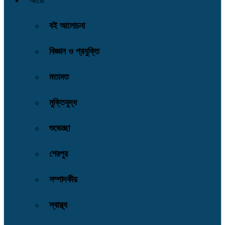
আরো
বই আলোচনা
বিজ্ঞান ও প্রযুক্তি
মতামত
মুক্তিযুদ্ধ
শুভেচ্ছা
শেরপুর
সম্পাদকীয়
স্বাস্থ্য