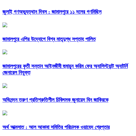
জুলাই গণঅভ্যুত্থান দিবস : জামালপুরে ১১ দলের গণমিছিল
জামালপুরে এপির উদ্যোগে বিশ্ব মাতৃদুগ্ধ সপ্তাহ পালিত
জামালপুরের কৃতী সন্তান আইনজীবী হুমায়ুন করিম ফের অ্যাসিস্ট্যান্ট অ্যাটর্নি
জেনারেল নিযুক্ত
অভিনন্দন তরুণ প্রতিশ্রুতিশীল চিকিৎসক জুনায়েদ বিন জাকিরকে
অর্থ আত্মসাত : আল আকাবা সমিতির পরিচালক ওয়াহেদ গ্রেপ্তার