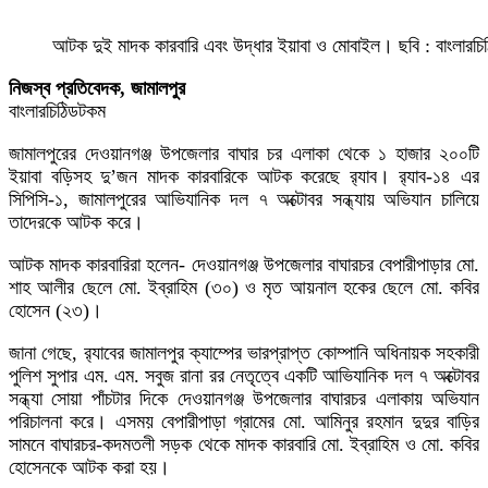
আটক দুই মাদক কারবারি এবং উদ্ধার ইয়াবা ও মোবাইল। ছবি : বাংলারচ
নিজস্ব প্রতিবেদক, জামালপুর
বাংলারচিঠিডটকম
জামালপুরের দেওয়ানগঞ্জ উপজেলার বাঘার চর এলাকা থেকে ১ হাজার ২০০টি
ইয়াবা বড়িসহ দু’জন মাদক কারবারিকে আটক করেছে র‌্যাব। র‌্যাব-১৪ এর
সিপিসি-১, জামালপুরের আভিযানিক দল ৭ অক্টোবর সন্ধ্যায় অভিযান চালিয়ে
তাদেরকে আটক করে।
আটক মাদক কারবারিরা হলেন- দেওয়ানগঞ্জ উপজেলার বাঘারচর বেপারীপাড়ার মো.
শাহ আলীর ছেলে মো. ইব্রাহিম (৩০) ও মৃত আয়নাল হকের ছেলে মো. কবির
হোসেন (২৩)।
জানা গেছে, র‌্যাবের জামালপুর ক্যাম্পের ভারপ্রাপ্ত কোম্পানি অধিনায়ক সহকারী
পুলিশ সুপার এম. এম. সবুজ রানা রর নেতৃত্বে একটি আভিযানিক দল ৭ অক্টোবর
সন্ধ্যা সোয়া পাঁচটার দিকে দেওয়ানগঞ্জ উপজেলার বাঘারচর এলাকায় অভিযান
পরিচালনা করে। এসময় বেপারীপাড়া গ্রামের মো. আমিনুর রহমান দুদুর বাড়ির
সামনে বাঘারচর-কদমতলী সড়ক থেকে মাদক কারবারি মো. ইব্রাহিম ও মো. কবির
হোসেনকে আটক করা হয়।