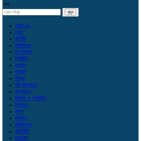
সব
র‌্যাব-১৪
খেলা
জাতীয়
জামালপুর
টপ নিউজ
নির্বাচিত
প্রধান
প্রবাস
ফিচার
বই আলোচনা
বাংলাদেশ
বিজ্ঞান ও প্রযুক্তি
বিনোদন
বিশ্ব
মতামত
মুক্তিযুদ্ধ
রাজনীতি
শুভেচ্ছা