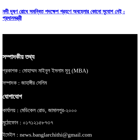
নদী দূষণ রোধে সমন্বিত পদক্ষেপ গ্রহণে অবহেলার কোনো সুযোগ নেই :
প্রধানমন্ত্রী
সম্পাদকীয় তথ্য
প্রকাশক : মোহাম্মদ মাইনুল ইসলাম মুনু (MBA)
সম্পাদক : জাহাঙ্গীর সেলিম
যোগাযোগ
কার্যালয় : মেডিকেল রোড, জামালপুর-২০০০
মুঠোফোন : ০১৭১২১৫৮৭৩৭
ইমেইল : news.banglarchithi@gmail.com