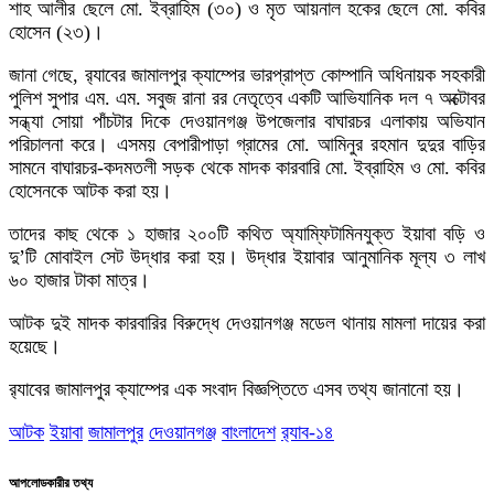
শাহ আলীর ছেলে মো. ইব্রাহিম (৩০) ও মৃত আয়নাল হকের ছেলে মো. কবির
হোসেন (২৩)।
জানা গেছে, র‌্যাবের জামালপুর ক্যাম্পের ভারপ্রাপ্ত কোম্পানি অধিনায়ক সহকারী
পুলিশ সুপার এম. এম. সবুজ রানা রর নেতৃত্বে একটি আভিযানিক দল ৭ অক্টোবর
সন্ধ্যা সোয়া পাঁচটার দিকে দেওয়ানগঞ্জ উপজেলার বাঘারচর এলাকায় অভিযান
পরিচালনা করে। এসময় বেপারীপাড়া গ্রামের মো. আমিনুর রহমান দুদুর বাড়ির
সামনে বাঘারচর-কদমতলী সড়ক থেকে মাদক কারবারি মো. ইব্রাহিম ও মো. কবির
হোসেনকে আটক করা হয়।
তাদের কাছ থেকে ১ হাজার ২০০টি কথিত অ্যাম্ফিটামিনযুক্ত ইয়াবা বড়ি ও
দু’টি মোবাইল সেট উদ্ধার করা হয়। উদ্ধার ইয়াবার আনুমানিক মূল্য ৩ লাখ
৬০ হাজার টাকা মাত্র।
আটক দুই মাদক কারবারির বিরুদ্ধে দেওয়ানগঞ্জ মডেল থানায় মামলা দায়ের করা
হয়েছে।
র‌্যাবের জামালপুর ক্যাম্পের এক সংবাদ বিজ্ঞপ্তিতে এসব তথ্য জানানো হয়।
আটক
ইয়াবা
জামালপুর
দেওয়ানগঞ্জ
বাংলাদেশ
র‌্যাব-১৪
আপলোডকারীর তথ্য