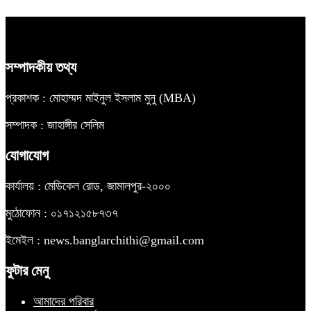
সম্পাদকীয় তথ্য
প্রকাশক : মোহাম্মদ মাইনুল ইসলাম মুনু (MBA)
সম্পাদক : জাহাঙ্গীর সেলিম
যোগাযোগ
কার্যালয় : মেডিকেল রোড, জামালপুর-২০০০
মুঠোফোন : ০১৭১২১৫৮৭৩৭
ইমেইল : news.banglarchithi@gmail.com
ফুটার মেনু
আমাদের পরিবার