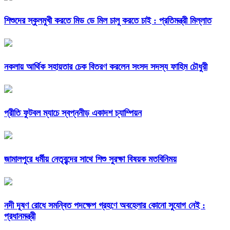
শিশুদের স্কুলমুখী করতে মিড ডে মিল চালু করতে চাই : প্রতিমন্ত্রী মিল্লাত
নকলায় আর্থিক সহায়তার চেক বিতরণ করলেন সংসদ সদস্য ফাহিম চৌধুরী
প্রীতি ফুটবল ম্যাচে স্বপ্ননীড় একাদশ চ্যাম্পিয়ন
জামালপুরে ধর্মীয় নেতৃবৃন্দের সাথে শিশু সুরক্ষা বিষয়ক মতবিনিময়
নদী দূষণ রোধে সমন্বিত পদক্ষেপ গ্রহণে অবহেলার কোনো সুযোগ নেই :
প্রধানমন্ত্রী