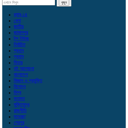
র‌্যাব-১৪
খেলা
জাতীয়
জামালপুর
টপ নিউজ
নির্বাচিত
প্রধান
প্রবাস
ফিচার
বই আলোচনা
বাংলাদেশ
বিজ্ঞান ও প্রযুক্তি
বিনোদন
বিশ্ব
মতামত
মুক্তিযুদ্ধ
রাজনীতি
শুভেচ্ছা
শেরপুর