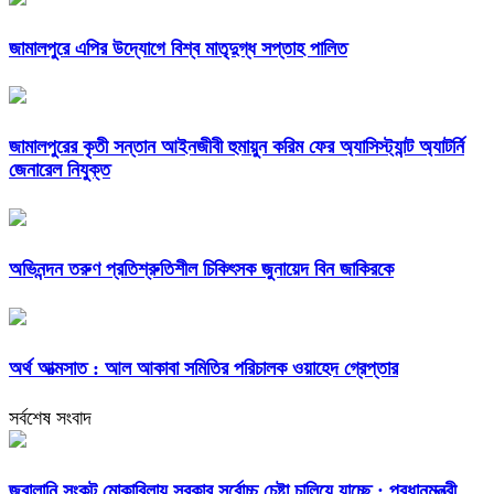
জামালপুরে এপির উদ্যোগে বিশ্ব মাতৃদুগ্ধ সপ্তাহ পালিত
জামালপুরের কৃতী সন্তান আইনজীবী হুমায়ুন করিম ফের অ্যাসিস্ট্যান্ট অ্যাটর্নি
জেনারেল নিযুক্ত
অভিনন্দন তরুণ প্রতিশ্রুতিশীল চিকিৎসক জুনায়েদ বিন জাকিরকে
অর্থ আত্মসাত : আল আকাবা সমিতির পরিচালক ওয়াহেদ গ্রেপ্তার
সর্বশেষ সংবাদ
জ্বালানি সংকট মোকাবিলায় সরকার সর্বোচ্চ চেষ্টা চালিয়ে যাচ্ছে : প্রধানমন্ত্রী