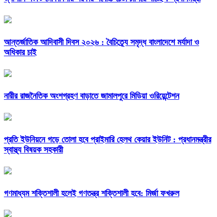
আন্তর্জাতিক আদিবাসী দিবস ২০২৬ : বৈচিত্র্যে সমৃদ্ধ বাংলাদেশে মর্যাদা ও
অধিকার চাই
নারীর রাজনৈতিক অংশগ্রহণ বাড়াতে জামালপুরে মিডিয়া ওরিয়েন্টেশন
প্রতি ইউনিয়নে গড়ে তোলা হবে প্রাইমারি হেলথ কেয়ার ইউনিট : প্রধানমন্ত্রীর
স্বাস্থ্য বিষয়ক সহকারী
গণমাধ্যম শক্তিশালী হলেই গণতন্ত্র শক্তিশালী হবে: মির্জা ফখরুল