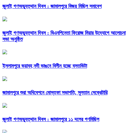
জুলাই গণঅভ্যুত্থান দিবস : জামালপুরে বিজয় মিছিল সমাবেশ
জুলাই গণঅভ্যুত্থান দিবস : বিএনপিনেতা ফিরোজ মিয়ার উদ্যোগে আলোচনা
সভা অনুষ্ঠিত
ইসলামপুরে ভয়াবহ নদী ভাঙনে বিলীন হচ্ছে বসতভিটা
জামালপুরে শুরা অধিবেশনে মোস্তফা সভাপতি, সুলতান সেক্রেটারি
জুলাই গণঅভ্যুত্থান দিবস : জামালপুরে ১১ দলের গণমিছিল