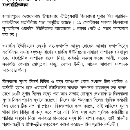
বাংলারচিঠিডটকম
জামালপুরের দেওয়ানগঞ্জ উপজেলায় ঐতিহ্যবাহী জিলবাংলা সুগার মিল শ্রমিক-
কর্মচারীদের মতবিনিময় সভা অনুষ্টিত হয়েছে। ১৯ সেপ্টেম্বর সকালে জিলবাংলা
সুগারমিলস ওয়ার্কাস ইউনিয়নের আয়োজনে ১ নম্বর গেটে এ সভার আয়োজন
করা হয়।
ওয়ার্কাস ইউনিয়নের জ্যেষ্ঠ সহ-সভাপতি আবুল হোসেন আকার সভাপতিত্বে
মতবিনিময় সভায় বক্তব্য রাখেন ওয়ার্কাস ইউনিয়নের সাধারণ সম্পাদক রায়হানুল
হক, সাংগঠনিক সম্পাদক রাসেদ মিয়া, কার্যকরী সদস্য জবেদ আলী, সাবেক
সভাপতি গোলাম মোস্তফা সাজু, বেলাল উদ্দীন, সাবেক সাধারণ সম্পাদক
আনোয়ার খাঁন।
জিলবাংলা সুগার মিলর্স বিক্রি ও বন্ধ আশঙ্কা গুজব সংবাদে মিল শ্রমিক ও
কর্মচারী হতাশ হলে ওয়াকার্স ইউনিয়নের সাধারন সম্পাদক রায়হানুল হক বলেন,
দেশে ১৬টি সুগার মিলের মধ্যে গত আখ মাড়াই মৌসুমে দেওয়ানগঞ্জ জিলবাংলা
সুগার মিলস প্রথম স্থানে রয়েছে। মিলের মান উন্নয়নে মিলের শ্রমিক কর্মচারী
বিল বেতন ঠিক মত না পেয়েও নিরলসভাবে কাজ করছে, তাই এমিলের সুনাম
থাকা মিল বিক্রি বা বন্ধ হতে পারে না। মিল বন্ধ হলে শ্রমিক কর্মচারীদের
পরিবার সন্তান নিয়ে অনাহারে মানবেতর মধ্য দিন যাপন করবে, তাই মাননীয়
প্রধানমন্ত্রী ও শিল্পমন্ত্রীর হস্তক্ষেপ কামনা করেছেন মিল শ্রমিক কর্মচারী।