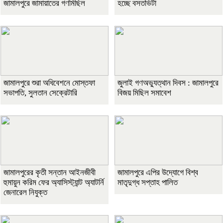
জামালপুরে জামায়াতের গণমিছিল
হচ্ছে বসতভিটা
জামালপুরে শুরা অধিবেশনে মোস্তফা
জুলাই গণঅভ্যুত্থান দিবস : জামালপুরে
সভাপতি, সুলতান সেক্রেটারি
বিজয় মিছিল সমাবেশ
জামালপুরের কৃতী সন্তান আইনজীবী
জামালপুরে এপির উদ্যোগে বিশ্ব
হুমায়ুন করিম ফের অ্যাসিস্ট্যান্ট অ্যাটর্নি
মাতৃদুগ্ধ সপ্তাহ পালিত
জেনারেল নিযুক্ত