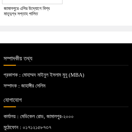
জামালপুরে এপির উদ্যোগে বিশ্ব
মাতৃদুগ্ধ সপ্তাহ পালিত
সম্পাদকীয় তথ্য
প্রকাশক : মোহাম্মদ মাইনুল ইসলাম মুনু (MBA)
সম্পাদক : জাহাঙ্গীর সেলিম
যোগাযোগ
কার্যালয় : মেডিকেল রোড, জামালপুর-২০০০
মুঠোফোন : ০১৭১২১৫৮৭৩৭