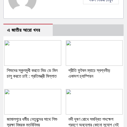
সকল নিউজ দেখুন
এ জাতীয় আরো খবর
শিশুদের স্কুলমুখী করতে মিড ডে মিল
প্রীতি ফুটবল ম্যাচে স্বপ্ননীড়
চালু করতে চাই : প্রতিমন্ত্রী মিল্লাত
একাদশ চ্যাম্পিয়ন
জামালপুরে ধর্মীয় নেতৃবৃন্দের সাথে শিশু
নদী দূষণ রোধে সমন্বিত পদক্ষেপ
সুরক্ষা বিষয়ক মতবিনিময়
গ্রহণে অবহেলার কোনো সুযোগ নেই