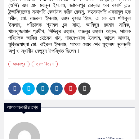
(ওসি) এম এম ময়নুল ইসলাম, জামালপুর চেম্বার অব কমার্স এন্ড
ইন্ডাস্ট্রিজের সভাপতি রেজাউল করিম রেজনু, সহসভাপতি একরামুল হক
নবীন, মো. নজরুল ইসলাম, রঞ্জন কুমার হিংস, এ কে এম শফিকুল
ইসলাম, পরিচালক শ্যামল চন্দ সাহা, আনিছুর রহমান মানিক,
খালেকুজ্জামান প্রদীপ, সিদ্দিকুর রহমান, ফজলুর রহমান আকন্দ, সাবেক
পরিচালক জাকির হোসেন খান, শাহনেওয়াজ ইসলাম, আব্দুল আজাদ,
মুক্তিযোদ্ধা মো. খাইরুল ইসলাম, সাবেক মেয়র শেখ মুহাম্মদ নুরুন্নবী
অপু ও স্থানীয় নেতৃবৃন্দ উপস্থিত ছিলেন।
জামালপুর
ত্রাণ বিতরণ
আপলোডকারীর তথ্য