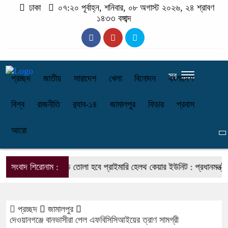
ঢাকা
০৭:২০ পূর্বাহ্ন, শনিবার, ০৮ অগাস্ট ২০২৬, ২৪ শ্রাবণ
১৪৩৩ বঙ্গাব্দ
সব
প্রচ্ছদ
জাতীয়
সারাদেশ
খেলা
বিনোদন
বাংলাদেশ
বিশ্ব
রাজনীতি
র‌্যাব-১৪
জামালপুর
ফিচার
প্রবাস
আরো
প্রতি ইউনিয়নে গড়ে তোলা হবে প্রাইমারি হেলথ কেয়ার ইউনিট : প্রধানমন্ত্রীর স্ব
সংবাদ শিরোনাম :
প্রচ্ছদ
জামালপুর
দেওয়ানগঞ্জে বানভাসীরা পেল এফবিসিসিআইয়ের ত্রাণ সামগ্রী