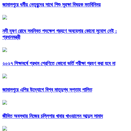
জামালপুরে ধর্মীয় নেতৃবৃন্দের সাথে শিশু সুরক্ষা বিষয়ক মতবিনিময়
নদী দূষণ রোধে সমন্বিত পদক্ষেপ গ্রহণে অবহেলার কোনো সুযোগ নেই :
প্রধানমন্ত্রী
২০২৭ শিক্ষাবর্ষে প্রথম শ্রেণিতে কোনো ভর্তি পরীক্ষা গ্রহণ করা হবে না
জামালপুরে এপির উদ্যোগে বিশ্ব মাতৃদুগ্ধ সপ্তাহ পালিত
জীবিত অবস্থায় নিজের চল্লিশার খাবার খাওয়ালেন আব্দুস সামাদ