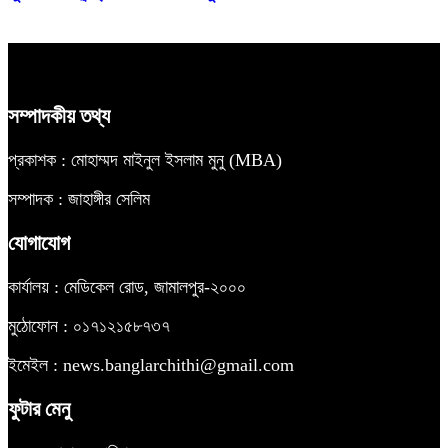
সম্পাদকীয় তথ্য
প্রকাশক : মোহাম্মদ মাইনুল ইসলাম মুনু (MBA)
সম্পাদক : জাহাঙ্গীর সেলিম
যোগাযোগ
কার্যালয় : মেডিকেল রোড, জামালপুর-২০০০
মুঠোফোন : ০১৭১২১৫৮৭৩৭
ইমেইল : news.banglarchithi@gmail.com
ফুটার মেনু