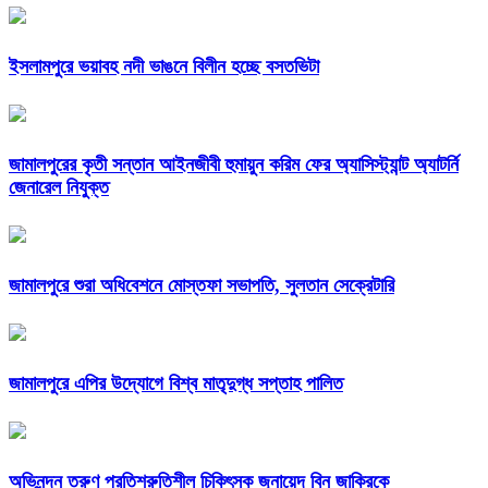
ইসলামপুরে ভয়াবহ নদী ভাঙনে বিলীন হচ্ছে বসতভিটা
জামালপুরের কৃতী সন্তান আইনজীবী হুমায়ুন করিম ফের অ্যাসিস্ট্যান্ট অ্যাটর্নি
জেনারেল নিযুক্ত
জামালপুরে শুরা অধিবেশনে মোস্তফা সভাপতি, সুলতান সেক্রেটারি
জামালপুরে এপির উদ্যোগে বিশ্ব মাতৃদুগ্ধ সপ্তাহ পালিত
অভিনন্দন তরুণ প্রতিশ্রুতিশীল চিকিৎসক জুনায়েদ বিন জাকিরকে