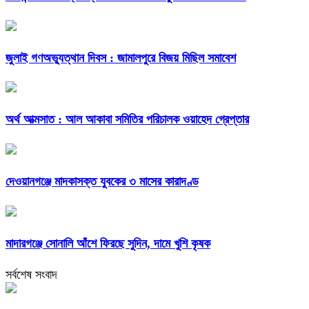
জুলাই গণঅভ্যুত্থান দিবস : জামালপুরে বিজয় মিছিল সমাবেশ
অর্থ আত্মসাত : আল আকাবা সমিতির পরিচালক ওয়াহেদ গ্রেপ্তার
দেওয়ানগঞ্জে মাদকাসক্ত যুবকের ৩ মাসের কারাদণ্ড
মাদারগঞ্জে সোনালি আঁশে ফিরছে সুদিন, দামে খুশি কৃষক
সর্বশেষ সংবাদ