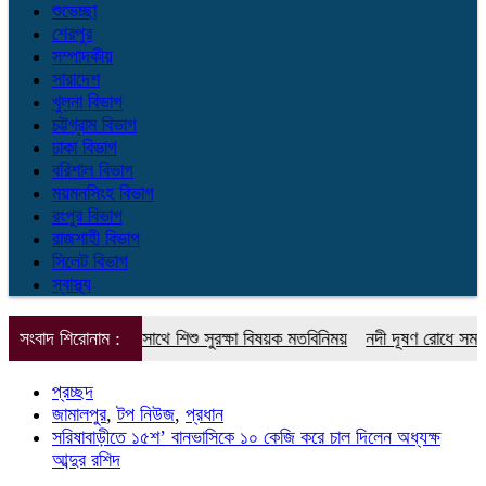
শুভেচ্ছা
শেরপুর
সম্পাদকীয়
সারাদেশ
খুলনা বিভাগ
চট্টগ্রাম বিভাগ
ঢাকা বিভাগ
বরিশাল বিভাগ
ময়মনসিংহ বিভাগ
রংপুর বিভাগ
রাজশাহী বিভাগ
সিলেট বিভাগ
স্বাস্থ্য
্মীয় নেতৃবৃন্দের সাথে শিশু সুরক্ষা বিষয়ক মতবিনিময়
সংবাদ শিরোনাম :
নদী দূষণ রোধে সমন্বিত পদক্ষ
প্রচ্ছদ
জামালপুর
,
টপ নিউজ
,
প্রধান
সরিষাবাড়ীতে ১৫শ’ বানভাসিকে ১০ কেজি করে চাল দিলেন অধ্যক্ষ
আব্দুর রশিদ