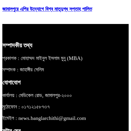
জামালপুরে এপির উদ্যোগে বিশ্ব মাতৃদুগ্ধ সপ্তাহ পালিত
সম্পাদকীয় তথ্য
প্রকাশক : মোহাম্মদ মাইনুল ইসলাম মুনু (MBA)
সম্পাদক : জাহাঙ্গীর সেলিম
যোগাযোগ
কার্যালয় : মেডিকেল রোড, জামালপুর-২০০০
মুঠোফোন : ০১৭১২১৫৮৭৩৭
ইমেইল : news.banglarchithi@gmail.com