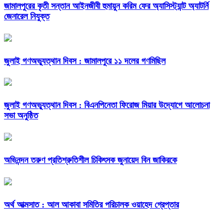
জামালপুরের কৃতী সন্তান আইনজীবী হুমায়ুন করিম ফের অ্যাসিস্ট্যান্ট অ্যাটর্নি
জেনারেল নিযুক্ত
জুলাই গণঅভ্যুত্থান দিবস : জামালপুরে ১১ দলের গণমিছিল
জুলাই গণঅভ্যুত্থান দিবস : বিএনপিনেতা ফিরোজ মিয়ার উদ্যোগে আলোচনা
সভা অনুষ্ঠিত
অভিনন্দন তরুণ প্রতিশ্রুতিশীল চিকিৎসক জুনায়েদ বিন জাকিরকে
অর্থ আত্মসাত : আল আকাবা সমিতির পরিচালক ওয়াহেদ গ্রেপ্তার