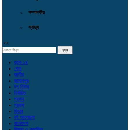
সম্পাদকীয়
স্বাস্থ্য
সব
র‌্যাব-১৪
খেলা
জাতীয়
জামালপুর
টপ নিউজ
নির্বাচিত
প্রধান
প্রবাস
ফিচার
বই আলোচনা
বাংলাদেশ
বিজ্ঞান ও প্রযুক্তি