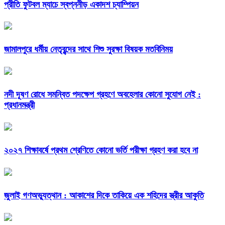
প্রীতি ফুটবল ম্যাচে স্বপ্ননীড় একাদশ চ্যাম্পিয়ন
জামালপুরে ধর্মীয় নেতৃবৃন্দের সাথে শিশু সুরক্ষা বিষয়ক মতবিনিময়
নদী দূষণ রোধে সমন্বিত পদক্ষেপ গ্রহণে অবহেলার কোনো সুযোগ নেই :
প্রধানমন্ত্রী
২০২৭ শিক্ষাবর্ষে প্রথম শ্রেণিতে কোনো ভর্তি পরীক্ষা গ্রহণ করা হবে না
জুলাই গণঅভ্যুত্থান : আকাশের দিকে তাকিয়ে এক শহিদের স্ত্রীর আকুতি