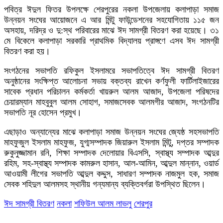
পবিত্র ঈদুল ফিতর উপলক্ষে শেরপুরের নকলা উপজেলায় কলাপাড়া সমাজ
উন্নয়ন সংঘের আয়োজনে এ আর মিন্টু ফাউন্ডেশনের সহযোগিতায় ১১৫ জন
অসহায়, দরিদ্র ও দু:স্থ পরিবারের মাঝে ঈদ সামগ্রী বিতরণ করা হয়েছে। ৩১
মে বিকেলে কলাপাড়া সরকারি প্রাথমিক বিদ্যালয় প্রাঙ্গণে এসব ঈদ সামগ্রী
বিতরণ করা হয়।
সংগঠনের সভাপতি রফিকুল ইসলামরে সভাপতিত্বে ঈদ সামগ্রী বিতরণ
অনুষ্ঠানের সংক্ষিপ্ত আলোচনা সভায় বক্তব্য রাখেন কর্ণফুলী ফার্টিলাইজারের
সাবেক প্রধান পরিচালন কর্মকর্তা খায়রুল আলম আজাদ, উপজেলা পরিষদের
চেয়ারম্যান মাহবুবুল আলম সোহাগ, সমাজসেবক আলমগীর আজাদ, সংগঠনটির
সভাপতি নূর হোসেন প্রমুখ।
এছাড়াও অন্যান্যের মাঝে কলাপাড়া সমাজ উন্নয়ন সংঘের জ্যেষ্ঠ সহসভাপতি
মাহফুজুল ইসলাম মাহফুজ, যুগ্মসম্পাদক জিয়ারুল ইসলাম মিন্টু, দপ্তর সম্পাদক
রুকুনুজ্জামান রনি, শিক্ষা সম্পাদক দেলোয়ার বিএসসি, স্বাস্থ্য সম্পাদক আব্দুর
রহিম, সহ-স্বাস্থ্য সম্পাদক কামরুল হাসান, আল-আমিন, আব্দুল মান্নান, ওয়ার্ড
আওয়ামী লীগের সভাপতি আব্দুল কদ্দুস, সাধারণ সম্পাদক নাজমুল হক, সমাজ
সেবক শহিদুল আলমসহ স্থানীয় গন্যমান্য ব্যক্তিবর্গরা উপস্থিত ছিলেন।
ঈদ সামগ্রী বিতরণ
নকলা
শফিউল আলম লাভলু
শেরপুর