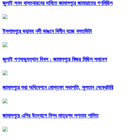
জুলাই সনদ বাস্তবায়নের দাবিতে জামালপুরে জামায়াতের গণমিছিল
ইসলামপুরে ভয়াবহ নদী ভাঙনে বিলীন হচ্ছে বসতভিটা
জুলাই গণঅভ্যুত্থান দিবস : জামালপুরে বিজয় মিছিল সমাবেশ
জামালপুরে শুরা অধিবেশনে মোস্তফা সভাপতি, সুলতান সেক্রেটারি
জামালপুরে এপির উদ্যোগে বিশ্ব মাতৃদুগ্ধ সপ্তাহ পালিত