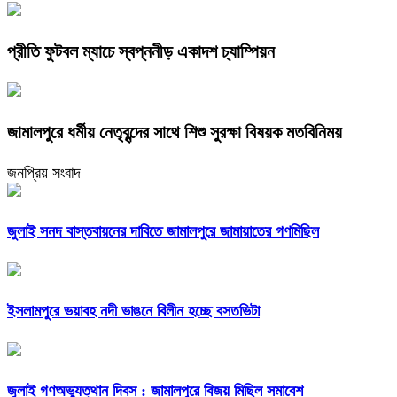
প্রীতি ফুটবল ম্যাচে স্বপ্ননীড় একাদশ চ্যাম্পিয়ন
জামালপুরে ধর্মীয় নেতৃবৃন্দের সাথে শিশু সুরক্ষা বিষয়ক মতবিনিময়
জনপ্রিয় সংবাদ
জুলাই সনদ বাস্তবায়নের দাবিতে জামালপুরে জামায়াতের গণমিছিল
ইসলামপুরে ভয়াবহ নদী ভাঙনে বিলীন হচ্ছে বসতভিটা
জুলাই গণঅভ্যুত্থান দিবস : জামালপুরে বিজয় মিছিল সমাবেশ