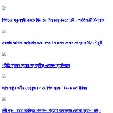
শিশুদের স্কুলমুখী করতে মিড ডে মিল চালু করতে চাই : প্রতিমন্ত্রী মিল্লাত
নকলায় আর্থিক সহায়তার চেক বিতরণ করলেন সংসদ সদস্য ফাহিম চৌধুরী
প্রীতি ফুটবল ম্যাচে স্বপ্ননীড় একাদশ চ্যাম্পিয়ন
জামালপুরে ধর্মীয় নেতৃবৃন্দের সাথে শিশু সুরক্ষা বিষয়ক মতবিনিময়
নদী দূষণ রোধে সমন্বিত পদক্ষেপ গ্রহণে অবহেলার কোনো সুযোগ নেই :