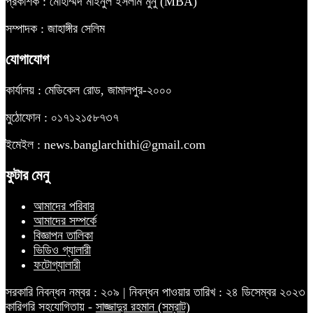
প্রকাশক : মোহাম্মদ মাইনুল ইসলাম মুনু (MBA)
সম্পাদক : জাহাঙ্গীর সেলিম
যোগাযোগ
কার্যালয় : মেডিকেল রোড, জামালপুর-২০০০
মুঠোফোন : ০১৭১২১৫৮৭৩৭
ইমেইল : news.banglarchithi@gmail.com
ফুটার মেনু
আমাদের পরিবার
আমাদের সম্পর্কে
বিজ্ঞাপন তালিকা
ভিডিও গ্যালারী
ফটোগ্যালারী
সরকারি নিবন্ধন নম্বর : ২০৯ | নিবন্ধন পাওয়ার তারিখ : ২৪ ডিসেম্বর ২০২৩
কারিগরি সহযোগিতায় -
সাজ্জাদুর রহমান (সম্রাট)