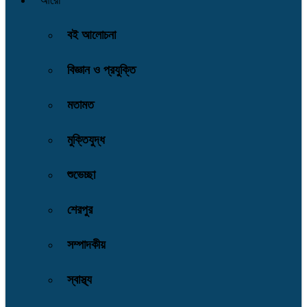
আরো
বই আলোচনা
বিজ্ঞান ও প্রযুক্তি
মতামত
মুক্তিযুদ্ধ
শুভেচ্ছা
শেরপুর
সম্পাদকীয়
স্বাস্থ্য