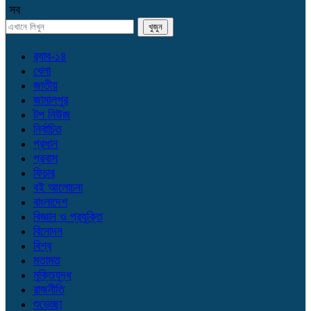
সব
র‌্যাব-১৪
খেলা
জাতীয়
জামালপুর
টপ নিউজ
নির্বাচিত
প্রধান
প্রবাস
ফিচার
বই আলোচনা
বাংলাদেশ
বিজ্ঞান ও প্রযুক্তি
বিনোদন
বিশ্ব
মতামত
মুক্তিযুদ্ধ
রাজনীতি
শুভেচ্ছা