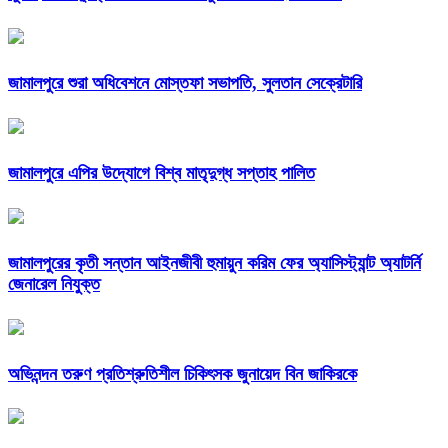
জামালপুরে শুরা অধিবেশনে মোস্তফা সভাপতি, সুলতান সেক্রেটারি
জামালপুরে এপির উদ্যোগে বিশ্ব মাতৃদুগ্ধ সপ্তাহ পালিত
জামালপুরের কৃতী সন্তান আইনজীবী হুমায়ুন করিম ফের অ্যাসিস্ট্যান্ট অ্যাটর্নি
জেনারেল নিযুক্ত
অভিনন্দন তরুণ প্রতিশ্রুতিশীল চিকিৎসক জুনায়েদ বিন জাকিরকে