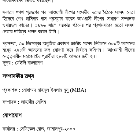
সাংবাদিকদের নিশ্চিত করেছেন।
সকালে শপথ গ্রহণের পর আওয়ামী লীগের সংসদীয় দলের বৈঠকে সংসদ নেতা
হিসেবে শেখ হাসিনার নাম প্রস্তাব করেন আওয়ামী লীগের সাধারণ সম্পাদক
ওবায়দুল কাদের। ১৯৯৬ সালে সরকার গঠনের পর প্রথমবারের মতো সংসদ
নেতার দায়িত্ব পালন করেন তিনি।
প্রসঙ্গত, ৩০ ডিসেম্বর অনুষ্ঠিত একাদশ জাতীয় সংসদ নির্বাচনে ৩০০টি আসনের
মধ্যে ২৯৮টি আসনের ফল ঘোষণা করে নির্বাচন কমিশন। আওয়ামী লীগের
নেতৃত্বাধীন মহাজোটের প্রার্থীরা ২৮৮টি আসনে জয়ী হন।
সূত্র : ডেইলি বাংলাদেশ
সম্পাদকীয় তথ্য
প্রকাশক : মোহাম্মদ মাইনুল ইসলাম মুনু (MBA)
সম্পাদক : জাহাঙ্গীর সেলিম
যোগাযোগ
কার্যালয় : মেডিকেল রোড, জামালপুর-২০০০