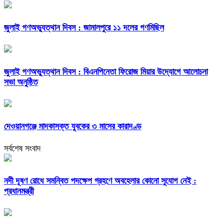
জুলাই গণঅভ্যুত্থান দিবস : জামালপুরে ১১ দলের গণমিছিল
জুলাই গণঅভ্যুত্থান দিবস : বিএনপিনেতা ফিরোজ মিয়ার উদ্যোগে আলোচনা
সভা অনুষ্ঠিত
দেওয়ানগঞ্জে মাদকাসক্ত যুবকের ৩ মাসের কারাদণ্ড
সর্বশেষ সংবাদ
নদী দূষণ রোধে সমন্বিত পদক্ষেপ গ্রহণে অবহেলার কোনো সুযোগ নেই :
প্রধানমন্ত্রী