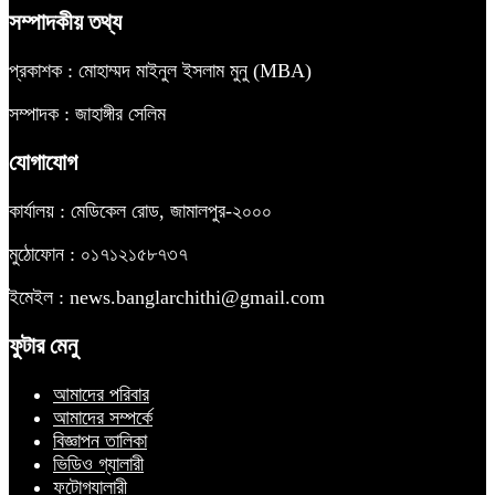
সম্পাদকীয় তথ্য
প্রকাশক : মোহাম্মদ মাইনুল ইসলাম মুনু (MBA)
সম্পাদক : জাহাঙ্গীর সেলিম
যোগাযোগ
কার্যালয় : মেডিকেল রোড, জামালপুর-২০০০
মুঠোফোন : ০১৭১২১৫৮৭৩৭
ইমেইল : news.banglarchithi@gmail.com
ফুটার মেনু
আমাদের পরিবার
আমাদের সম্পর্কে
বিজ্ঞাপন তালিকা
ভিডিও গ্যালারী
ফটোগ্যালারী