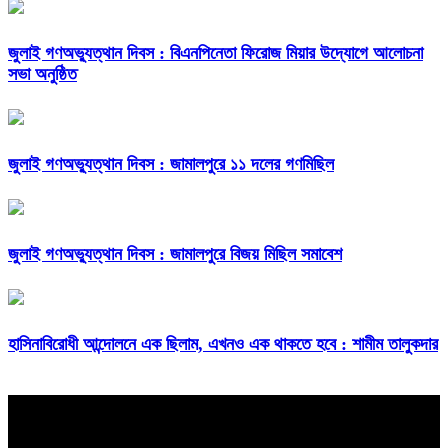
জুলাই গণঅভ্যুত্থান দিবস : বিএনপিনেতা ফিরোজ মিয়ার উদ্যোগে আলোচনা
সভা অনুষ্ঠিত
জুলাই গণঅভ্যুত্থান দিবস : জামালপুরে ১১ দলের গণমিছিল
জুলাই গণঅভ্যুত্থান দিবস : জামালপুরে বিজয় মিছিল সমাবেশ
হাসিনাবিরোধী আন্দোলনে এক ছিলাম, এখনও এক থাকতে হবে : শামীম তালুকদার