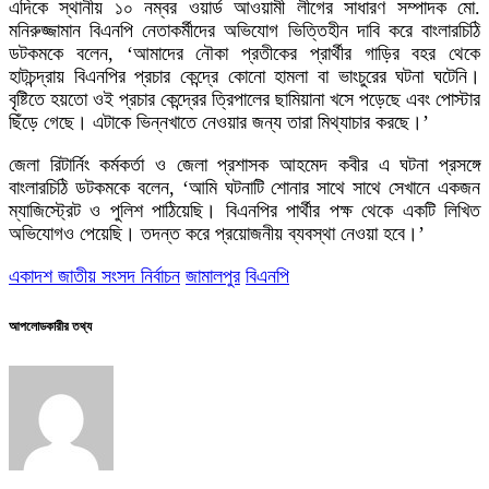
এদিকে স্থানীয় ১০ নম্বর ওয়ার্ড আওয়ামী লীগের সাধারণ সম্পাদক মো.
মনিরুজ্জামান বিএনপি নেতাকর্মীদের অভিযোগ ভিত্তিহীন দাবি করে বাংলারচিঠি
ডটকমকে বলেন, ‘আমাদের নৌকা প্রতীকের প্রার্থীর গাড়ির বহর থেকে
হাটচন্দ্রায় বিএনপির প্রচার কেন্দ্রে কোনো হামলা বা ভাংচুরের ঘটনা ঘটেনি।
বৃষ্টিতে হয়তো ওই প্রচার কেন্দ্রের ত্রিপালের ছামিয়ানা খসে পড়েছে এবং পোস্টার
ছিঁড়ে গেছে। এটাকে ভিন্নখাতে নেওয়ার জন্য তারা মিথ্যাচার করছে।’
জেলা রিটার্নিং কর্মকর্তা ও জেলা প্রশাসক আহমেদ কবীর এ ঘটনা প্রসঙ্গে
বাংলারচিঠি ডটকমকে বলেন, ‘আমি ঘটনাটি শোনার সাথে সাথে সেখানে একজন
ম্যাজিস্ট্রেট ও পুলিশ পাঠিয়েছি। বিএনপির পার্থীর পক্ষ থেকে একটি লিখিত
অভিযোগও পেয়েছি। তদন্ত করে প্রয়োজনীয় ব্যবস্থা নেওয়া হবে।’
একাদশ জাতীয় সংসদ নির্বাচন
জামালপুর
বিএনপি
আপলোডকারীর তথ্য