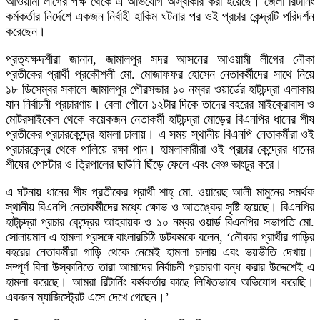
আওয়ামী লীগের পক্ষ থেকে এ অভিযোগ অস্বীকার করা হয়েছে। জেলা রিটার্নিং
কর্মকর্তার নির্দেশে একজন নির্বাহী হাকিম ঘটনার পর ওই প্রচার কেন্দ্রটি পরিদর্শন
করেছেন।
প্রত্যক্ষদর্শীরা জানান, জামালপুর সদর আসনের আওয়ামী লীগের নৌকা
প্রতীকের প্রার্থী প্রকৌশলী মো. মোজাফফর হোসেন নেতাকর্মীদের সাথে নিয়ে
১৮ ডিসেম্বর সকালে জামালপুর পৌরসভার ১০ নম্বর ওয়ার্ডের হাটচন্দ্রা এলাকায়
যান নির্বাচনী প্রচারণায়। বেলা পৌনে ১২টার দিকে তাদের বহরের মাইক্রোবাস ও
মোটরসাইকেল থেকে কয়েকজন নেতাকর্মী হাটচন্দ্রা মোড়ের বিএনপির ধানের শীষ
প্রতীকের প্রচারকেন্দ্রে হামলা চালায়। এ সময় স্থানীয় বিএনপি নেতাকর্মীরা ওই
প্রচারকেন্দ্র থেকে পালিয়ে রক্ষা পান। হামলাকারীরা ওই প্রচার কেন্দ্রের ধানের
শীষের পোস্টার ও ত্রিপালের ছাউনি ছিঁড়ে ফেলে এবং বেঞ্চ ভাংচুর করে।
এ ঘটনায় ধানের শীষ প্রতীকের প্রার্থী শাহ্ মো. ওয়ারেছ আলী মামুনের সমর্থক
স্থানীয় বিএনপি নেতাকর্মীদের মধ্যে ক্ষোভ ও আতঙ্কের সৃষ্টি হয়েছে। বিএনপির
হাটচন্দ্রা প্রচার কেন্দ্রের আহবায়ক ও ১০ নম্বর ওয়ার্ড বিএনপির সভাপতি মো.
সোলায়মান এ হামলা প্রসঙ্গে বাংলারচিঠি ডটকমকে বলেন, ‘নৌকার প্রার্থীর গাড়ির
বহরের নেতাকর্মীরা গাড়ি থেকে নেমেই হামলা চালায় এবং ভয়ভীতি দেখায়।
সম্পূর্ণ বিনা উস্কানিতে তারা আমাদের নির্বাচনী প্রচারণা বন্ধ করার উদ্দেশেই এ
হামলা করেছে। আমরা রিটার্নিং কর্মকর্তার কাছে লিখিতভাবে অভিযোগ করেছি।
একজন ম্যাজিস্ট্রেট এসে দেখে গেছেন।’