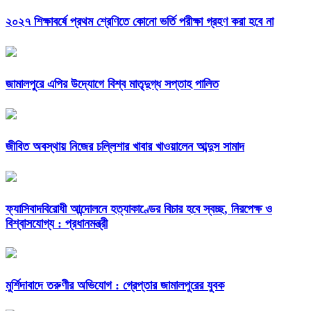
২০২৭ শিক্ষাবর্ষে প্রথম শ্রেণিতে কোনো ভর্তি পরীক্ষা গ্রহণ করা হবে না
জামালপুরে এপির উদ্যোগে বিশ্ব মাতৃদুগ্ধ সপ্তাহ পালিত
জীবিত অবস্থায় নিজের চল্লিশার খাবার খাওয়ালেন আব্দুস সামাদ
ফ্যাসিবাদবিরোধী আন্দোলনে হত্যাকাণ্ডের বিচার হবে স্বচ্ছ, নিরপেক্ষ ও
বিশ্বাসযোগ্য : প্রধানমন্ত্রী
মুর্শিদাবাদে তরুণীর অভিযোগ : গ্রেপ্তার জামালপুরের যুবক