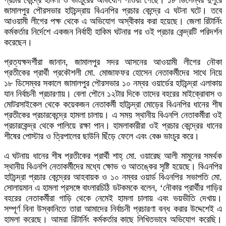
প্রচার কেন্দ্রে হামলা ও ভাংচুরের অভিযোগ পাওয়া গেছে। ১৮ ডিসেম্বর দুপুরে
জামালপুর পৌরসভার হাটচন্দ্রায় বিএনপির প্রচার কেন্দ্রে এ ঘটনা ঘটে। তবে
আওয়ামী লীগের পক্ষ থেকে এ অভিযোগ অস্বীকার করা হয়েছে। জেলা রিটার্নিং
কর্মকর্তার নির্দেশে একজন নির্বাহী হাকিম ঘটনার পর ওই প্রচার কেন্দ্রটি পরিদর্শন
করেছেন।
প্রত্যক্ষদর্শীরা জানান, জামালপুর সদর আসনের আওয়ামী লীগের নৌকা
প্রতীকের প্রার্থী প্রকৌশলী মো. মোজাফফর হোসেন নেতাকর্মীদের সাথে নিয়ে
১৮ ডিসেম্বর সকালে জামালপুর পৌরসভার ১০ নম্বর ওয়ার্ডের হাটচন্দ্রা এলাকায়
যান নির্বাচনী প্রচারণায়। বেলা পৌনে ১২টার দিকে তাদের বহরের মাইক্রোবাস ও
মোটরসাইকেল থেকে কয়েকজন নেতাকর্মী হাটচন্দ্রা মোড়ের বিএনপির ধানের শীষ
প্রতীকের প্রচারকেন্দ্রে হামলা চালায়। এ সময় স্থানীয় বিএনপি নেতাকর্মীরা ওই
প্রচারকেন্দ্র থেকে পালিয়ে রক্ষা পান। হামলাকারীরা ওই প্রচার কেন্দ্রের ধানের
শীষের পোস্টার ও ত্রিপালের ছাউনি ছিঁড়ে ফেলে এবং বেঞ্চ ভাংচুর করে।
এ ঘটনায় ধানের শীষ প্রতীকের প্রার্থী শাহ্ মো. ওয়ারেছ আলী মামুনের সমর্থক
স্থানীয় বিএনপি নেতাকর্মীদের মধ্যে ক্ষোভ ও আতঙ্কের সৃষ্টি হয়েছে। বিএনপির
হাটচন্দ্রা প্রচার কেন্দ্রের আহবায়ক ও ১০ নম্বর ওয়ার্ড বিএনপির সভাপতি মো.
সোলায়মান এ হামলা প্রসঙ্গে বাংলারচিঠি ডটকমকে বলেন, ‘নৌকার প্রার্থীর গাড়ির
বহরের নেতাকর্মীরা গাড়ি থেকে নেমেই হামলা চালায় এবং ভয়ভীতি দেখায়।
সম্পূর্ণ বিনা উস্কানিতে তারা আমাদের নির্বাচনী প্রচারণা বন্ধ করার উদ্দেশেই এ
হামলা করেছে। আমরা রিটার্নিং কর্মকর্তার কাছে লিখিতভাবে অভিযোগ করেছি।