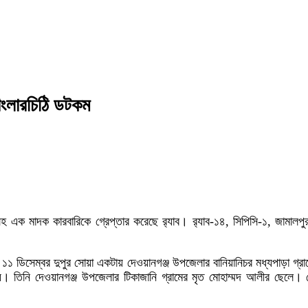
বাংলারচিঠি ডটকম
হ এক মাদক কারবারিকে গ্রেপ্তার করেছে র‌্যাব। র‌্যাব-১৪, সিপিসি-১, জামালপু
তে ১১ ডিসেম্বর দুপুর সোয়া একটায় দেওয়ানগঞ্জ উপজেলার বানিয়ানিচর মধ্যপাড়া গ
 হয়। তিনি দেওয়ানগঞ্জ উপজেলার টিকাজানি গ্রামের মৃত মোহাম্মদ আলীর ছেলে। 