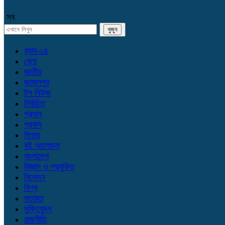
সব
র‌্যাব-১৪
খেলা
জাতীয়
জামালপুর
টপ নিউজ
নির্বাচিত
প্রধান
প্রবাস
ফিচার
বই আলোচনা
বাংলাদেশ
বিজ্ঞান ও প্রযুক্তি
বিনোদন
বিশ্ব
মতামত
মুক্তিযুদ্ধ
রাজনীতি