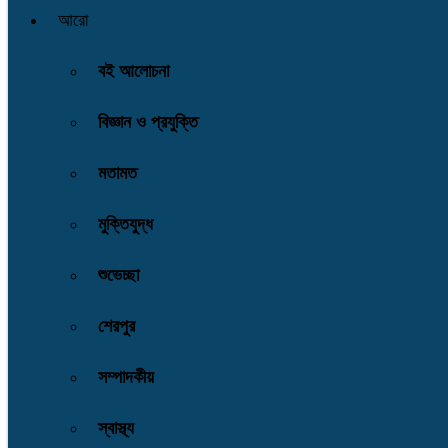
আরো
বই আলোচনা
বিজ্ঞান ও প্রযুক্তি
মতামত
মুক্তিযুদ্ধ
শুভেচ্ছা
শেরপুর
সম্পাদকীয়
স্বাস্থ্য