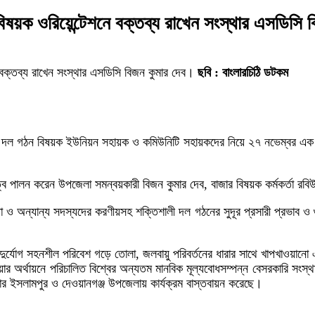
ষয়ক ওরিয়েন্টেশনে বক্তব্য রাখেন সংস্থার এসডিসি ব
বক্তব্য রাখেন সংস্থার এসডিসি বিজন কুমার দেব।
ছবি : বাংলারচিঠি ডটকম
 দল গঠন বিষয়ক ইউনিয়ন সহায়ক ও কমিউনিটি সহায়কদের নিয়ে ২৭ নভেম্বর এক ওর
দায়িত্ব পালন করেন উপজেলা সমন্বয়কারী বিজন কুমার দেব, বাজার বিষয়ক কর্মকর্ত
েতা ও অন্যান্য সদস্যদের করণীয়সহ শক্তিশালী দল গঠনের সুদূর প্রসারী প্রভাব ও
 দুর্যোগ সহনশীল পরিবেশ গড়ে তোলা, জলবায়ু পরিবর্তনের ধারার সাথে খাপখাওয়ানো এ
য়ার অর্থায়নে পরিচালিত বিশ্বের অন্যতম মানবিক মূল্যবোধসম্পন্ন বেসরকারি সংস্থা
র ইসলামপুর ও দেওয়ানগঞ্জ উপজেলায় কার্যক্রম বাস্তবায়ন করেছে।