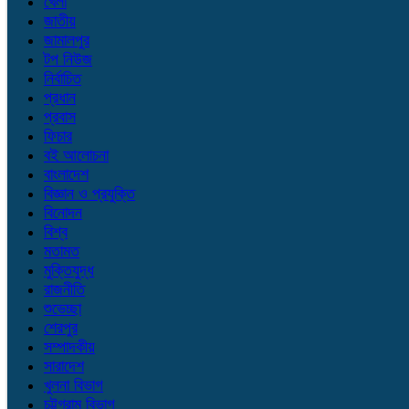
খেলা
জাতীয়
জামালপুর
টপ নিউজ
নির্বাচিত
প্রধান
প্রবাস
ফিচার
বই আলোচনা
বাংলাদেশ
বিজ্ঞান ও প্রযুক্তি
বিনোদন
বিশ্ব
মতামত
মুক্তিযুদ্ধ
রাজনীতি
শুভেচ্ছা
শেরপুর
সম্পাদকীয়
সারাদেশ
খুলনা বিভাগ
চট্টগ্রাম বিভাগ