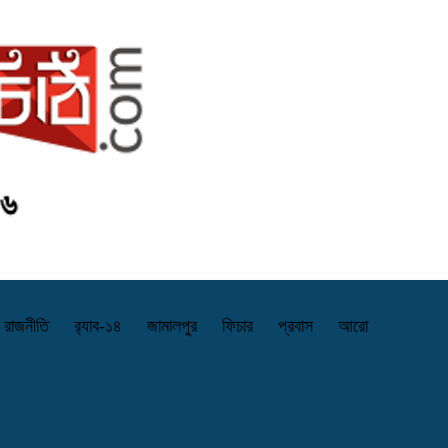
রাজনীতি
র‌্যাব-১৪
জামালপুর
ফিচার
প্রবাস
আরো