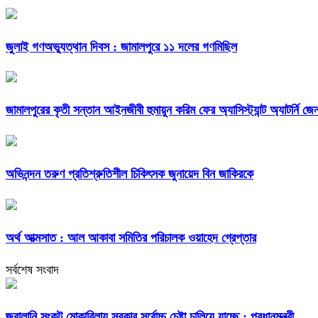
জুলাই গণঅভ্যুত্থান দিবস : জামালপুরে ১১ দলের গণমিছিল
জামালপুরের কৃতী সন্তান আইনজীবী হুমায়ুন করিম ফের অ্যাসিস্ট্যান্ট অ্যাটর্নি জে
অভিনন্দন তরুণ প্রতিশ্রুতিশীল চিকিৎসক জুনায়েদ বিন জাকিরকে
অর্থ আত্মসাত : আল আকাবা সমিতির পরিচালক ওয়াহেদ গ্রেপ্তার
সর্বশেষ সংবাদ
জ্বালানি সংকট মোকাবিলায় সরকার সর্বোচ্চ চেষ্টা চালিয়ে যাচ্ছে : প্রধানমন্ত্রী