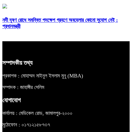
নদী দূষণ রোধে সমন্বিত পদক্ষেপ গ্রহণে অবহেলার কোনো সুযোগ নেই :
প্রধানমন্ত্রী
সম্পাদকীয় তথ্য
প্রকাশক : মোহাম্মদ মাইনুল ইসলাম মুনু (MBA)
সম্পাদক : জাহাঙ্গীর সেলিম
যোগাযোগ
কার্যালয় : মেডিকেল রোড, জামালপুর-২০০০
মুঠোফোন : ০১৭১২১৫৮৭৩৭