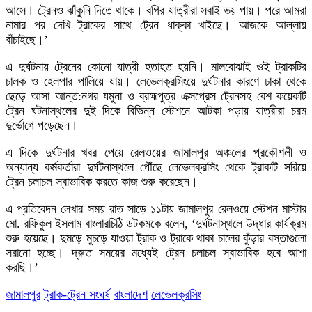
আসে। ট্রেনও ঝাঁকুনি দিতে থাকে। বগির যাত্রীরা সবাই ভয় পায়। পরে আমরা
নামার পর দেখি ট্রাকের সাথে ট্রেন ধাক্কা খাইছে। আজকে আল্লায়
বাঁচাইছে।’
এ দুর্ঘটনায় ট্রেনের কোনো যাত্রী হতাহত হয়নি। মালবোঝাই ওই ট্রাকটির
চালক ও হেলপার পালিয়ে যায়। লেভেলক্রসিংয়ে দুর্ঘটনার কারণে ঢাকা থেকে
ছেড়ে আসা আন্ত:নগর যমুনা ও ব্রহ্মপুত্র এক্সপ্রেস ট্রেনসহ বেশ কয়েকটি
ট্রেন ঘটনাস্থলের দুই দিকে বিভিন্ন স্টেশনে আটকা পড়ায় যাত্রীরা চরম
দুর্ভোগে পড়েছেন।
এ দিকে দুর্ঘটনার খবর পেয়ে রেলওয়ের জামালপুর অঞ্চলের প্রকৌশলী ও
অন্যান্য কর্মকর্তারা দুর্ঘটনাস্থলে পৌঁছে লেভেলক্রসিং থেকে ট্রাকটি সরিয়ে
ট্রেন চলাচল স্বাভাবিক করতে কাজ শুরু করেছেন।
এ প্রতিবেদন লেখার সময় রাত সাড়ে ১১টায় জামালপুর রেলওয়ে স্টেশন মাস্টার
মো. রফিকুল ইসলাম বাংলারচিঠি ডটকমকে বলেন, ‘দুর্ঘটনাস্থলে উদ্ধার কার্যক্রম
শুরু হয়েছে। দুমড়ে মুচড়ে যাওয়া ট্রাক ও ট্রাকে থাকা চালের কুঁড়ার বস্তাগুলো
সরানো হচ্ছে। দ্রুত সময়ের মধ্যেই ট্রেন চলাচল স্বাভাবিক হবে আশা
করছি।’
জামালপুর
ট্রাক-ট্রেন সংঘর্ষ
বাংলাদেশ
লেভেলক্রসিং