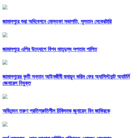
জামালপুরে শুরা অধিবেশনে মোস্তফা সভাপতি, সুলতান সেক্রেটারি
জামালপুরে এপির উদ্যোগে বিশ্ব মাতৃদুগ্ধ সপ্তাহ পালিত
জামালপুরের কৃতী সন্তান আইনজীবী হুমায়ুন করিম ফের অ্যাসিস্ট্যান্ট অ্যাটর্নি
জেনারেল নিযুক্ত
অভিনন্দন তরুণ প্রতিশ্রুতিশীল চিকিৎসক জুনায়েদ বিন জাকিরকে