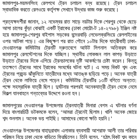
জামালপুর-ময়মনসিংহ রেলপথে ট্রেন চলাচল বন্ধ রয়েছে। ট্রেন চলাচল
স্বাভাবিক করতে রেলওয়ে কর্তৃপক্ষ সেখানে উদ্ধার কাজ শুরু করেছে।
প্রত্যক্ষদর্শীরা জানান, ১২ নভেম্বর রাত সাড়ে নয়টার দিকে শেরপুর থেকে ছেড়ে
আসা চালের কুঁড়া বোঝাই একটি ট্রাকের (ঢাকা মোট্টো-ট ১৪-২৭৯৮) ইঞ্জিন নষ্ট
হয়ে জামালপুর-শেরপুর বাইপাস সড়কের বন্দেরবাড়ি লেভেলক্রসিংয়ে রেললাইনের
ওপর আটকা পড়ে। এর কিছুক্ষণ পর রাত পৌনে ১০টার দিকে যাত্রীবাহী ঢাকা-
দেওয়ানগঞ্জ কমিউটার ট্রেনটি দ্রুতবেগে আউট সিগনাল অতিক্রম করে
জামালপুর রেলস্টেশনের দিকে যাচ্ছিল। স্থানীয় লোকজন লাল কাপড় উড়াতে
উড়াতে ট্রেনের দিকে এগিয়ে ট্রেনচালকের দৃষ্টি আকর্ষণের চেষ্টা করেন। কিন্তু
ততক্ষণে ট্রেনের সাথে ট্রাকের সংঘর্ষের ঘটনা ঘটে। এ সময় বিকট শব্দ এবং
ট্রেনের প্রচন্ড ঝাঁকুনিতে যাত্রীদের মধ্যে আতঙ্ক ছড়িয়ে পড়ে। অনেক যাত্রী
ট্রেন থেকে লাফিয়ে নেমে পড়েন। কমিউটার ট্রেনটির ১৩টি বগিতে অন্তত:
পক্ষে সহস্রাধিক যাত্রী ছিল। দুর্ঘটনার পরপরই অনেকযাত্রী ট্রেন থেকে নেমে
বিকল্প যানবাহনে গন্তব্যের উদ্দেশে রওনা হন।
জামালপুরের দেওয়ানগঞ্জ উপজেলার ট্রেনযাত্রী মিনারা বেগম এ ঘটনার বর্ণনা
দিয়ে বাংলারচিঠি ডটকমকে বলেন, ‘আমরা ট্রেনেই ছিলাম। খালি অনেক জোরে
শব্দ শুনলাম। অনেক ভয় পাইছি। আমাদের কোনো ক্ষতি হয়নি।’
দেওয়ানগঞ্জ উপজেলার বাহাদুরাবাদ এলাকার ব্যবসায়ী আশরাফ আলী তার পরিবার
পরিজন নিয়ে ঢাকা থেকে বাড়িতে ফিরছিলেন। তিনি বলেন, ‘হঠাৎ বিকট শব্দ কানে