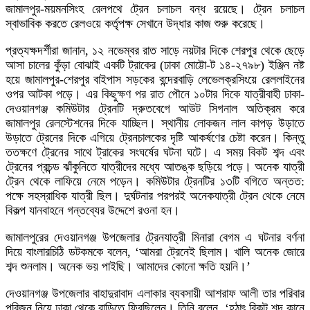
জামালপুর-ময়মনসিংহ রেলপথে ট্রেন চলাচল বন্ধ রয়েছে। ট্রেন চলাচল
স্বাভাবিক করতে রেলওয়ে কর্তৃপক্ষ সেখানে উদ্ধার কাজ শুরু করেছে।
প্রত্যক্ষদর্শীরা জানান, ১২ নভেম্বর রাত সাড়ে নয়টার দিকে শেরপুর থেকে ছেড়ে
আসা চালের কুঁড়া বোঝাই একটি ট্রাকের (ঢাকা মোট্টো-ট ১৪-২৭৯৮) ইঞ্জিন নষ্ট
হয়ে জামালপুর-শেরপুর বাইপাস সড়কের বন্দেরবাড়ি লেভেলক্রসিংয়ে রেললাইনের
ওপর আটকা পড়ে। এর কিছুক্ষণ পর রাত পৌনে ১০টার দিকে যাত্রীবাহী ঢাকা-
দেওয়ানগঞ্জ কমিউটার ট্রেনটি দ্রুতবেগে আউট সিগনাল অতিক্রম করে
জামালপুর রেলস্টেশনের দিকে যাচ্ছিল। স্থানীয় লোকজন লাল কাপড় উড়াতে
উড়াতে ট্রেনের দিকে এগিয়ে ট্রেনচালকের দৃষ্টি আকর্ষণের চেষ্টা করেন। কিন্তু
ততক্ষণে ট্রেনের সাথে ট্রাকের সংঘর্ষের ঘটনা ঘটে। এ সময় বিকট শব্দ এবং
ট্রেনের প্রচন্ড ঝাঁকুনিতে যাত্রীদের মধ্যে আতঙ্ক ছড়িয়ে পড়ে। অনেক যাত্রী
ট্রেন থেকে লাফিয়ে নেমে পড়েন। কমিউটার ট্রেনটির ১৩টি বগিতে অন্তত:
পক্ষে সহস্রাধিক যাত্রী ছিল। দুর্ঘটনার পরপরই অনেকযাত্রী ট্রেন থেকে নেমে
বিকল্প যানবাহনে গন্তব্যের উদ্দেশে রওনা হন।
জামালপুরের দেওয়ানগঞ্জ উপজেলার ট্রেনযাত্রী মিনারা বেগম এ ঘটনার বর্ণনা
দিয়ে বাংলারচিঠি ডটকমকে বলেন, ‘আমরা ট্রেনেই ছিলাম। খালি অনেক জোরে
শব্দ শুনলাম। অনেক ভয় পাইছি। আমাদের কোনো ক্ষতি হয়নি।’
দেওয়ানগঞ্জ উপজেলার বাহাদুরাবাদ এলাকার ব্যবসায়ী আশরাফ আলী তার পরিবার
পরিজন নিয়ে ঢাকা থেকে বাড়িতে ফিরছিলেন। তিনি বলেন, ‘হঠাৎ বিকট শব্দ কানে