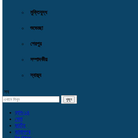
মুক্তিযুদ্ধ
শুভেচ্ছা
শেরপুর
সম্পাদকীয়
স্বাস্থ্য
সব
র‌্যাব-১৪
খেলা
জাতীয়
জামালপুর