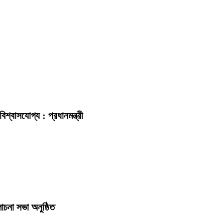
িশ্বাসযোগ্য : প্রধানমন্ত্রী
চনা সভা অনুষ্ঠিত