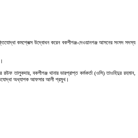
ুক্তিযোদ্ধা কমপ্লেক্স উদ্বোধন করেন বকশীগঞ্জ-দেওয়ানগঞ্জ আসনের সংসদ সদস্য
দ।
রউফ তালুকদার, বকশীগঞ্জ থানার ভারপ্রাপ্ত কর্মকর্তা (ওসি) তাওহিদুর রহমান,
ক্তিযোদ্ধা অধ্যাপক আফসার আলী প্রমুখ।