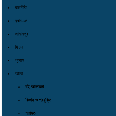
রাজনীতি
র‌্যাব-১৪
জামালপুর
ফিচার
প্রবাস
আরো
বই আলোচনা
বিজ্ঞান ও প্রযুক্তি
মতামত