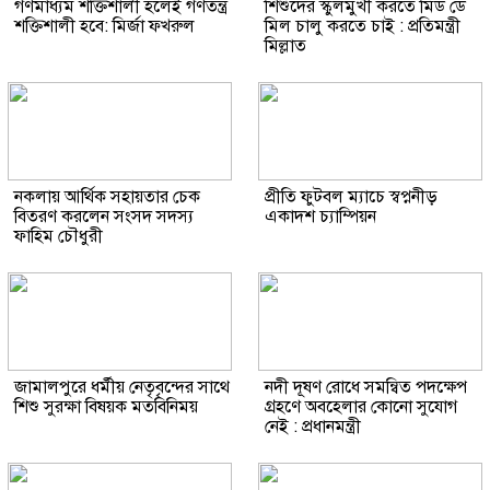
গণমাধ্যম শক্তিশালী হলেই গণতন্ত্র
শিশুদের স্কুলমুখী করতে মিড ডে
শক্তিশালী হবে: মির্জা ফখরুল
মিল চালু করতে চাই : প্রতিমন্ত্রী
মিল্লাত
নকলায় আর্থিক সহায়তার চেক
প্রীতি ফুটবল ম্যাচে স্বপ্ননীড়
বিতরণ করলেন সংসদ সদস্য
একাদশ চ্যাম্পিয়ন
ফাহিম চৌধুরী
জামালপুরে ধর্মীয় নেতৃবৃন্দের সাথে
নদী দূষণ রোধে সমন্বিত পদক্ষেপ
শিশু সুরক্ষা বিষয়ক মতবিনিময়
গ্রহণে অবহেলার কোনো সুযোগ
নেই : প্রধানমন্ত্রী