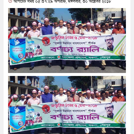
আপডেট সময় ০৫:৩৭:২৯ অপরাহ্ন, মঙ্গলবার, ৩০ অক্টোবর ২০১৮