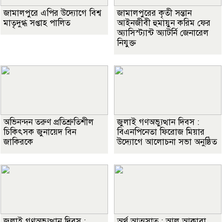
জামালপুরে এপির উদ্যোগে বিশ্ব
জামালপুরের কৃতী সন্তান
মাতৃদুগ্ধ সপ্তাহ পালিত
আইনজীবী হুমায়ুন করিম ফের
অ্যাসিস্ট্যান্ট অ্যাটর্নি জেনারেল
নিযুক্ত
অভিনন্দন তরুণ প্রতিশ্রুতিশীল
জুলাই গণঅভ্যুত্থান দিবস :
চিকিৎসক জুনায়েদ বিন
বিএনপিনেতা ফিরোজ মিয়ার
জাকিরকে
উদ্যোগে আলোচনা সভা অনুষ্ঠিত
জুলাই গণঅভ্যুত্থান দিবস :
অর্থ আত্মসাত : আল আকাবা