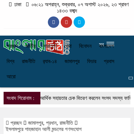
ঢাকা
০৬:২১ অপরাহ্ন, শুক্রবার, ০৭ অগাস্ট ২০২৬, ২৩ শ্রাবণ
১৪৩৩ বঙ্গাব্দ
সব
প্রচ্ছদ
জাতীয়
সারাদেশ
খেলা
বিনোদন
বাংলাদেশ
বিশ্ব
রাজনীতি
র‌্যাব-১৪
জামালপুর
ফিচার
প্রবাস
আরো
সংবাদ শিরোনাম :
নকলায় আর্থিক সহায়তার চেক বিতরণ করলেন সংসদ সদস্য ফাহিম চৌধ
প্রচ্ছদ
জামালপুর
,
প্রধান
,
রাজনীতি
ইসলামপুরে শাহজাহান আলী মন্ডলের গণসংযোগ