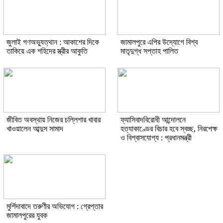
জুলাই গণঅভ্যুত্থান : আকাশের দিকে
জামালপুরে এপির উদ্যোগে বিশ্ব
তাকিয়ে এক শহিদের স্ত্রীর আকুতি
মাতৃদুগ্ধ সপ্তাহ পালিত
জীবিত অবস্থায় নিজের চল্লিশার খাবার
ফ্যাসিবাদবিরোধী আন্দোলনে
খাওয়ালেন আব্দুস সামাদ
হত্যাকাণ্ডের বিচার হবে স্বচ্ছ, নিরপেক্ষ
ও বিশ্বাসযোগ্য : প্রধানমন্ত্রী
মুর্শিদাবাদে তরুণীর অভিযোগ : গ্রেপ্তার
জামালপুরের যুবক