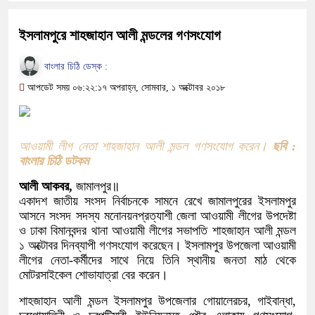
ইসলামপুরে শাহজাহান আলী মন্ডলের গণসংযোগ
বাংলার চিঠি ডেস্ক :
আপডেট সময় ০৬:২২:১৭ অপরাহ্ন, সোমবার, ১ অক্টোবর ২০১৮
আওয়ামী লীগ নেতা শাহজাহান আলী মন্ডল গণসংযোগ করেন।
ছবি :
বাংলার চিঠি ডটকম
আলী আকবর,
জামালপুর॥
একাদশ জাতীয় সংসদ নির্বাচনকে সামনে রেখে জামালপুরের ইসলামপুর
আসনে সংসদ সদস্য মনোনয়নপ্রত্যাশী জেলা আওয়ামী লীগের উপদেষ্টা
ও ঢাকা বিমানবন্দর থানা আওয়ামী লীগের সভাপতি শাহজাহান আলী মন্ডল
১ অক্টোবর দিনব্যাপী গণসংযোগ করেছেন। ইসলামপুর উপজেলা আওয়ামী
লীগের নেতা-কর্মীদের সাথে নিয়ে তিনি স্থানীয় জনতা মাঠ থেকে
মোটরসাইকেল শোভাযাত্রা বের করেন।
শাহজাহান আলী মন্ডল ইসলামপুর উপজেলার গোয়ালেরচর, গাইবান্ধা,