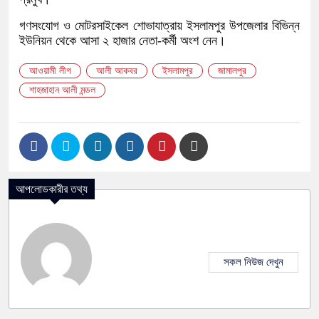
গণসংযোগ ও মোটরসাইকেল শোভাযাত্রায় ইসলামপুর উপজেলার বিভিন্ন
ইউনিয়ন থেকে আসা ২ হাজার নেতা-কর্মী অংশ নেন।
আওয়ামী লীগ
আলী আকবর
ইসলামপুর
জামালপুর
শাহজাহান আলী মন্ডল
আপলোডকারীর তথ্য
সকল নিউজ দেখুন