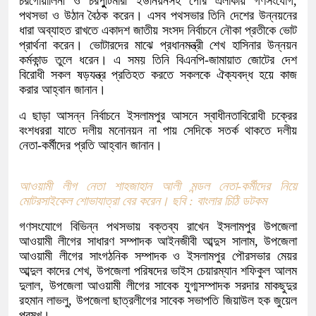
চরগোয়ালিনী ও চরপুুটিমারী ইউনিয়নসহ পৌর এলাকায় গণসংযোগ,
পথসভা ও উঠান বৈঠক করেন। এসব পথসভার তিনি দেশের উন্নয়নের
ধারা অব্যাহত রাখতে একাদশ জাতীয় সংসদ নির্বাচনে নৌকা প্রতীকে ভোট
প্রার্থনা করেন। ভোটারদের মাঝে প্রধানমন্ত্রী শেখ হাসিনার উন্নয়ন
কর্মকান্ড তুলে ধরেন। এ সময় তিনি বিএনপি-জামায়াত জোটের দেশ
বিরোধী সকল ষড়যন্ত্র প্রতিহত করতে সকলকে ঐক্যবদ্ধ হয়ে কাজ
করার আহ্বান জানান।
এ ছাড়া আসন্ন নির্বাচনে ইসলামপুর আসনে স্বাধীনতাবিরোধী চক্রের
বংশধররা যাতে দলীয় মনোনয়ন না পায় সেদিকে সতর্ক থাকতে দলীয়
নেতা-কর্মীদের প্রতি আহ্বান জানান।
আওয়ামী লীগ নেতা শাহজাহান আলী মন্ডল নেতা-কর্মীদের নিয়ে
মোটরসাইকেল শোভাযাত্রা বের করেন। ছবি : বাংলার চিঠি ডটকম
গণসংযোগে বিভিন্ন পথসভায় বক্তব্য রাখেন ইসলামপুর উপজেলা
আওয়ামী লীগের সাধারণ সম্পাদক আইনজীবী আব্দুস সালাম, উপজেলা
আওয়ামী লীগের সাংগঠনিক সম্পাদক ও ইসলামপুর পৌরসভার মেয়র
আব্দুল কাদের শেখ, উপজেলা পরিষদের ভাইস চেয়ারম্যান শফিকুল আলম
দুলাল, উপজেলা আওয়ামী লীগের সাবেক যুগ্মসম্পাদক সরদার মাকছুদুর
রহমান লাভলু, উপজেলা ছাত্রলীগের সাবেক সভাপতি জিয়াউল হক জুয়েল
প্রমুখ।