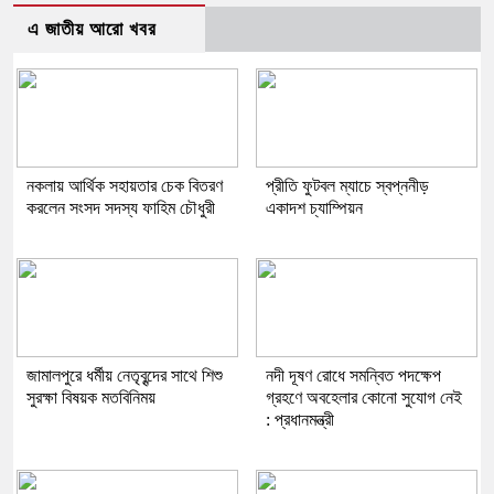
এ জাতীয় আরো খবর
নকলায় আর্থিক সহায়তার চেক বিতরণ
প্রীতি ফুটবল ম্যাচে স্বপ্ননীড়
করলেন সংসদ সদস্য ফাহিম চৌধুরী
একাদশ চ্যাম্পিয়ন
জামালপুরে ধর্মীয় নেতৃবৃন্দের সাথে শিশু
নদী দূষণ রোধে সমন্বিত পদক্ষেপ
সুরক্ষা বিষয়ক মতবিনিময়
গ্রহণে অবহেলার কোনো সুযোগ নেই
: প্রধানমন্ত্রী