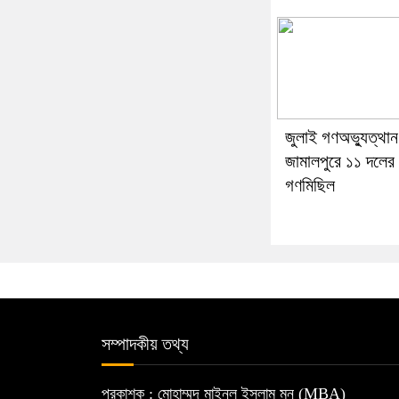
জুলাই গণঅভ্যুত্থান
জামালপুরে ১১ দলের
গণমিছিল
সম্পাদকীয় তথ্য
প্রকাশক : মোহাম্মদ মাইনুল ইসলাম মুনু (MBA)