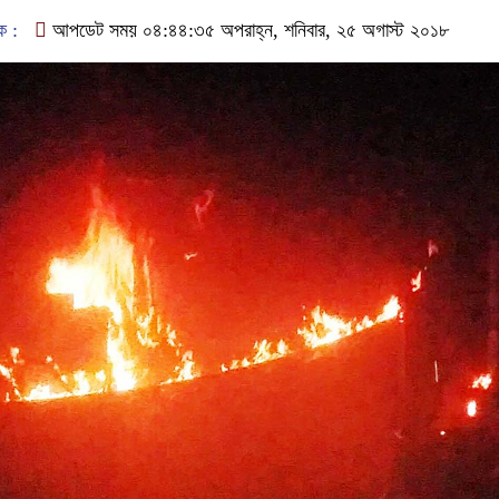
ক :
আপডেট সময় ০৪:৪৪:৩৫ অপরাহ্ন, শনিবার, ২৫ অগাস্ট ২০১৮