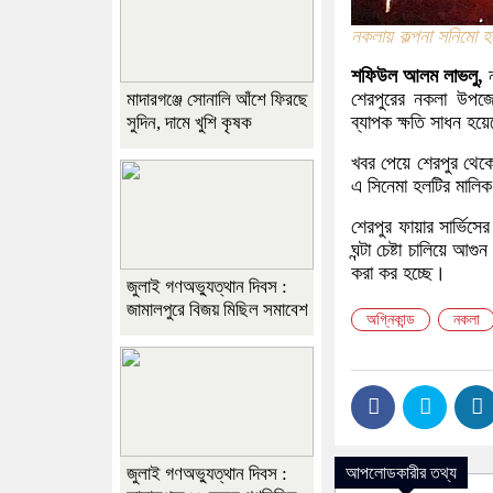
নকলায় কল্পনা সনিমো হ
শফিউল আলম লাভলু,
শেরপুরের নকলা উপজেল
মাদারগঞ্জে সোনালি আঁশে ফিরছে
ব্যাপক ক্ষতি সাধন হয়
সুদিন, দামে খুশি কৃষক
খবর পেয়ে শেরপুর থেকে
এ সিনেমা হলটির মালিক 
শেরপুর ফায়ার সার্ভিসে
ঘন্টা চেষ্টা চালিয়ে আ
করা কর হচ্ছে।
জুলাই গণঅভ্যুত্থান দিবস :
জামালপুরে বিজয় মিছিল সমাবেশ
অগ্নিকান্ড
নকলা
আপলোডকারীর তথ্য
জুলাই গণঅভ্যুত্থান দিবস :