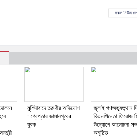
সকল নিউজ দেখ
্দোলনে
মুর্শিদাবাদে তরুণীর অভিযোগ
জুলাই গণঅভ্যুত্থান দ
হবে
: গ্রেপ্তার জামালপুরের
বিএনপিনেতা ফিরোজ ম
যুবক
উদ্যোগে আলোচনা সভ
মন্ত্রী
অনুষ্ঠিত