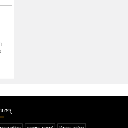
ে
ক
ার মেনু