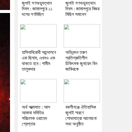
জুলাই গণঅভ্যুত্থান
জুলাই গণঅভ্যুত্থান
দিবস : জামালপুরে ১১
দিবস : জামালপুরে বিজয়
দলের গণমিছিল
মিছিল সমাবেশ
হাসিনাবিরোধী আন্দোলনে
অভিনন্দন তরুণ
এক ছিলাম, এখনও এক
প্রতিশ্রুতিশীল
থাকতে হবে : শামীম
চিকিৎসক জুনায়েদ বিন
তালুকদার
জাকিরকে
অর্থ আত্মসাত : আল
বকশীগঞ্জে ঐতিহাসিক
আকাবা সমিতির
জুলাই স্মরণে
পরিচালক ওয়াহেদ
শোভাযাত্রা আলোচনা
গ্রেপ্তার
সভা অনুষ্ঠিত