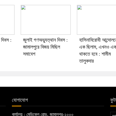
 দিবস :
জুলাই গণঅভ্যুত্থান দিবস :
হাসিনাবিরোধী আন্দোলন
জামালপুরে বিজয় মিছিল
এক ছিলাম, এখনও এ
সমাবেশ
থাকতে হবে : শামীম
তালুকদার
যোগাযোগ
ফুট
কার্যালয় : মেডিকেল রোড, জামালপুর-২০০০