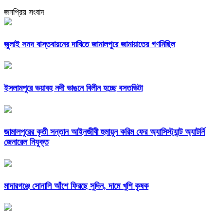
জনপ্রিয় সংবাদ
জুলাই সনদ বাস্তবায়নের দাবিতে জামালপুরে জামায়াতের গণমিছিল
ইসলামপুরে ভয়াবহ নদী ভাঙনে বিলীন হচ্ছে বসতভিটা
জামালপুরের কৃতী সন্তান আইনজীবী হুমায়ুন করিম ফের অ্যাসিস্ট্যান্ট অ্যাটর্নি
জেনারেল নিযুক্ত
মাদারগঞ্জে সোনালি আঁশে ফিরছে সুদিন, দামে খুশি কৃষক