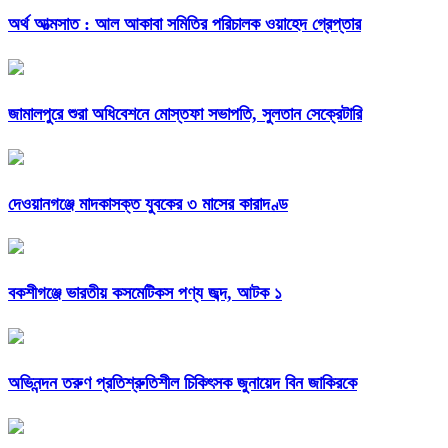
অর্থ আত্মসাত : আল আকাবা সমিতির পরিচালক ওয়াহেদ গ্রেপ্তার
জামালপুরে শুরা অধিবেশনে মোস্তফা সভাপতি, সুলতান সেক্রেটারি
দেওয়ানগঞ্জে মাদকাসক্ত যুবকের ৩ মাসের কারাদণ্ড
বকশীগঞ্জে ভারতীয় কসমেটিকস পণ্য জব্দ, আটক ১
অভিনন্দন তরুণ প্রতিশ্রুতিশীল চিকিৎসক জুনায়েদ বিন জাকিরকে