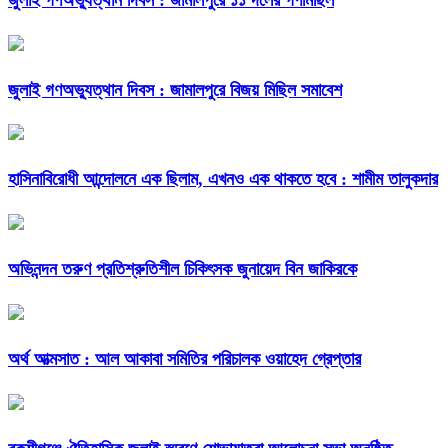
জুলাই গণঅভ্যুত্থান দিবস : জামালপুরে বিজয় মিছিল সমাবেশ
হাসিনাবিরোধী আন্দোলনে এক ছিলাম, এখনও এক থাকতে হবে : শামীম তালুকদার
অভিনন্দন তরুণ প্রতিশ্রুতিশীল চিকিৎসক জুনায়েদ বিন জাকিরকে
অর্থ আত্মসাত : আল আকাবা সমিতির পরিচালক ওয়াহেদ গ্রেপ্তার