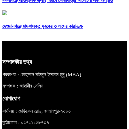
বকশীগঞ্জে ঐতিহাসিক জুলাই স্মরণে শোভাযাত্রা আলোচনা সভা অনুষ্ঠিত
দেওয়ানগঞ্জে মাদকাসক্ত যুবকের ৩ মাসের কারাদণ্ড
সম্পাদকীয় তথ্য
প্রকাশক : মোহাম্মদ মাইনুল ইসলাম মুনু (MBA)
সম্পাদক : জাহাঙ্গীর সেলিম
যোগাযোগ
কার্যালয় : মেডিকেল রোড, জামালপুর-২০০০
মুঠোফোন : ০১৭১২১৫৮৭৩৭