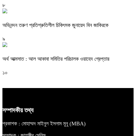
৮
অভিনন্দন তরুণ প্রতিশ্রুতিশীল চিকিৎসক জুনায়েদ বিন জাকিরকে
৯
অর্থ আত্মসাত : আল আকাবা সমিতির পরিচালক ওয়াহেদ গ্রেপ্তার
১০
সম্পাদকীয় তথ্য
প্রকাশক : মোহাম্মদ মাইনুল ইসলাম মুনু (MBA)
সম্পাদক : জাহাঙ্গীর সেলিম