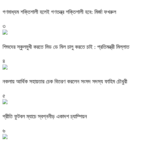
গণমাধ্যম শক্তিশালী হলেই গণতন্ত্র শক্তিশালী হবে: মির্জা ফখরুল
৩
শিশুদের স্কুলমুখী করতে মিড ডে মিল চালু করতে চাই : প্রতিমন্ত্রী মিল্লাত
৪
নকলায় আর্থিক সহায়তার চেক বিতরণ করলেন সংসদ সদস্য ফাহিম চৌধুরী
৫
প্রীতি ফুটবল ম্যাচে স্বপ্ননীড় একাদশ চ্যাম্পিয়ন
৬