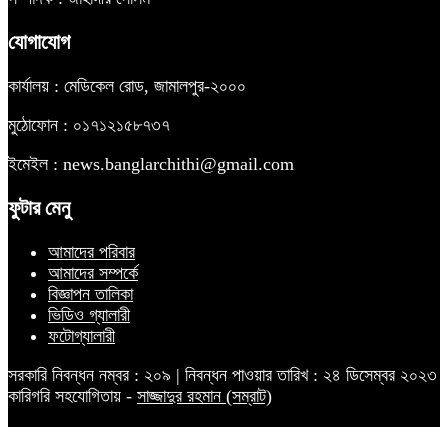
যোগাযোগ
কার্যালয় : মেডিকেল রোড, জামালপুর-২০০০
মুঠোফোন : ০১৭১২১৫৮৭৩৭
ইমেইল : news.banglarchithi@gmail.com
ফুটার মেনু
আমাদের পরিবার
আমাদের সম্পর্কে
বিজ্ঞাপন তালিকা
ভিডিও গ্যালারী
ফটোগ্যালারী
সরকারি নিবন্ধন নম্বর : ২০৯ | নিবন্ধন পাওয়ার তারিখ : ২৪ ডিসেম্বর ২০২৩
কারিগরি সহযোগিতায় -
সাজ্জাদুর রহমান (সম্রাট)