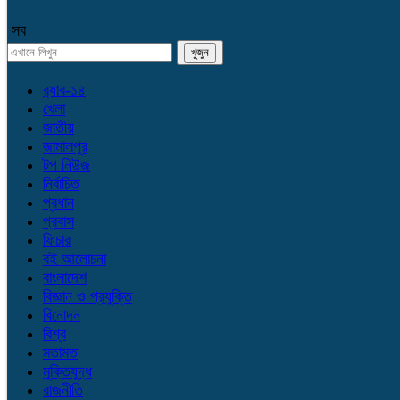
সব
র‌্যাব-১৪
খেলা
জাতীয়
জামালপুর
টপ নিউজ
নির্বাচিত
প্রধান
প্রবাস
ফিচার
বই আলোচনা
বাংলাদেশ
বিজ্ঞান ও প্রযুক্তি
বিনোদন
বিশ্ব
মতামত
মুক্তিযুদ্ধ
রাজনীতি