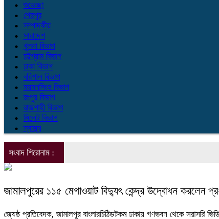
শুভেচ্ছা
শেরপুর
সম্পাদকীয়
সারাদেশ
খুলনা বিভাগ
চট্টগ্রাম বিভাগ
ঢাকা বিভাগ
বরিশাল বিভাগ
ময়মনসিংহ বিভাগ
রংপুর বিভাগ
রাজশাহী বিভাগ
সিলেট বিভাগ
স্বাস্থ্য
সংবাদ শিরোনাম :
জামালপুরের ১১৫ মেগাওয়াট বিদ্যুৎ কেন্দ্র উদ্বোধন করলেন প্রধা
জ্যেষ্ঠ প্রতিবেদক, জামালপুর বাংলারচিঠিডটকম ঢাকায় গণভবন থেকে সরাসরি ভিডিও ক