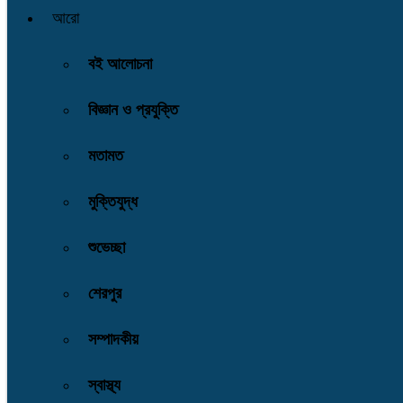
আরো
বই আলোচনা
বিজ্ঞান ও প্রযুক্তি
মতামত
মুক্তিযুদ্ধ
শুভেচ্ছা
শেরপুর
সম্পাদকীয়
স্বাস্থ্য