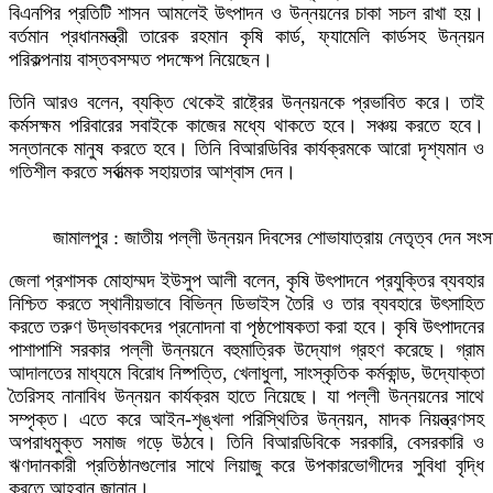
বিএনপির প্রতিটি শাসন আমলেই উৎপাদন ও উন্নয়নের চাকা সচল রাখা হয়।
বর্তমান প্রধানমন্ত্রী তারেক রহমান কৃষি কার্ড, ফ্যামেলি কার্ডসহ উন্নয়ন
পরিকল্পনায় বাস্তবসম্মত পদক্ষেপ নিয়েছেন।
তিনি আরও বলেন, ব্যক্তি থেকেই রাষ্ট্রের উন্নয়নকে প্রভাবিত করে। তাই
কর্মসক্ষম পরিবারের সবাইকে কাজের মধ্যে থাকতে হবে। সঞ্চয় করতে হবে।
সন্তানকে মানুষ করতে হবে। তিনি বিআরডিবির কার্যক্রমকে আরো দৃশ্যমান ও
গতিশীল করতে সর্বাত্মক সহায়তার আশ্বাস দেন।
জামালপুর : জাতীয় পল্লী উন্নয়ন দিবসের শোভাযাত্রায় নেতৃত্ব দেন স
জেলা প্রশাসক মোহাম্মদ ইউসুপ আলী বলেন, কৃষি উৎপাদনে প্রযুক্তির ব্যবহার
নিশ্চিত করতে স্থানীয়ভাবে বিভিন্ন ডিভাইস তৈরি ও তার ব্যবহারে উৎসাহিত
করতে তরুণ উদ্ভাবকদের প্রনোদনা বা পৃষ্ঠপোষকতা করা হবে। কৃষি উৎপাদনের
পাশাপাশি সরকার পল্লী উন্নয়নে বহুমাত্রিক উদ্যোগ গ্রহণ করেছে। গ্রাম
আদালতের মাধ্যমে বিরোধ নিষ্পত্তি, খেলাধুলা, সাংস্কৃতিক কর্মকান্ড, উদ্যোক্তা
তৈরিসহ নানাবিধ উন্নয়ন কার্যক্রম হাতে নিয়েছে। যা পল্লী উন্নয়নের সাথে
সম্পৃক্ত। এতে করে আইন-শৃঙ্খলা পরিস্থিতির উন্নয়ন, মাদক নিয়ন্ত্রণসহ
অপরাধমুক্ত সমাজ গড়ে উঠবে। তিনি বিআরডিবিকে সরকারি, বেসরকারি ও
ঋণদানকারী প্রতিষ্ঠানগুলোর সাথে লিয়াজু করে উপকারভোগীদের সুবিধা বৃদ্ধি
করতে আহ্বান জানান।