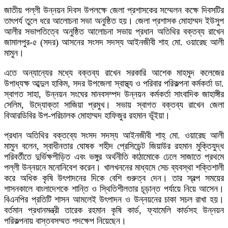
জাতীয় পল্লী উন্নয়ন দিবস উপলক্ষে জেলা প্রশাসকের সম্মেলন কক্ষে দিবসটির
তাৎপর্য তুলে ধরে আলোচনা সভা অনুষ্ঠিত হয়। জেলা প্রশাসক মোহাম্মদ ইউসুপ
আলীর সভাপতিত্বে অনুষ্ঠিত আলোচনা সভায় প্রধান অতিথির বক্তব্য রাখেন
জামালপুর-৫ (সদর) আসনের সংসদ সদস্য আইনজীবী শাহ মো. ওয়ারেছ আলী
মামুন।
এতে অন্যান্যের মধ্যে বক্তব্য রাখেন সরকারি আশেক মাহমুদ কলেজের
উপাধ্যক্ষ আব্দুল হাকিম, সদর উপজেলা স্বাস্থ্য ও পরিবার পরিকল্পনা কর্মকর্তা ডা.
স্বাগত সাহা, উন্নয়ন সংঘের মানবসম্পদ উন্নয়ন কর্মকর্তা সাংবাদিক জাহাঙ্গীর
সেলিম, উদ্যোক্তা সাজিয়া প্রমুখ। সভায় স্বাগত বক্তব্য রাখেন জেলা
বিআরডিবির উপ-পরিচালক মোহাম্মদ হাফিজুর রহমান ভূঁইয়া।
প্রধান অতিথির বক্তব্যে সংসদ সদস্য আইনজীবী শাহ্ মো. ওয়ারেছ আলী
মামুন বলেন, স্বাধীনতার ঘোষক শহীদ প্রেসিডেন্ট জিয়াউর রহমান মুক্তিযুদ্ধ
পরিবর্তীতে দুর্ভিক্ষপীড়িত এবং ভঙ্গুর অর্থনীতি কাঠামোকে ঢেলে সাজাতে প্রথমে
পল্লী উন্নয়নে মনোনিবেশ করেন। খালখননের মাধ্যমে সেচ ব্যবস্থা শক্তিশালী
করে অধিক কৃষি উৎপাদনের দিকে বেশি গুরুত্ব দেন। তার স্বল্প সময়ের
শাসনকালে বাংলাদেশকে শান্তি ও স্থিতিশীলতার চূড়ান্ত পর্যায়ে নিয়ে আসেন।
বিএনপির প্রতিটি শাসন আমলেই উৎপাদন ও উন্নয়নের চাকা সচল রাখা হয়।
বর্তমান প্রধানমন্ত্রী তারেক রহমান কৃষি কার্ড, ফ্যামেলি কার্ডসহ উন্নয়ন
পরিকল্পনায় বাস্তবসম্মত পদক্ষেপ নিয়েছেন।