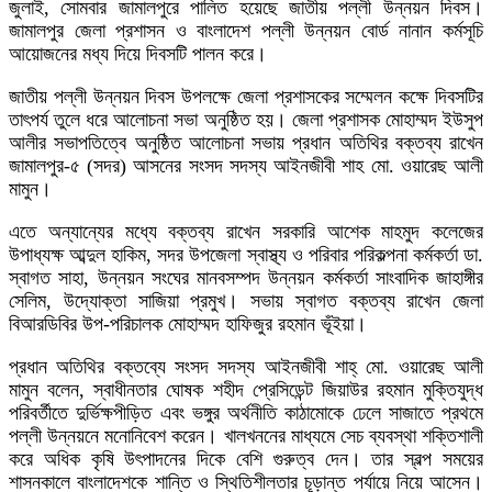
জুলাই, সোমবার জামালপুরে পালিত হয়েছে জাতীয় পল্লী উন্নয়ন দিবস।
জামালপুর জেলা প্রশাসন ও বাংলাদেশ পল্লী উন্নয়ন বোর্ড নানান কর্মসূচি
আয়োজনের মধ্য দিয়ে দিবসটি পালন করে।
জাতীয় পল্লী উন্নয়ন দিবস উপলক্ষে জেলা প্রশাসকের সম্মেলন কক্ষে দিবসটির
তাৎপর্য তুলে ধরে আলোচনা সভা অনুষ্ঠিত হয়। জেলা প্রশাসক মোহাম্মদ ইউসুপ
আলীর সভাপতিত্বে অনুষ্ঠিত আলোচনা সভায় প্রধান অতিথির বক্তব্য রাখেন
জামালপুর-৫ (সদর) আসনের সংসদ সদস্য আইনজীবী শাহ মো. ওয়ারেছ আলী
মামুন।
এতে অন্যান্যের মধ্যে বক্তব্য রাখেন সরকারি আশেক মাহমুদ কলেজের
উপাধ্যক্ষ আব্দুল হাকিম, সদর উপজেলা স্বাস্থ্য ও পরিবার পরিকল্পনা কর্মকর্তা ডা.
স্বাগত সাহা, উন্নয়ন সংঘের মানবসম্পদ উন্নয়ন কর্মকর্তা সাংবাদিক জাহাঙ্গীর
সেলিম, উদ্যোক্তা সাজিয়া প্রমুখ। সভায় স্বাগত বক্তব্য রাখেন জেলা
বিআরডিবির উপ-পরিচালক মোহাম্মদ হাফিজুর রহমান ভূঁইয়া।
প্রধান অতিথির বক্তব্যে সংসদ সদস্য আইনজীবী শাহ্ মো. ওয়ারেছ আলী
মামুন বলেন, স্বাধীনতার ঘোষক শহীদ প্রেসিডেন্ট জিয়াউর রহমান মুক্তিযুদ্ধ
পরিবর্তীতে দুর্ভিক্ষপীড়িত এবং ভঙ্গুর অর্থনীতি কাঠামোকে ঢেলে সাজাতে প্রথমে
পল্লী উন্নয়নে মনোনিবেশ করেন। খালখননের মাধ্যমে সেচ ব্যবস্থা শক্তিশালী
করে অধিক কৃষি উৎপাদনের দিকে বেশি গুরুত্ব দেন। তার স্বল্প সময়ের
শাসনকালে বাংলাদেশকে শান্তি ও স্থিতিশীলতার চূড়ান্ত পর্যায়ে নিয়ে আসেন।