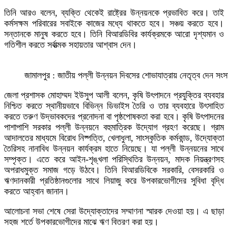
তিনি আরও বলেন, ব্যক্তি থেকেই রাষ্ট্রের উন্নয়নকে প্রভাবিত করে। তাই
কর্মসক্ষম পরিবারের সবাইকে কাজের মধ্যে থাকতে হবে। সঞ্চয় করতে হবে।
সন্তানকে মানুষ করতে হবে। তিনি বিআরডিবির কার্যক্রমকে আরো দৃশ্যমান ও
গতিশীল করতে সর্বাত্মক সহায়তার আশ্বাস দেন।
জামালপুর : জাতীয় পল্লী উন্নয়ন দিবসের শোভাযাত্রায় নেতৃত্ব দেন স
জেলা প্রশাসক মোহাম্মদ ইউসুপ আলী বলেন, কৃষি উৎপাদনে প্রযুক্তির ব্যবহার
নিশ্চিত করতে স্থানীয়ভাবে বিভিন্ন ডিভাইস তৈরি ও তার ব্যবহারে উৎসাহিত
করতে তরুণ উদ্ভাবকদের প্রনোদনা বা পৃষ্ঠপোষকতা করা হবে। কৃষি উৎপাদনের
পাশাপাশি সরকার পল্লী উন্নয়নে বহুমাত্রিক উদ্যোগ গ্রহণ করেছে। গ্রাম
আদালতের মাধ্যমে বিরোধ নিষ্পত্তি, খেলাধুলা, সাংস্কৃতিক কর্মকান্ড, উদ্যোক্তা
তৈরিসহ নানাবিধ উন্নয়ন কার্যক্রম হাতে নিয়েছে। যা পল্লী উন্নয়নের সাথে
সম্পৃক্ত। এতে করে আইন-শৃঙ্খলা পরিস্থিতির উন্নয়ন, মাদক নিয়ন্ত্রণসহ
অপরাধমুক্ত সমাজ গড়ে উঠবে। তিনি বিআরডিবিকে সরকারি, বেসরকারি ও
ঋণদানকারী প্রতিষ্ঠানগুলোর সাথে লিয়াজু করে উপকারভোগীদের সুবিধা বৃদ্ধি
করতে আহ্বান জানান।
আলোচনা সভা শেষে সেরা উদ্যোক্তাদের সম্মাণনা স্মারক দেওয়া হয়। এ ছাড়া
সহজ শর্তে উপকারভোগীদের মাঝে ঋণ বিতরণ করা হয়।