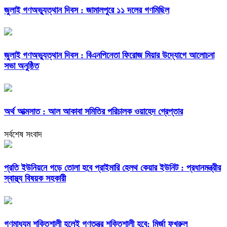
জুলাই গণঅভ্যুত্থান দিবস : জামালপুরে ১১ দলের গণমিছিল
জুলাই গণঅভ্যুত্থান দিবস : বিএনপিনেতা ফিরোজ মিয়ার উদ্যোগে আলোচনা
সভা অনুষ্ঠিত
অর্থ আত্মসাত : আল আকাবা সমিতির পরিচালক ওয়াহেদ গ্রেপ্তার
সর্বশেষ সংবাদ
প্রতি ইউনিয়নে গড়ে তোলা হবে প্রাইমারি হেলথ কেয়ার ইউনিট : প্রধানমন্ত্রীর
স্বাস্থ্য বিষয়ক সহকারী
গণমাধ্যম শক্তিশালী হলেই গণতন্ত্র শক্তিশালী হবে: মির্জা ফখরুল