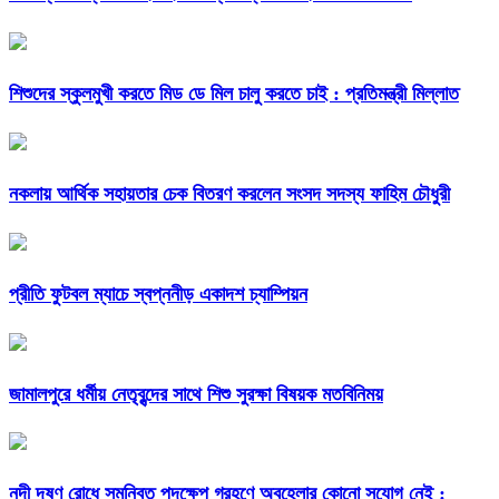
শিশুদের স্কুলমুখী করতে মিড ডে মিল চালু করতে চাই : প্রতিমন্ত্রী মিল্লাত
নকলায় আর্থিক সহায়তার চেক বিতরণ করলেন সংসদ সদস্য ফাহিম চৌধুরী
প্রীতি ফুটবল ম্যাচে স্বপ্ননীড় একাদশ চ্যাম্পিয়ন
জামালপুরে ধর্মীয় নেতৃবৃন্দের সাথে শিশু সুরক্ষা বিষয়ক মতবিনিময়
নদী দূষণ রোধে সমন্বিত পদক্ষেপ গ্রহণে অবহেলার কোনো সুযোগ নেই :