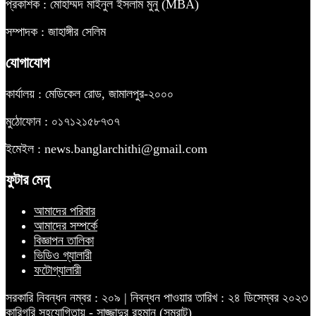
প্রকাশক : মোহাম্মদ মাইনুল ইসলাম মুনু (MBA)
সম্পাদক : জাহাঙ্গীর সেলিম
যোগাযোগ
কার্যালয় : মেডিকেল রোড, জামালপুর-২০০০
মুঠোফোন : ০১৭১২১৫৮৭৩৭
ইমেইল : news.banglarchithi@gmail.com
ফুটার মেনু
আমাদের পরিবার
আমাদের সম্পর্কে
বিজ্ঞাপন তালিকা
ভিডিও গ্যালারী
ফটোগ্যালারী
সরকারি নিবন্ধন নম্বর : ২০৯ | নিবন্ধন পাওয়ার তারিখ : ২৪ ডিসেম্বর ২০২৩
কারিগরি সহযোগিতায় -
সাজ্জাদুর রহমান (সম্রাট)