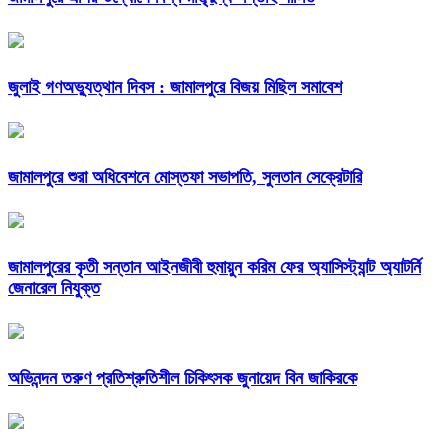
জুলাই গণঅভ্যুত্থান দিবস : জামালপুরে বিজয় মিছিল সমাবেশ
জামালপুরে শুরা অধিবেশনে মোস্তফা সভাপতি, সুলতান সেক্রেটারি
জামালপুরের কৃতী সন্তান আইনজীবী হুমায়ুন করিম ফের অ্যাসিস্ট্যান্ট অ্যাটর্নি
জেনারেল নিযুক্ত
অভিনন্দন তরুণ প্রতিশ্রুতিশীল চিকিৎসক জুনায়েদ বিন জাকিরকে