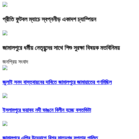
প্রীতি ফুটবল ম্যাচে স্বপ্ননীড় একাদশ চ্যাম্পিয়ন
জামালপুরে ধর্মীয় নেতৃবৃন্দের সাথে শিশু সুরক্ষা বিষয়ক মতবিনিময়
জনপ্রিয় সংবাদ
জুলাই সনদ বাস্তবায়নের দাবিতে জামালপুরে জামায়াতের গণমিছিল
ইসলামপুরে ভয়াবহ নদী ভাঙনে বিলীন হচ্ছে বসতভিটা
জামালপুরে এপির উদ্যোগে বিশ্ব মাতৃদুগ্ধ সপ্তাহ পালিত