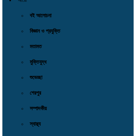
আরো
বই আলোচনা
বিজ্ঞান ও প্রযুক্তি
মতামত
মুক্তিযুদ্ধ
শুভেচ্ছা
শেরপুর
সম্পাদকীয়
স্বাস্থ্য