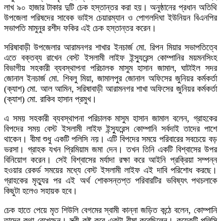
লাখ ৯০ হাজার টাকার দুটি চেক হস্তান্তর করা হয়। অনুষ্ঠানের প্রধান অতিথি
উপজেলা পরিষদের সাবেক ভাইস চেয়ারম্যান ও পোগলদিঘা ইউনিয়ন বিএনপির
সভাপতি মামুনুর রশীদ ফকির এই চেক হস্তান্তর করেন।
সরিষাবাড়ী উপজেলার আরামনগর শাখার ইনচার্জ মো. রিপন মিয়ার সভাপতিত্বে
এতে বক্তব্য রাখেন বেস্ট ইসলামী লাইফ ইন্স্যুরেন্স কোম্পানির ময়মনসিংহ
বিভাগীয় সহকারী ব্যবস্থাপনা পরিচালক মাসুম হাসান জামাল, ঘাটাইল সদর
জোনাল ইনচার্জ মো. শিবলু মিয়া, জামালপুর জোনাল অফিসের জুনিয়র কর্মকর্তা
(ক্যাশ) মো. আল আমিন, সরিষাবাড়ী আরামনগর শাখা অফিসের জুনিয়র কর্মকর্তা
(ক্যাশ) মো. রাকিব হাসান প্রমুখ।
এ সময় সহকারী ব্যবস্থাপনা পরিচালক মাসুম হাসান জামাল বলেন, গ্রাহকের
বিপদের সময় বেস্ট ইসলামী লাইফ ইন্স্যুরেন্স কোম্পানি সর্বদাই তাদের পাশে
থাকেন। বীমা শুধু একটি পলিসি নয়। এটি বিপদের সময়ে পরিবারের সবচেয়ে বড়
ভরসা। গ্রাহক যখন প্রিমিয়াম জমা দেন। তখন তিনি একটি বিশ্বাসের উপর
বিনিয়োগ করেন। সেই বিশ্বাসের মর্যাদা রক্ষা করে আইনি প্রক্রিয়া সম্পন্ন
হওয়ার রেকর্ড সময়ের মধ্যে বেস্ট ইসলামী লাইফ এই দাবি পরিশোধ করছে।
গ্রাহকের মৃত্যুর পর এই অর্থ শোকসন্তপ্ত পরিবারটির ভবিষ্যৎ পথচলাকে
কিছুটা হলেও সহায়ক হবে।
চেক হাতে পেয়ে মৃত শিউলি বেগমের স্বামী কান্না জড়িত কন্ঠে বলেন, কোম্পানি
তাদের কথা রেখেছেন। স্ত্রী কষ্ট করে একটা বীমা করেছিলেন। কয়েকটি পলিসি