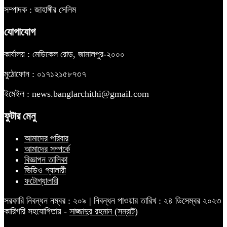
সম্পাদক : জাহাঙ্গীর সেলিম
যোগাযোগ
কার্যালয় : মেডিকেল রোড, জামালপুর-২০০০
মুঠোফোন : ০১৭১২১৫৮৭৩৭
ইমেইল : news.banglarchithi@gmail.com
ফুটার মেনু
আমাদের পরিবার
আমাদের সম্পর্কে
বিজ্ঞাপন তালিকা
ভিডিও গ্যালারী
ফটোগ্যালারী
সরকারি নিবন্ধন নম্বর : ২০৯ | নিবন্ধন পাওয়ার তারিখ : ২৪ ডিসেম্বর ২০২৩
কারিগরি সহযোগিতায় -
সাজ্জাদুর রহমান (সম্রাট)