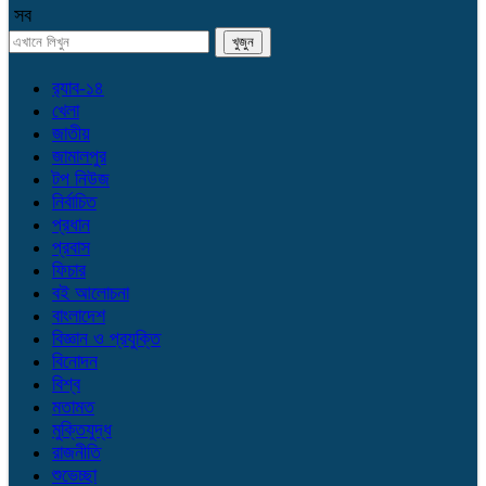
সব
র‌্যাব-১৪
খেলা
জাতীয়
জামালপুর
টপ নিউজ
নির্বাচিত
প্রধান
প্রবাস
ফিচার
বই আলোচনা
বাংলাদেশ
বিজ্ঞান ও প্রযুক্তি
বিনোদন
বিশ্ব
মতামত
মুক্তিযুদ্ধ
রাজনীতি
শুভেচ্ছা