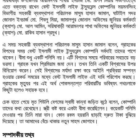
সরিষাবাড়ী উপজেলার আরামনগর শাখার ইনচার্জ মো. রিপন মিয়ার সভাপতিত্বে
এতে বক্তব্য রাখেন বেস্ট ইসলামী লাইফ ইন্স্যুরেন্স কোম্পানির ময়মনসিংহ
বিভাগীয় সহকারী ব্যবস্থাপনা পরিচালক মাসুম হাসান জামাল, ঘাটাইল সদর
জোনাল ইনচার্জ মো. শিবলু মিয়া, জামালপুর জোনাল অফিসের জুনিয়র কর্মকর্তা
(ক্যাশ) মো. আল আমিন, সরিষাবাড়ী আরামনগর শাখা অফিসের জুনিয়র কর্মকর্তা
(ক্যাশ) মো. রাকিব হাসান প্রমুখ।
এ সময় সহকারী ব্যবস্থাপনা পরিচালক মাসুম হাসান জামাল বলেন, গ্রাহকের
বিপদের সময় বেস্ট ইসলামী লাইফ ইন্স্যুরেন্স কোম্পানি সর্বদাই তাদের পাশে
থাকেন। বীমা শুধু একটি পলিসি নয়। এটি বিপদের সময়ে পরিবারের সবচেয়ে বড়
ভরসা। গ্রাহক যখন প্রিমিয়াম জমা দেন। তখন তিনি একটি বিশ্বাসের উপর
বিনিয়োগ করেন। সেই বিশ্বাসের মর্যাদা রক্ষা করে আইনি প্রক্রিয়া সম্পন্ন
হওয়ার রেকর্ড সময়ের মধ্যে বেস্ট ইসলামী লাইফ এই দাবি পরিশোধ করছে।
গ্রাহকের মৃত্যুর পর এই অর্থ শোকসন্তপ্ত পরিবারটির ভবিষ্যৎ পথচলাকে
কিছুটা হলেও সহায়ক হবে।
চেক হাতে পেয়ে মৃত শিউলি বেগমের স্বামী কান্না জড়িত কন্ঠে বলেন, কোম্পানি
তাদের কথা রেখেছেন। স্ত্রী কষ্ট করে একটা বীমা করেছিলেন। কয়েকটি পলিসি
দেওয়ার পর তিনি মারা যান। কোন রকম হয়রানি ছাড়াই দ্রুত টাকা বুঝিয়ে
দিয়েছে। তা আমাদের বেঁচে থাকার নতুন সাহস জোগাবে।
সম্পাদকীয় তথ্য