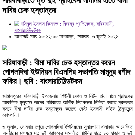
সরিষাবাড়ীতে মৃত দুই গ্রাহকের নমিনির হাতে বীমা
দাবির চেক হস্তান্তর
মমিনুল ইসলাম কিসমত : নিজস্ব প্রতিবেদক, সরিষাবাড়ী,
বাংলারচিঠিডটকম
আপডেট সময় ১০:২২:০০ অপরাহ্ন, সোমবার, ৬ জুলাই ২০২৬
সরিষাবাড়ী : বীমা দাবির চেক হস্তান্তর করেন
পোগলদিঘা ইউনিয়ন বিএনপির সভাপতি মামুনুর রশীদ
ফকির। ছবি : বাংলারচিঠিডটকম
জামালপুরের সরিষাবাড়ী উপজেলায় শিউলী বেগম ও লিটন মিয়া নামে গ্রাহকের
আকস্মিক মৃত্যুতে তাদের পরিবারের আর্থিক নিরাপত্তা নিশ্চিত করতে দ্রুততম
সময়ে বীমা দাবির চেক হস্তান্তর করেছে বেস্ট ইসলামী লাইফ ইন্স্যুরেন্স
কোম্পানি।
৬ জুলাই, সোমবার দুপুরে পোগলদিঘা ইউনিয়নের মুনারপাড়া এলাকায় আয়োজিত
অনুষ্ঠানের মাধ্যমে মৃত দুই গ্রাহকের মনোনীত নমিনির হাতে ৮০ হাজার ও দুই