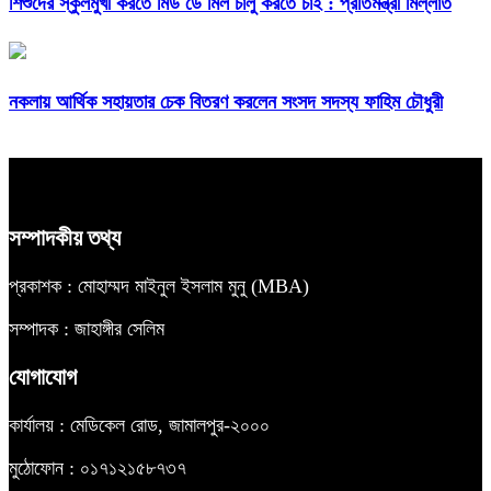
শিশুদের স্কুলমুখী করতে মিড ডে মিল চালু করতে চাই : প্রতিমন্ত্রী মিল্লাত
নকলায় আর্থিক সহায়তার চেক বিতরণ করলেন সংসদ সদস্য ফাহিম চৌধুরী
সম্পাদকীয় তথ্য
প্রকাশক : মোহাম্মদ মাইনুল ইসলাম মুনু (MBA)
সম্পাদক : জাহাঙ্গীর সেলিম
যোগাযোগ
কার্যালয় : মেডিকেল রোড, জামালপুর-২০০০
মুঠোফোন : ০১৭১২১৫৮৭৩৭