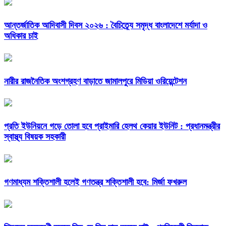
আন্তর্জাতিক আদিবাসী দিবস ২০২৬ : বৈচিত্র্যে সমৃদ্ধ বাংলাদেশে মর্যাদা ও
অধিকার চাই
নারীর রাজনৈতিক অংশগ্রহণ বাড়াতে জামালপুরে মিডিয়া ওরিয়েন্টেশন
প্রতি ইউনিয়নে গড়ে তোলা হবে প্রাইমারি হেলথ কেয়ার ইউনিট : প্রধানমন্ত্রীর
স্বাস্থ্য বিষয়ক সহকারী
গণমাধ্যম শক্তিশালী হলেই গণতন্ত্র শক্তিশালী হবে: মির্জা ফখরুল