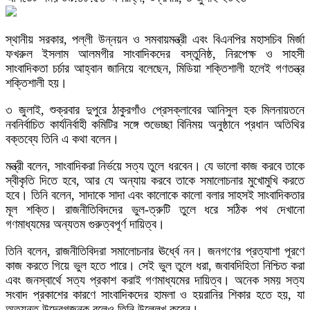
স্থানীয় সরকার, পল্লী উন্নয়ন ও সমবায়মন্ত্রী এবং বিএনপির মহাসচিব মির্জা
ফখরুল ইসলাম আলমগীর সাংবাদিকদের বস্তুনিষ্ঠ, নিরপেক্ষ ও সাহসী
সাংবাদিকতা চর্চার আহ্বান জানিয়ে বলেছেন, মিডিয়া শক্তিশালী হলেই গণতন্ত্র
শক্তিশালী হয়।
৩ জুলাই, শুক্রবার দুপুরে ঠাকুরগাঁও প্রেসক্লাবের আনিসুল হক মিলনায়তনে
নবনির্বাচিত কার্যনির্বাহী কমিটির সঙ্গে শুভেচ্ছা বিনিময় অনুষ্ঠানে প্রধান অতিথির
বক্তব্যে তিনি এ কথা বলেন।
মন্ত্রী বলেন, সাংবাদিকরা নির্ভয়ে সত্য তুলে ধরবেন। যে ভালো কাজ করবে তাকে
স্বীকৃতি দিতে হবে, আর যে অন্যায় করবে তাকে সমালোচনার মুখোমুখি করতে
হবে। তিনি বলেন, সাদাকে সাদা এবং কালোকে কালো বলার সাহসই সাংবাদিকতার
মূল শক্তি। রাজনীতিবিদদের ভুল-ত্রুটি তুলে ধরে সঠিক পথ দেখানো
গণমাধ্যমের অন্যতম গুরুত্বপূর্ণ দায়িত্ব।
তিনি বলেন, রাজনীতিবিদরা সমালোচনার ঊর্ধ্বে নন। জনগণের প্রত্যাশা পূরণে
কাজ করতে গিয়ে ভুল হতে পারে। সেই ভুল তুলে ধরা, জবাবদিহিতা নিশ্চিত করা
এবং জনস্বার্থে সত্য প্রকাশ করাই গণমাধ্যমের দায়িত্ব। অনেক সময় সত্য
সংবাদ প্রকাশের কারণে সাংবাদিকদের হামলা ও হয়রানির শিকার হতে হয়, যা
অত্যন্ত উদ্বেগজনক বলেও তিনি উল্লেখ করেন।