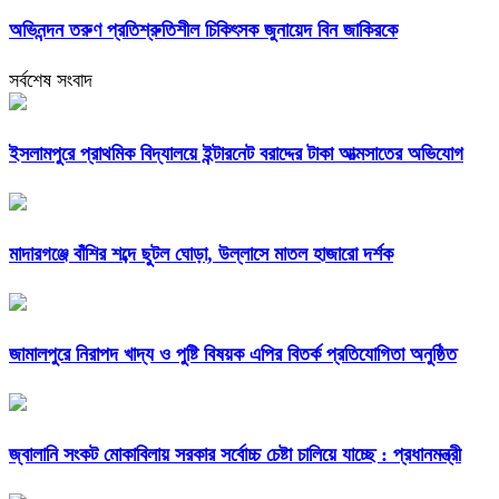
অভিনন্দন তরুণ প্রতিশ্রুতিশীল চিকিৎসক জুনায়েদ বিন জাকিরকে
সর্বশেষ সংবাদ
ইসলামপুরে প্রাথমিক বিদ্যালয়ে ইন্টারনেট বরাদ্দের টাকা আত্মসাতের অভিযোগ
মাদারগঞ্জে বাঁশির শব্দে ছুটল ঘোড়া, উল্লাসে মাতল হাজারো দর্শক
জামালপুরে নিরাপদ খাদ্য ও পুষ্টি বিষয়ক এপির বিতর্ক প্রতিযোগিতা অনুষ্ঠিত
জ্বালানি সংকট মোকাবিলায় সরকার সর্বোচ্চ চেষ্টা চালিয়ে যাচ্ছে : প্রধানমন্ত্রী