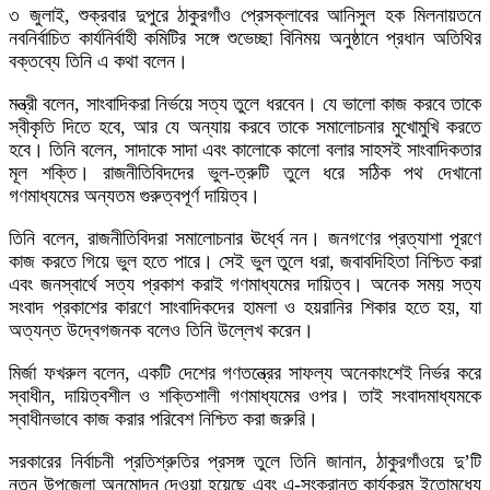
৩ জুলাই, শুক্রবার দুপুরে ঠাকুরগাঁও প্রেসক্লাবের আনিসুল হক মিলনায়তনে
নবনির্বাচিত কার্যনির্বাহী কমিটির সঙ্গে শুভেচ্ছা বিনিময় অনুষ্ঠানে প্রধান অতিথির
বক্তব্যে তিনি এ কথা বলেন।
মন্ত্রী বলেন, সাংবাদিকরা নির্ভয়ে সত্য তুলে ধরবেন। যে ভালো কাজ করবে তাকে
স্বীকৃতি দিতে হবে, আর যে অন্যায় করবে তাকে সমালোচনার মুখোমুখি করতে
হবে। তিনি বলেন, সাদাকে সাদা এবং কালোকে কালো বলার সাহসই সাংবাদিকতার
মূল শক্তি। রাজনীতিবিদদের ভুল-ত্রুটি তুলে ধরে সঠিক পথ দেখানো
গণমাধ্যমের অন্যতম গুরুত্বপূর্ণ দায়িত্ব।
তিনি বলেন, রাজনীতিবিদরা সমালোচনার ঊর্ধ্বে নন। জনগণের প্রত্যাশা পূরণে
কাজ করতে গিয়ে ভুল হতে পারে। সেই ভুল তুলে ধরা, জবাবদিহিতা নিশ্চিত করা
এবং জনস্বার্থে সত্য প্রকাশ করাই গণমাধ্যমের দায়িত্ব। অনেক সময় সত্য
সংবাদ প্রকাশের কারণে সাংবাদিকদের হামলা ও হয়রানির শিকার হতে হয়, যা
অত্যন্ত উদ্বেগজনক বলেও তিনি উল্লেখ করেন।
মির্জা ফখরুল বলেন, একটি দেশের গণতন্ত্রের সাফল্য অনেকাংশেই নির্ভর করে
স্বাধীন, দায়িত্বশীল ও শক্তিশালী গণমাধ্যমের ওপর। তাই সংবাদমাধ্যমকে
স্বাধীনভাবে কাজ করার পরিবেশ নিশ্চিত করা জরুরি।
সরকারের নির্বাচনী প্রতিশ্রুতির প্রসঙ্গ তুলে তিনি জানান, ঠাকুরগাঁওয়ে দু’টি
নতুন উপজেলা অনুমোদন দেওয়া হয়েছে এবং এ-সংক্রান্ত কার্যক্রম ইতোমধ্যে