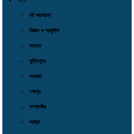
আরো
বই আলোচনা
বিজ্ঞান ও প্রযুক্তি
মতামত
মুক্তিযুদ্ধ
শুভেচ্ছা
শেরপুর
সম্পাদকীয়
স্বাস্থ্য