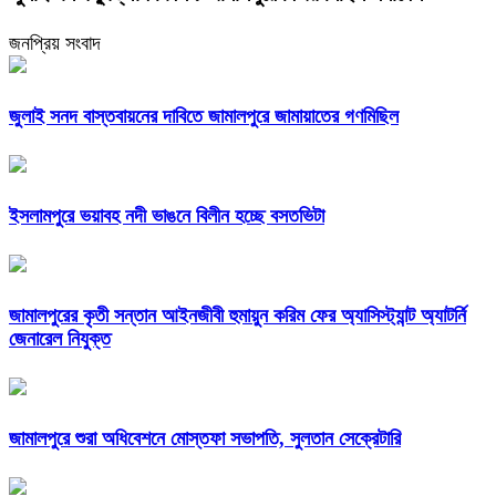
জনপ্রিয় সংবাদ
জুলাই সনদ বাস্তবায়নের দাবিতে জামালপুরে জামায়াতের গণমিছিল
ইসলামপুরে ভয়াবহ নদী ভাঙনে বিলীন হচ্ছে বসতভিটা
জামালপুরের কৃতী সন্তান আইনজীবী হুমায়ুন করিম ফের অ্যাসিস্ট্যান্ট অ্যাটর্নি
জেনারেল নিযুক্ত
জামালপুরে শুরা অধিবেশনে মোস্তফা সভাপতি, সুলতান সেক্রেটারি