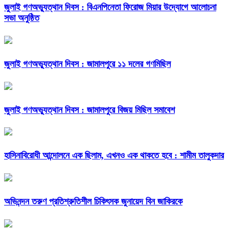
জুলাই গণঅভ্যুত্থান দিবস : বিএনপিনেতা ফিরোজ মিয়ার উদ্যোগে আলোচনা
সভা অনুষ্ঠিত
জুলাই গণঅভ্যুত্থান দিবস : জামালপুরে ১১ দলের গণমিছিল
জুলাই গণঅভ্যুত্থান দিবস : জামালপুরে বিজয় মিছিল সমাবেশ
হাসিনাবিরোধী আন্দোলনে এক ছিলাম, এখনও এক থাকতে হবে : শামীম তালুকদার
অভিনন্দন তরুণ প্রতিশ্রুতিশীল চিকিৎসক জুনায়েদ বিন জাকিরকে