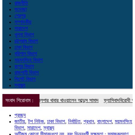
রাজনীতি
শুভেচ্ছা
শেরপুর
সম্পাদকীয়
সারাদেশ
খুলনা বিভাগ
চট্টগ্রাম বিভাগ
ঢাকা বিভাগ
বরিশাল বিভাগ
ময়মনসিংহ বিভাগ
রংপুর বিভাগ
রাজশাহী বিভাগ
সিলেট বিভাগ
স্বাস্থ্য
ায় নিজের চল্লিশার খাবার খাওয়ালেন আব্দুস সামাদ
সংবাদ শিরোনাম :
ফ্যাসিবাদবিরোধী আন্দোলনে হত্
প্রচ্ছদ
জাতীয়
,
টপ নিউজ
,
ঢাকা বিভাগ
,
নির্বাচিত
,
প্রধান
,
বাংলাদেশ
,
ময়মনসিংহ
বিভাগ
,
সারাদেশ
,
স্বাস্থ্য
অটিজম কোনো সীমাবদ্ধতা নয়, বরং ভিন্নধর্মী সক্ষমতা : সমাজকল্যাণ