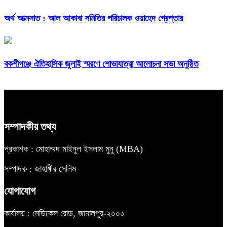
অর্থ আত্মসাত : আল আকাবা সমিতির পরিচালক ওয়াহেদ গ্রেপ্তার
বকশীগঞ্জে ঐতিহাসিক জুলাই স্মরণে শোভাযাত্রা আলোচনা সভা অনুষ্ঠিত
সম্পাদকীয় তথ্য
প্রকাশক : মোহাম্মদ মাইনুল ইসলাম মুনু (MBA)
সম্পাদক : জাহাঙ্গীর সেলিম
যোগাযোগ
কার্যালয় : মেডিকেল রোড, জামালপুর-২০০০