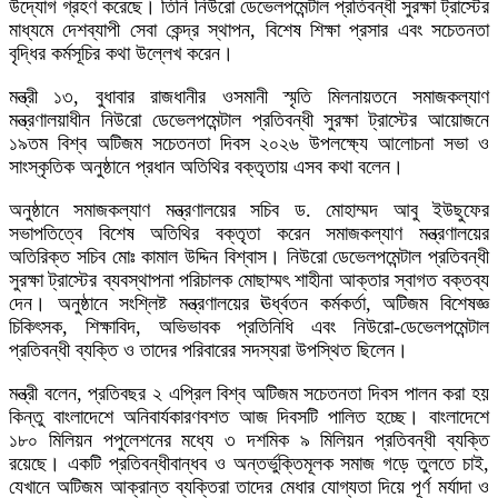
উদ্যোগ গ্রহণ করেছে। তিনি নিউরো ডেভেলপমেন্টাল প্রতিবন্ধী সুরক্ষা ট্রাস্টের
মাধ্যমে দেশব্যাপী সেবা কেন্দ্র স্থাপন, বিশেষ শিক্ষা প্রসার এবং সচেতনতা
বৃদ্ধির কর্মসূচির কথা উল্লেখ করেন।
মন্ত্রী ১৩, বুধাবার রাজধানীর ওসমানী স্মৃতি মিলনায়তনে সমাজকল্যাণ
মন্ত্রণালয়াধীন নিউরো ডেভেলপমেন্টাল প্রতিবন্ধী সুরক্ষা ট্রাস্টের আয়োজনে
১৯তম বিশ্ব অটিজম সচেতনতা দিবস ২০২৬ উপলক্ষ্যে আলোচনা সভা ও
সাংস্কৃতিক অনুষ্ঠানে প্রধান অতিথির বক্তৃতায় এসব কথা বলেন।
অনুষ্ঠানে সমাজকল্যাণ মন্ত্রণালয়ের সচিব ড. মোহাম্মদ আবু ইউছুফের
সভাপতিত্বে বিশেষ অতিথির বক্তৃতা করেন সমাজকল্যাণ মন্ত্রণালয়ের
অতিরিক্ত সচিব মোঃ কামাল উদ্দিন বিশ্বাস। নিউরো ডেভেলপমেন্টাল প্রতিবন্ধী
সুরক্ষা ট্রাস্টের ব্যবস্থাপনা পরিচালক মোছাম্মৎ শাহীনা আক্তার স্বাগত বক্তব্য
দেন। অনুষ্ঠানে সংশ্লিষ্ট মন্ত্রণালয়ের ঊর্ধ্বতন কর্মকর্তা, অটিজম বিশেষজ্ঞ
চিকিৎসক, শিক্ষাবিদ, অভিভাবক প্রতিনিধি এবং নিউরো-ডেভেলপমেন্টাল
প্রতিবন্ধী ব্যক্তি ও তাদের পরিবারের সদস্যরা উপস্থিত ছিলেন।
মন্ত্রী বলেন, প্রতিবছর ২ এপ্রিল বিশ্ব অটিজম সচেতনতা দিবস পালন করা হয়
কিন্তু বাংলাদেশে অনিবার্যকারণবশত আজ দিবসটি পালিত হচ্ছে। বাংলাদেশে
১৮০ মিলিয়ন পপুলেশনের মধ্যে ৩ দশমিক ৯ মিলিয়ন প্রতিবন্ধী ব্যক্তি
রয়েছে। একটি প্রতিবন্ধীবান্ধব ও অন্তর্ভুক্তিমূলক সমাজ গড়ে তুলতে চাই,
যেখানে অটিজম আক্রান্ত ব্যক্তিরা তাদের মেধার যোগ্যতা দিয়ে পূর্ণ মর্যাদা ও