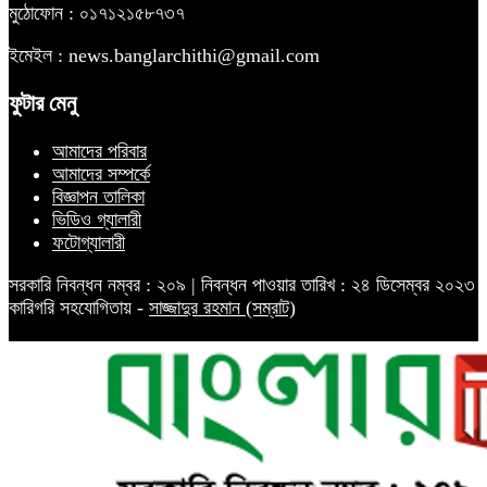
মুঠোফোন : ০১৭১২১৫৮৭৩৭
ইমেইল : news.banglarchithi@gmail.com
ফুটার মেনু
আমাদের পরিবার
আমাদের সম্পর্কে
বিজ্ঞাপন তালিকা
ভিডিও গ্যালারী
ফটোগ্যালারী
সরকারি নিবন্ধন নম্বর : ২০৯ | নিবন্ধন পাওয়ার তারিখ : ২৪ ডিসেম্বর ২০২৩
কারিগরি সহযোগিতায় -
সাজ্জাদুর রহমান (সম্রাট)