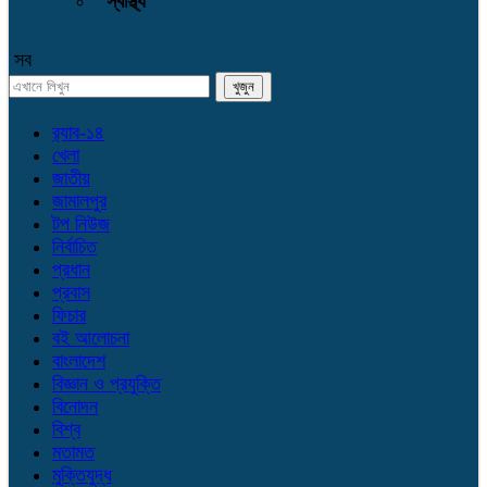
স্বাস্থ্য
সব
র‌্যাব-১৪
খেলা
জাতীয়
জামালপুর
টপ নিউজ
নির্বাচিত
প্রধান
প্রবাস
ফিচার
বই আলোচনা
বাংলাদেশ
বিজ্ঞান ও প্রযুক্তি
বিনোদন
বিশ্ব
মতামত
মুক্তিযুদ্ধ