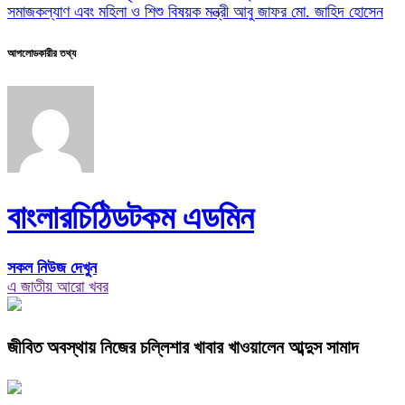
সমাজকল্যাণ এবং মহিলা ও শিশু বিষয়ক মন্ত্রী আবু জাফর মো. জাহিদ হোসেন
আপলোডকারীর তথ্য
বাংলারচিঠিডটকম এডমিন
সকল নিউজ দেখুন
এ জাতীয় আরো খবর
জীবিত অবস্থায় নিজের চল্লিশার খাবার খাওয়ালেন আব্দুস সামাদ