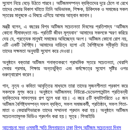
সুযোগ নিয়ে বেড়ে উঠতে পারবে। অটিজমসম্পন্ন ব্যক্তিদের দূরে ঠেলে না রেখে
তাদের মেধার বিকাশ ঘটাতে তিনি অভিভাবক, শিক্ষক, চিকিৎসক ও সমাজের সকল
স্তরের মানুষকে এ বিষয়ে এগিয়ে আসার আহ্বান জানান।
মন্ত্রী বলেন, এ বছরের বিশ্ব অটিজম সচেতনতা দিবসের প্রতিপাদ্য ‘অটিজম
কোনো সীমাবদ্ধতা নয়- প্রতিটি জীবন মূল্যবান’ আমাদের সকলকে স্মরণ করিয়ে
দেয় যে, প্রত্যেক মানুষই সমাজের অবিচ্ছেদ্য অংশ। অটিজম কোনো রোগ নয়,
এটি একটি বৈশিষ্ট্য। আমাদের দায়িত্ব হলো এই বৈশিষ্ট্যকে স্বীকৃতি দিয়ে
তাদের সক্ষমতা অনুযায়ী সুযোগ করে দেওয়া।
অনুষ্ঠানে বক্তারা অটিজম শনাক্তকরণে প্রাথমিক স্তরে সচেতনতা, থেরাপি
সেবার প্রসার, শিক্ষায় অন্তর্ভুক্তি এবং কর্মক্ষেত্রে সুযোগ সৃষ্টির ওপর
গুরুত্বারোপ করেন।
গান, নৃত্য ও কবিতা আবৃত্তির মাধ্যমে তারা তাদের সৃজনশীলতা প্রকাশ করে
সকলকে মুগ্ধ করে। অনুষ্ঠানে অটিজমসহ নিউরো-ডেভেলপমেন্টাল প্রতিবন্ধী
ব্যক্তিদের সাফল্যের গল্প তুলে ধরা হয়। এ বছর ৫টি ক্যাটাগরিতে ২৫ জন
অটিজম বৈশিষ্ট্যসম্পন্ন সফল ব্যক্তি, সফল সমাজকর্মী, প্রতিষ্ঠান, সফল পিতা-
মাতা ও কেয়ারগিভারকে তাদের সম্মাননা প্রদান করা হয়। অনুষ্ঠানে অটিজম
সচেতনতামূলক ভিডিও প্রদর্শন করা হয়। সূত্র : পিআইডি
আলোচনা সভা
ওসমানী স্মৃতি মিলনায়তন
ঢাকা
বিশ্ব অটিজম সচেতনতা দিবস