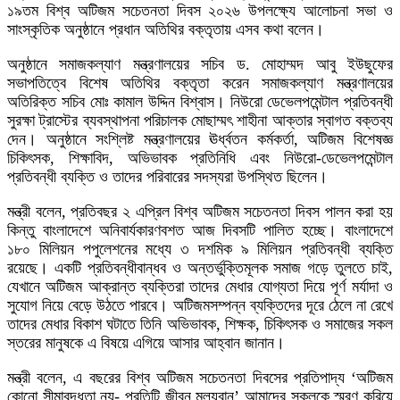
১৯তম বিশ্ব অটিজম সচেতনতা দিবস ২০২৬ উপলক্ষ্যে আলোচনা সভা ও
সাংস্কৃতিক অনুষ্ঠানে প্রধান অতিথির বক্তৃতায় এসব কথা বলেন।
অনুষ্ঠানে সমাজকল্যাণ মন্ত্রণালয়ের সচিব ড. মোহাম্মদ আবু ইউছুফের
সভাপতিত্বে বিশেষ অতিথির বক্তৃতা করেন সমাজকল্যাণ মন্ত্রণালয়ের
অতিরিক্ত সচিব মোঃ কামাল উদ্দিন বিশ্বাস। নিউরো ডেভেলপমেন্টাল প্রতিবন্ধী
সুরক্ষা ট্রাস্টের ব্যবস্থাপনা পরিচালক মোছাম্মৎ শাহীনা আক্তার স্বাগত বক্তব্য
দেন। অনুষ্ঠানে সংশ্লিষ্ট মন্ত্রণালয়ের ঊর্ধ্বতন কর্মকর্তা, অটিজম বিশেষজ্ঞ
চিকিৎসক, শিক্ষাবিদ, অভিভাবক প্রতিনিধি এবং নিউরো-ডেভেলপমেন্টাল
প্রতিবন্ধী ব্যক্তি ও তাদের পরিবারের সদস্যরা উপস্থিত ছিলেন।
মন্ত্রী বলেন, প্রতিবছর ২ এপ্রিল বিশ্ব অটিজম সচেতনতা দিবস পালন করা হয়
কিন্তু বাংলাদেশে অনিবার্যকারণবশত আজ দিবসটি পালিত হচ্ছে। বাংলাদেশে
১৮০ মিলিয়ন পপুলেশনের মধ্যে ৩ দশমিক ৯ মিলিয়ন প্রতিবন্ধী ব্যক্তি
রয়েছে। একটি প্রতিবন্ধীবান্ধব ও অন্তর্ভুক্তিমূলক সমাজ গড়ে তুলতে চাই,
যেখানে অটিজম আক্রান্ত ব্যক্তিরা তাদের মেধার যোগ্যতা দিয়ে পূর্ণ মর্যাদা ও
সুযোগ নিয়ে বেড়ে উঠতে পারবে। অটিজমসম্পন্ন ব্যক্তিদের দূরে ঠেলে না রেখে
তাদের মেধার বিকাশ ঘটাতে তিনি অভিভাবক, শিক্ষক, চিকিৎসক ও সমাজের সকল
স্তরের মানুষকে এ বিষয়ে এগিয়ে আসার আহ্বান জানান।
মন্ত্রী বলেন, এ বছরের বিশ্ব অটিজম সচেতনতা দিবসের প্রতিপাদ্য ‘অটিজম
কোনো সীমাবদ্ধতা নয়- প্রতিটি জীবন মূল্যবান’ আমাদের সকলকে স্মরণ করিয়ে