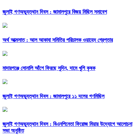
জুলাই গণঅভ্যুত্থান দিবস : জামালপুরে বিজয় মিছিল সমাবেশ
অর্থ আত্মসাত : আল আকাবা সমিতির পরিচালক ওয়াহেদ গ্রেপ্তার
মাদারগঞ্জে সোনালি আঁশে ফিরছে সুদিন, দামে খুশি কৃষক
জুলাই গণঅভ্যুত্থান দিবস : জামালপুরে ১১ দলের গণমিছিল
জুলাই গণঅভ্যুত্থান দিবস : বিএনপিনেতা ফিরোজ মিয়ার উদ্যোগে আলোচনা
সভা অনুষ্ঠিত