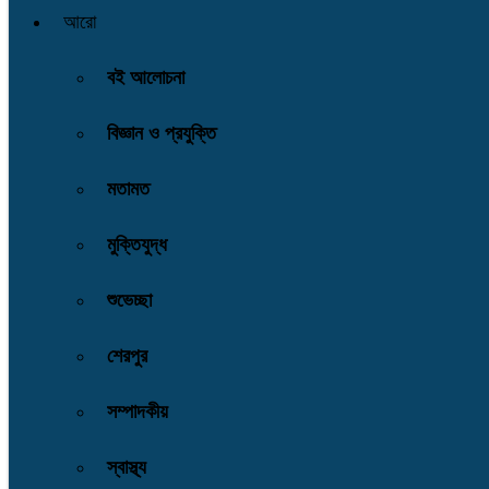
আরো
বই আলোচনা
বিজ্ঞান ও প্রযুক্তি
মতামত
মুক্তিযুদ্ধ
শুভেচ্ছা
শেরপুর
সম্পাদকীয়
স্বাস্থ্য