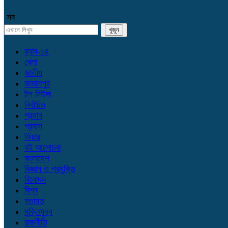
সব
র‌্যাব-১৪
খেলা
জাতীয়
জামালপুর
টপ নিউজ
নির্বাচিত
প্রধান
প্রবাস
ফিচার
বই আলোচনা
বাংলাদেশ
বিজ্ঞান ও প্রযুক্তি
বিনোদন
বিশ্ব
মতামত
মুক্তিযুদ্ধ
রাজনীতি