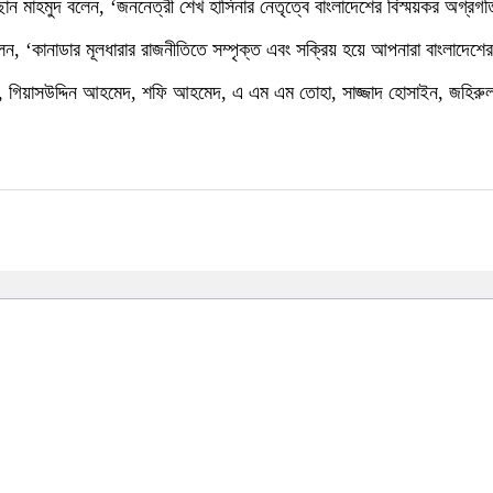
ন মাহমুদ বলেন, ‘জননেত্রী শেখ হাসিনার নেতৃত্বে বাংলাদেশের বিস্ময়কর অগ্রগতিত
 বলেন, ‘কানাডার মূলধারার রাজনীতিতে সম্পৃক্ত এবং সক্রিয় হয়ে আপনারা বাংলাদ
গর, গিয়াসউদ্দিন আহমেদ, শফি আহমেদ, এ এম এম তোহা, সাজ্জাদ হোসাইন, জহিরুল