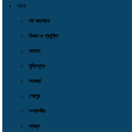
আরো
বই আলোচনা
বিজ্ঞান ও প্রযুক্তি
মতামত
মুক্তিযুদ্ধ
শুভেচ্ছা
শেরপুর
সম্পাদকীয়
স্বাস্থ্য