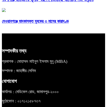
দেওয়ানগঞ্জে মাদকাসক্ত যুবকের ৩ মাসের কারাদণ্ড
সম্পাদকীয় তথ্য
প্রকাশক : মোহাম্মদ মাইনুল ইসলাম মুনু (MBA)
সম্পাদক : জাহাঙ্গীর সেলিম
যোগাযোগ
কার্যালয় : মেডিকেল রোড, জামালপুর-২০০০
মুঠোফোন : ০১৭১২১৫৮৭৩৭