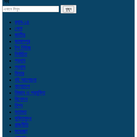
সব
র‌্যাব-১৪
খেলা
জাতীয়
জামালপুর
টপ নিউজ
নির্বাচিত
প্রধান
প্রবাস
ফিচার
বই আলোচনা
বাংলাদেশ
বিজ্ঞান ও প্রযুক্তি
বিনোদন
বিশ্ব
মতামত
মুক্তিযুদ্ধ
রাজনীতি
শুভেচ্ছা