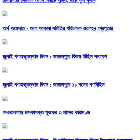
মাদারগঞ্জে সোনালি আঁশে ফিরছে সুদিন, দামে খুশি কৃষক
অর্থ আত্মসাত : আল আকাবা সমিতির পরিচালক ওয়াহেদ গ্রেপ্তার
জুলাই গণঅভ্যুত্থান দিবস : জামালপুরে বিজয় মিছিল সমাবেশ
জুলাই গণঅভ্যুত্থান দিবস : জামালপুরে ১১ দলের গণমিছিল
দেওয়ানগঞ্জে মাদকাসক্ত যুবকের ৩ মাসের কারাদণ্ড