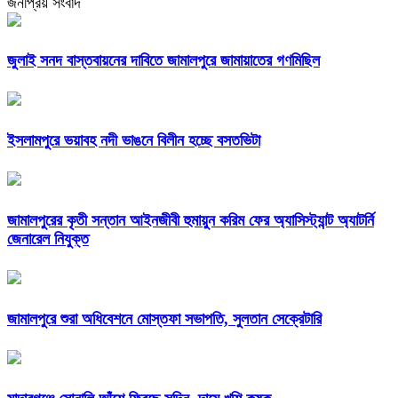
জনপ্রিয় সংবাদ
জুলাই সনদ বাস্তবায়নের দাবিতে জামালপুরে জামায়াতের গণমিছিল
ইসলামপুরে ভয়াবহ নদী ভাঙনে বিলীন হচ্ছে বসতভিটা
জামালপুরের কৃতী সন্তান আইনজীবী হুমায়ুন করিম ফের অ্যাসিস্ট্যান্ট অ্যাটর্নি
জেনারেল নিযুক্ত
জামালপুরে শুরা অধিবেশনে মোস্তফা সভাপতি, সুলতান সেক্রেটারি