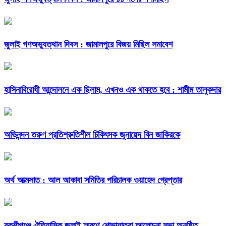
জুলাই গণঅভ্যুত্থান দিবস : জামালপুরে বিজয় মিছিল সমাবেশ
হাসিনাবিরোধী আন্দোলনে এক ছিলাম, এখনও এক থাকতে হবে : শামীম তালুকদার
অভিনন্দন তরুণ প্রতিশ্রুতিশীল চিকিৎসক জুনায়েদ বিন জাকিরকে
অর্থ আত্মসাত : আল আকাবা সমিতির পরিচালক ওয়াহেদ গ্রেপ্তার
বকশীগঞ্জে ঐতিহাসিক জুলাই স্মরণে শোভাযাত্রা আলোচনা সভা অনুষ্ঠিত