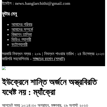
ইমেইল : news.banglarchithi@gmail.com
ফুটার মেনু
আমাদের পরিবার
আমাদের সম্পর্কে
বিজ্ঞাপন তালিকা
ভিডিও গ্যালারী
ফটোগ্যালারী
সরকারি নিবন্ধন নম্বর : ২০৯ | নিবন্ধন পাওয়ার তারিখ : ২৪ ডিসেম্বর ২০২৩
কারিগরি সহযোগিতায় -
সাজ্জাদুর রহমান (সম্রাট)
ইউক্রেনে শান্তি অর্জনে অস্ত্রবিরতি
যথেষ্ট নয় : ম্যাঁক্রো
আপডেট সময় ১০:১৪:৩০ অপরাহ্ন, মঙ্গলবার, ২৯ অগাস্ট ২০২৩