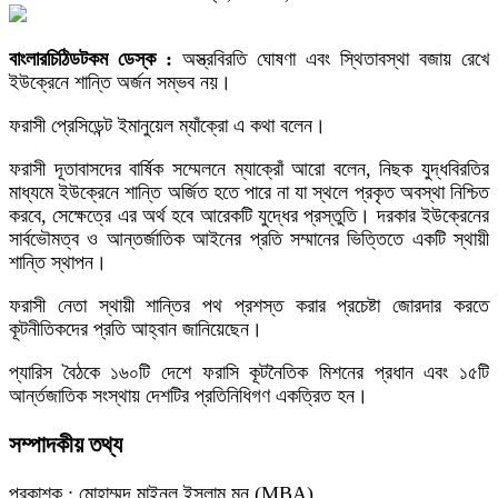
বাংলারচিঠিডটকম ডেস্ক :
অস্ত্রবিরতি ঘোষণা এবং স্থিতাবস্থা বজায় রেখে
ইউক্রেনে শান্তি অর্জন সম্ভব নয়।
ফরাসী প্রেসিডেন্ট ইমানুয়েল ম্যাঁক্রো এ কথা বলেন।
ফরাসী দূতাবাসদের বার্ষিক সম্মেলনে ম্যাক্রোঁ আরো বলেন, নিছক যুদ্ধবিরতির
মাধ্যমে ইউক্রেনে শান্তি অর্জিত হতে পারে না যা স্থলে প্রকৃত অবস্থা নিশ্চিত
করবে, সেক্ষেত্রে এর অর্থ হবে আরেকটি যুদ্ধের প্রস্তুতি। দরকার ইউক্রেনের
সার্বভৌমত্ব ও আন্তর্জাতিক আইনের প্রতি সম্মানের ভিত্তিতে একটি স্থায়ী
শান্তি স্থাপন।
ফরাসী নেতা স্থায়ী শান্তির পথ প্রশস্ত করার প্রচেষ্টা জোরদার করতে
কূটনীতিকদের প্রতি আহ্বান জানিয়েছেন।
প্যারিস বৈঠকে ১৬০টি দেশে ফরাসি কূটনৈতিক মিশনের প্রধান এবং ১৫টি
আর্ন্তজাতিক সংস্থায় দেশটির প্রতিনিধিগণ একত্রিত হন।
সম্পাদকীয় তথ্য
প্রকাশক : মোহাম্মদ মাইনুল ইসলাম মুনু (MBA)