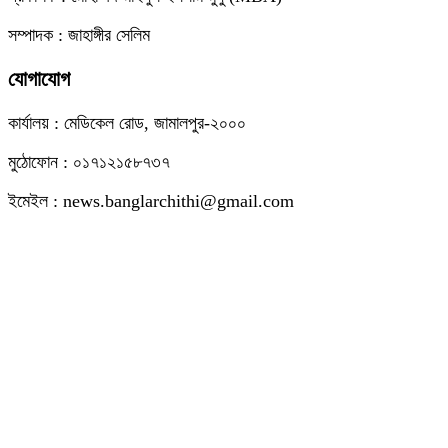
সম্পাদক : জাহাঙ্গীর সেলিম
যোগাযোগ
কার্যালয় : মেডিকেল রোড, জামালপুর-২০০০
মুঠোফোন : ০১৭১২১৫৮৭৩৭
ইমেইল : news.banglarchithi@gmail.com