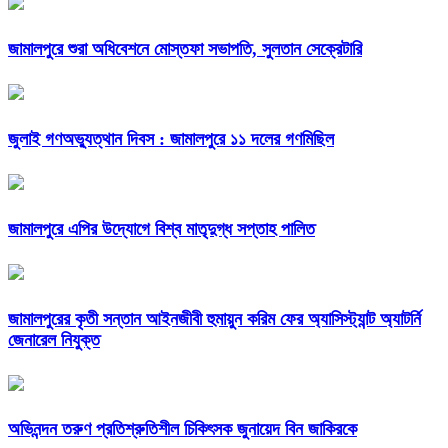
জামালপুরে শুরা অধিবেশনে মোস্তফা সভাপতি, সুলতান সেক্রেটারি
জুলাই গণঅভ্যুত্থান দিবস : জামালপুরে ১১ দলের গণমিছিল
জামালপুরে এপির উদ্যোগে বিশ্ব মাতৃদুগ্ধ সপ্তাহ পালিত
জামালপুরের কৃতী সন্তান আইনজীবী হুমায়ুন করিম ফের অ্যাসিস্ট্যান্ট অ্যাটর্নি
জেনারেল নিযুক্ত
অভিনন্দন তরুণ প্রতিশ্রুতিশীল চিকিৎসক জুনায়েদ বিন জাকিরকে