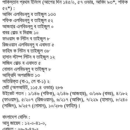
পাকিস্তান প্রথম ইনিংস (আগের দিন ১৪৫/০, ৫৭ ওভার, আবিদ ৯৩*, শফিক
৫২*) :
আবিদ এলবিডব্লু ব তাইজুল ১৩৩
শফিক এলবিডব্লু ব তাইজুল ৫২
আজহার এলবিডব্লু ব তাইজুল ০
বাবর বোল্ড ব মিরাজ ১০
ফাওয়াদ ক লিটন ব তাইজুল ৮
রিজওয়ান এলবিডব্লু ব এবাদত ৫
ফাহিম ক লিটন ব তাইজুল ৩৮
হাসান স্টাম্প লিটন ব তাইজুল ১২
সাজিদ বোল্ড ব এবাদত ৫
নোমান এলবিডব্লু ব তাইজুল ৮
আফ্রিদি অপরাজিত ১৩
অতিরিক্ত (বা-১, লে বা-১) ২
মোট (অলআউট, ১১৫.৪ ওভার) ২৮৬
উইকেট পতন : ১/১৪৬ (শফিক), ২/১৪৬ (আজহার), ৩/১৬৯ (বাবর), ৪/১৮২
(ফাওয়াদ), ৫/২০৭ (রিজওয়ান), ৬/২১৭ (আবিদ), ৭/২২৯ (হাসান), ৮/২৪০
(সাজিদ), ৯/২৫৭ (নোমান), ১০/২৮৬ (ফাহিম)।
বাংলাদেশ বোলিং :
আবু জায়েদ : ১২-০-৪১-০,
এবাদত : ২৬-৭-৪৭-২,