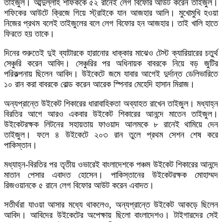
তাইজুল। আব্দুল্লাহ শফিককে ৫২ রানেই লেগ বিফোর আউট করেন তাইজুল।
শফিকের আউটে ক্রিজে গিয়ে স্ট্রাইকে যান আজহার আলি। মুখোমুখি হওয়া
নিজের প্রথম বলেই তাইজুলের বলে লেগ বিফোর হন আজহার। তাই খালি হাতে
ফিরতে হয় তাকে।
দিনের শুরুতেই দুই ব্যাটারকে হারানোর ধাক্কার মাঝেও টেস্ট ক্যারিয়ারের চতুর্থ
সেঞ্চুরি করেন আবিদ। সেঞ্চুরির পর অধিনায়ক বাবরকে নিয়ে বড় জুটির
পরিকল্পনায় ছিলেন আবিদ। উইকেটে জমে যাবার আগেই দুর্দান্ত ডেলিভারিতে
১০ রান করা বাবরকে বোল্ড করেন আরেক স্পিনার মেহেদি হাসান মিরাজ।
অন্যপ্রান্তে উইকেট শিকারের ধারাবাহিকতা অব্যাহত রাখেন তাইজুল। মধ্যাহ্ন
বিরতির আগে আরও একবার উইকেট শিকারের আনন্দে মাতেন তাইজুল।
উইকেটরক্ষক লিটনের সহায়তায় ফাওয়াদ আলমকে ৮ রানেই থামিয়ে দেন
তাইজুল। ফলে ৪ উইকেটে ২০৩ রান তুলে প্রথম সেশন শেষ করে
পাকিস্তান।
মধ্যাহ্ন-বিরতির পর তৃতীয় ওভারেই বাংলাদেশকে পঞ্চম উইকেট শিকারের আনন্দে
মাতান পেসার এবাদত হোসেন। পাকিস্তানের উইকেটরক্ষক মোহাম্মদ
রিজওয়ানকে ৫ রানে লেগ বিফোর আউট করেন এবাদত।
সতীর্থরা যাওয়া আসার মধ্যে থাকলেও, অন্যপ্রান্তে উইকেট আকড়ে ছিলেন
আবিদ। আবিদের উইকেটের অপেক্ষায় ছিলো বাংলাদেশও। টাইগারদের সেই