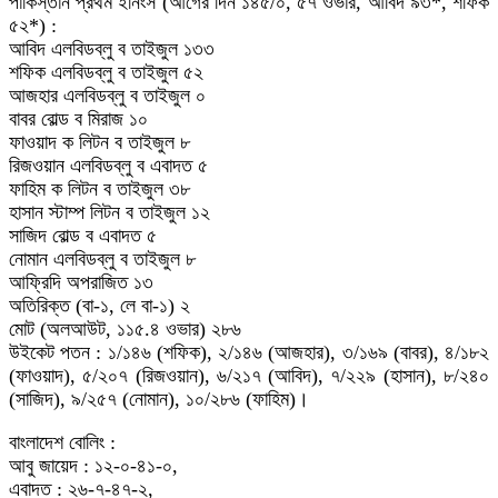
পাকিস্তান প্রথম ইনিংস (আগের দিন ১৪৫/০, ৫৭ ওভার, আবিদ ৯৩*, শফিক
৫২*) :
আবিদ এলবিডব্লু ব তাইজুল ১৩৩
শফিক এলবিডব্লু ব তাইজুল ৫২
আজহার এলবিডব্লু ব তাইজুল ০
বাবর বোল্ড ব মিরাজ ১০
ফাওয়াদ ক লিটন ব তাইজুল ৮
রিজওয়ান এলবিডব্লু ব এবাদত ৫
ফাহিম ক লিটন ব তাইজুল ৩৮
হাসান স্টাম্প লিটন ব তাইজুল ১২
সাজিদ বোল্ড ব এবাদত ৫
নোমান এলবিডব্লু ব তাইজুল ৮
আফ্রিদি অপরাজিত ১৩
অতিরিক্ত (বা-১, লে বা-১) ২
মোট (অলআউট, ১১৫.৪ ওভার) ২৮৬
উইকেট পতন : ১/১৪৬ (শফিক), ২/১৪৬ (আজহার), ৩/১৬৯ (বাবর), ৪/১৮২
(ফাওয়াদ), ৫/২০৭ (রিজওয়ান), ৬/২১৭ (আবিদ), ৭/২২৯ (হাসান), ৮/২৪০
(সাজিদ), ৯/২৫৭ (নোমান), ১০/২৮৬ (ফাহিম)।
বাংলাদেশ বোলিং :
আবু জায়েদ : ১২-০-৪১-০,
এবাদত : ২৬-৭-৪৭-২,