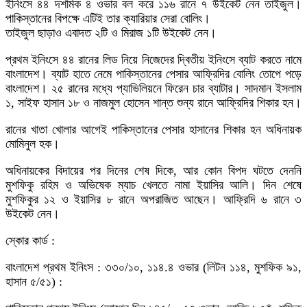
ইনিংসে ৪৪ দশমিক ৪ ওভার বল করে ১১৬ রানে ৭ উইকেট নেন তাইজুল।
পাকিস্তানের বিপক্ষে এটিই তার ক্যারিয়ার সেরা বোলিং।
তাইজুল ছাড়াও এবাদত ২টি ও মিরাজ ১টি উইকেট নেন।
প্রথম ইনিংসে ৪৪ রানের লিড নিয়ে নিজেদের দ্বিতীয় ইনিংসে ব্যাট করতে নামে
বাংলাদেশ। ব্যাট হাতে নেমে পাকিস্তানের পেসার আফ্রিদির বোলিং তোপে পড়ে
বাংলাদেশ। ২৫ রানের মধ্যে প্যাভিলিয়নে ফিরেন চার ব্যাটার। সাদমান ইসলাম
১, সাইফ হাসান ১৮ ও নাজমুল হোসেন শান্ত শুন্য রানে আফ্রিদির শিকার হন।
রানের খাতা খোলার আগেই পাকিস্তানের পেসার হাসানের শিকার হন অধিনায়ক
মোমিনুল হক।
অধিনায়কের বিদায়ের পর দিনের শেষ দিকে, আর কোন বিপদ ঘটতে দেননি
মুশফিকু রহিম ও অভিষেক ম্যাচ খেলতে নামা ইয়াসির আলি। দিন শেষে
মুশফিকুর ১২ ও ইয়াসির ৮ রানে অপরাজিত আছেন। আফ্রিদি ৬ রানে ৩
উইকেট নেন।
স্কোর কার্ড :
বাংলাদেশ প্রথম ইনিংস : ৩৩০/১০, ১১৪.৪ ওভার (লিটন ১১৪, মুশফিক ৯১,
হাসান ৫/৫১) :