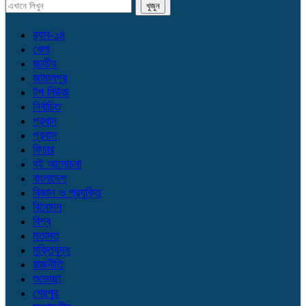
র‌্যাব-১৪
খেলা
জাতীয়
জামালপুর
টপ নিউজ
নির্বাচিত
প্রধান
প্রবাস
ফিচার
বই আলোচনা
বাংলাদেশ
বিজ্ঞান ও প্রযুক্তি
বিনোদন
বিশ্ব
মতামত
মুক্তিযুদ্ধ
রাজনীতি
শুভেচ্ছা
শেরপুর