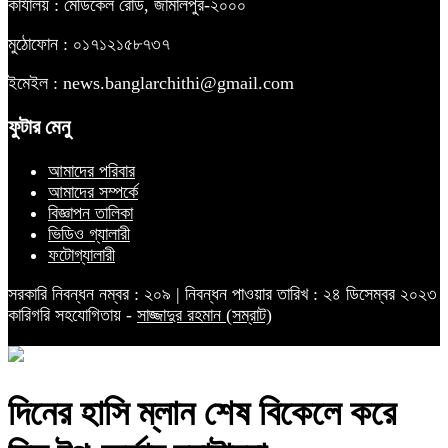
কার্যালয় : মেডিকেল রোড, জামালপুর-২০০০
মুঠোফোন : ০১৭১২১৫৮৭৩৭
ইমেইল : news.banglarchithi@gmail.com
ফুটার মেনু
আমাদের পরিবার
আমাদের সম্পর্কে
বিজ্ঞাপন তালিকা
ভিডিও গ্যালারী
ফটোগ্যালারী
সরকারি নিবন্ধন নম্বর : ২০৯ | নিবন্ধন পাওয়ার তারিখ : ২৪ ডিসেম্বর ২০২৩
কারিগরি সহযোগিতায় -
সাজ্জাদুর রহমান (সম্রাট)
দিনের হাসি ম্লান শেষ বিকেলে করে