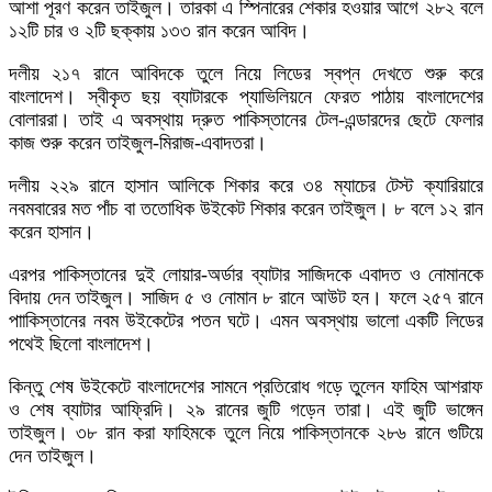
আশা পূরণ করেন তাইজুল। তারকা এ স্পিনারের শেকার হওয়ার আগে ২৮২ বলে
১২টি চার ও ২টি ছক্কায় ১৩৩ রান করেন আবিদ।
দলীয় ২১৭ রানে আবিদকে তুলে নিয়ে লিডের স্বপ্ন দেখতে শুরু করে
বাংলাদেশ। স্বীকৃত ছয় ব্যাটারকে প্যাভিলিয়নে ফেরত পাঠায় বাংলাদেশের
বোলাররা। তাই এ অবস্থায় দ্রুত পাকিস্তানের টেল-এন্ডারদের ছেটে ফেলার
কাজ শুরু করেন তাইজুল-মিরাজ-এবাদতরা।
দলীয় ২২৯ রানে হাসান আলিকে শিকার করে ৩৪ ম্যাচের টেস্ট ক্যারিয়ারে
নবমবারের মত পাঁচ বা ততোধিক উইকেট শিকার করেন তাইজুল। ৮ বলে ১২ রান
করেন হাসান।
এরপর পাকিস্তানের দুই লোয়ার-অর্ডার ব্যাটার সাজিদকে এবাদত ও নোমানকে
বিদায় দেন তাইজুল। সাজিদ ৫ ও নোমান ৮ রানে আউট হন। ফলে ২৫৭ রানে
পাাকিস্তানের নবম উইকেটের পতন ঘটে। এমন অবস্থায় ভালো একটি লিডের
পথেই ছিলো বাংলাদেশ।
কিন্তু শেষ উইকেটে বাংলাদেশের সামনে প্রতিরোধ গড়ে তুলেন ফাহিম আশরাফ
ও শেষ ব্যাটার আফ্রিদি। ২৯ রানের জুটি গড়েন তারা। এই জুটি ভাঙ্গেন
তাইজুল। ৩৮ রান করা ফাহিমকে তুলে নিয়ে পাকিস্তানকে ২৮৬ রানে গুটিয়ে
দেন তাইজুল।