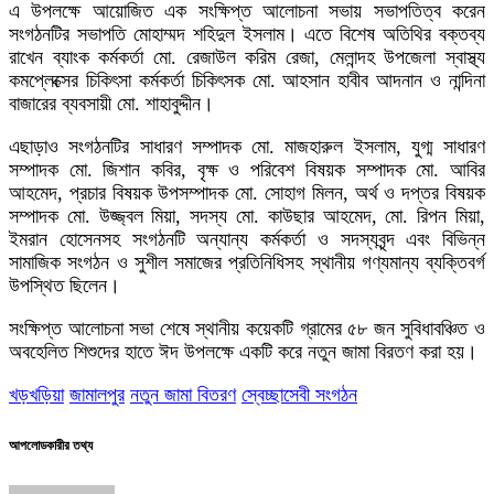
এ উপলক্ষে আয়োজিত এক সংক্ষিপ্ত আলোচনা সভায় সভাপতিত্ব করেন
সংগঠনটির সভাপতি মোহাম্মদ শহিদুল ইসলাম। এতে বিশেষ অতিথির বক্তব্য
রাখেন ব্যাংক কর্মকর্তা মো. রেজাউল করিম রেজা, মেলান্দহ উপজেলা স্বাস্থ্য
কমপ্লেক্সের চিকিৎসা কর্মকর্তা চিকিৎসক মো. আহসান হাবীব আদনান ও নান্দিনা
বাজারের ব্যবসায়ী মো. শাহাবুদ্দীন।
এছাড়াও সংগঠনটির সাধারণ সম্পাদক মো. মাজহারুল ইসলাম, যুগ্ম সাধারণ
সম্পাদক মো. জিশান কবির, বৃক্ষ ও পরিবেশ বিষয়ক সম্পাদক মো. আবির
আহমেদ, প্রচার বিষয়ক উপসম্পাদক মো. সোহাগ মিলন, অর্থ ও দপ্তর বিষয়ক
সম্পাদক মো. উজ্জ্বল মিয়া, সদস্য মো. কাউছার আহমেদ, মো. রিপন মিয়া,
ইমরান হোসেনসহ সংগঠনটি অন্যান্য কর্মকর্তা ও সদস্যবৃন্দ এবং বিভিন্ন
সামাজিক সংগঠন ও সুশীল সমাজের প্রতিনিধিসহ স্থানীয় গণ্যমান্য ব্যক্তিবর্গ
উপস্থিত ছিলেন।
সংক্ষিপ্ত আলোচনা সভা শেষে স্থানীয় কয়েকটি গ্রামের ৫৮ জন সুবিধাবঞ্চিত ও
অবহেলিত শিশুদের হাতে ঈদ উপলক্ষে একটি করে নতুন জামা বিরতণ করা হয়।
খড়খড়িয়া
জামালপুর
নতুন জামা বিতরণ
স্বেচ্ছাসেবী সংগঠন
আপলোডকারীর তথ্য