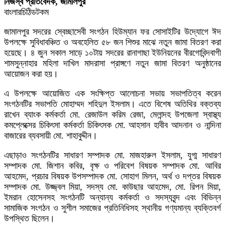
নিজস্ব প্রতিবেদক, জামালপুর
বাংলারচিঠিডটকম
জামালপুর সদরের স্বেচ্ছাসেবী সংগঠন হিউম্যান ফর সোসাইটির উদ্যোগে ঈদ
উপলক্ষে সুবিধাবঞ্চিত ও অবহেলিত ৫৮ জন শিশুর মাঝে নতুন জামা বিতরণ করা
হয়েছে। ৪ জুন সকাল সাড়ে ১০টায় সদরের রানাগাছা ইউনিয়নের বীরগোবিন্দবাগী
শামসুন্নাহার মহিলা দাখিল মাদরাসা প্রাঙ্গণে নতুন জামা বিতরণ অনুষ্ঠানের
আয়োজন করা হয়।
এ উপলক্ষে আয়োজিত এক সংক্ষিপ্ত আলোচনা সভায় সভাপতিত্ব করেন
সংগঠনটির সভাপতি মোহাম্মদ শহিদুল ইসলাম। এতে বিশেষ অতিথির বক্তব্য
রাখেন ব্যাংক কর্মকর্তা মো. রেজাউল করিম রেজা, মেলান্দহ উপজেলা স্বাস্থ্য
কমপ্লেক্সের চিকিৎসা কর্মকর্তা চিকিৎসক মো. আহসান হাবীব আদনান ও নান্দিনা
বাজারের ব্যবসায়ী মো. শাহাবুদ্দীন।
এছাড়াও সংগঠনটির সাধারণ সম্পাদক মো. মাজহারুল ইসলাম, যুগ্ম সাধারণ
সম্পাদক মো. জিশান কবির, বৃক্ষ ও পরিবেশ বিষয়ক সম্পাদক মো. আবির
আহমেদ, প্রচার বিষয়ক উপসম্পাদক মো. সোহাগ মিলন, অর্থ ও দপ্তর বিষয়ক
সম্পাদক মো. উজ্জ্বল মিয়া, সদস্য মো. কাউছার আহমেদ, মো. রিপন মিয়া,
ইমরান হোসেনসহ সংগঠনটি অন্যান্য কর্মকর্তা ও সদস্যবৃন্দ এবং বিভিন্ন
সামাজিক সংগঠন ও সুশীল সমাজের প্রতিনিধিসহ স্থানীয় গণ্যমান্য ব্যক্তিবর্গ
উপস্থিত ছিলেন।