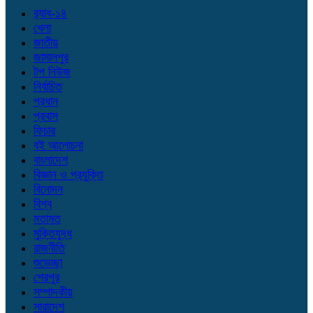
র‌্যাব-১৪
খেলা
জাতীয়
জামালপুর
টপ নিউজ
নির্বাচিত
প্রধান
প্রবাস
ফিচার
বই আলোচনা
বাংলাদেশ
বিজ্ঞান ও প্রযুক্তি
বিনোদন
বিশ্ব
মতামত
মুক্তিযুদ্ধ
রাজনীতি
শুভেচ্ছা
শেরপুর
সম্পাদকীয়
সারাদেশ