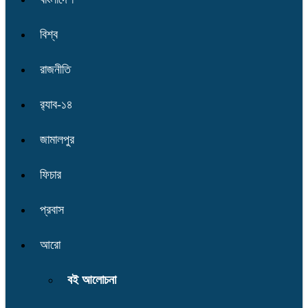
বিশ্ব
রাজনীতি
র‌্যাব-১৪
জামালপুর
ফিচার
প্রবাস
আরো
বই আলোচনা