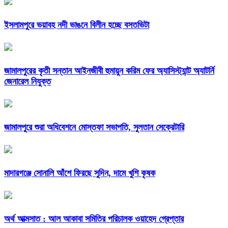
ইসলামপুরে ভয়াবহ নদী ভাঙনে বিলীন হচ্ছে বসতভিটা
জামালপুরের কৃতী সন্তান আইনজীবী হুমায়ুন করিম ফের অ্যাসিস্ট্যান্ট অ্যাটর্নি
জেনারেল নিযুক্ত
জামালপুরে শুরা অধিবেশনে মোস্তফা সভাপতি, সুলতান সেক্রেটারি
মাদারগঞ্জে সোনালি আঁশে ফিরছে সুদিন, দামে খুশি কৃষক
অর্থ আত্মসাত : আল আকাবা সমিতির পরিচালক ওয়াহেদ গ্রেপ্তার