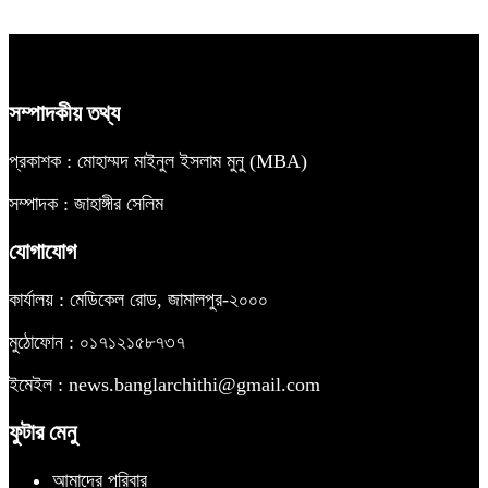
সম্পাদকীয় তথ্য
প্রকাশক : মোহাম্মদ মাইনুল ইসলাম মুনু (MBA)
সম্পাদক : জাহাঙ্গীর সেলিম
যোগাযোগ
কার্যালয় : মেডিকেল রোড, জামালপুর-২০০০
মুঠোফোন : ০১৭১২১৫৮৭৩৭
ইমেইল : news.banglarchithi@gmail.com
ফুটার মেনু
আমাদের পরিবার