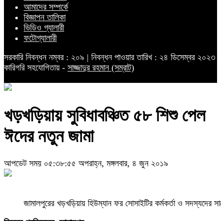
আমাদের সম্পর্কে
বিজ্ঞাপন তালিকা
ভিডিও গ্যালারী
ফটোগ্যালারী
সরকারি নিবন্ধন নম্বর : ২০৯ | নিবন্ধন পাওয়ার তারিখ : ২৪ ডিসেম্বর ২০২৩
কারিগরি সহযোগিতায় -
সাজ্জাদুর রহমান (সম্রাট)
খড়খড়িয়ায় সুবিধাবঞ্চিত ৫৮ শিশু পেল
ঈদের নতুন জামা
আপডেট সময় ০৫:৩৮:৫৫ অপরাহ্ন, মঙ্গলবার, ৪ জুন ২০১৯
জামালপুরের খড়খড়িয়ায় হিউম্যান ফর সোসাইটির কর্মকর্তা ও সদস্যদের সা