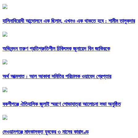
হাসিনাবিরোধী আন্দোলনে এক ছিলাম, এখনও এক থাকতে হবে : শামীম তালুকদার
অভিনন্দন তরুণ প্রতিশ্রুতিশীল চিকিৎসক জুনায়েদ বিন জাকিরকে
অর্থ আত্মসাত : আল আকাবা সমিতির পরিচালক ওয়াহেদ গ্রেপ্তার
বকশীগঞ্জে ঐতিহাসিক জুলাই স্মরণে শোভাযাত্রা আলোচনা সভা অনুষ্ঠিত
দেওয়ানগঞ্জে মাদকাসক্ত যুবকের ৩ মাসের কারাদণ্ড