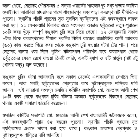
জানা গেছে, মেলান্দহ পৌরসভার ৫ নম্বর ওয়ার্ডের শাহজাদপুর মধ্যপাড়ায় জামিয়া
হুসাইনিয়া আরাবিয়া মাদরাসার পাশে শাহজাদপুর মধ্যপাড়া কবরস্থানটি দীর্ঘদিনের
পুরনো। স্থানীয় পাঁচটি গ্রামের মৃত মুসলিম ব্যক্তিদের এই কবরস্থানে দাফন
করা হয়। ১১ ফেব্রুয়ারি দিবাগত রাতে সংঘবদ্ধ অজ্ঞাত দুর্বৃত্তরা নতুন-পুরাতন
১০টি কবর খুঁড়ে সম্পূর্ণ কঙ্কাল চুরি করে নিয়ে গেছে। ১২ ফেব্রুয়ারি সকাল
৮টার দিকে কবরস্থানের সীমানা প্রাচীর নির্মাণ কাজের রাজমিস্ত্রি আলী আকবর
(৬০) কাজ করতে গিয়ে কবর থেকে কঙ্কাল চুরি হওয়ার ঘটনা টের পান। পরে
মেলান্দহ থানায় খবর দিলে পুলিশ ঘটনাস্থল পরিদর্শন করে কবরস্থান থেকে
দুর্বৃত্তদের ফেলে রেখে যাওয়া তিনটি গেঞ্জি, একটি ব্যাগ ও ২টি মার্তুল (নাট বল্টু
খোলার যন্ত্র) জব্দ করেছে।
কঙ্কাল চুরির ঘটনা জানাজানি হলে সকাল থেকেই এলাকাবাসীরা সেখানে ভিড়
করেন। তারা সবাই দুর্বৃত্তদের গ্রেপ্তার করে দৃষ্টান্তমূলক শাস্তির দাবি
জানান। ওই মাদরাসা সংলগ্ন মসজিদ কমিটির সভাপতি মো. মমতাজ আলী শেখ
১০টি কবর থেকে কঙ্কাল চুরির ঘটনায় অজ্ঞাত দুর্বৃত্তদের বিরুদ্ধে মেলান্দহ
থানায় একটি সাধারণ ডায়েরি করেছেন।
মসজিদ কমিটির সভাপতি মো. মমতাজ আলী শেখ বাংলারচিঠি ডটকমকে বলেন,
এই কবরস্থানটি প্রায় ৪৫ বছরের পুরনো। স্থানীয় পাঁচটি গ্রামের মৃত
ব্যক্তিদের এখানে দাফন করা হয়ে থাকে। কঙ্কাল চোরদের গ্রেপ্তার ও
দৃষ্টান্তমূলক শাস্তির দাবি জানাচ্ছি।