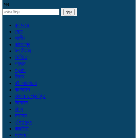
সব
র‌্যাব-১৪
খেলা
জাতীয়
জামালপুর
টপ নিউজ
নির্বাচিত
প্রধান
প্রবাস
ফিচার
বই আলোচনা
বাংলাদেশ
বিজ্ঞান ও প্রযুক্তি
বিনোদন
বিশ্ব
মতামত
মুক্তিযুদ্ধ
রাজনীতি
শুভেচ্ছা