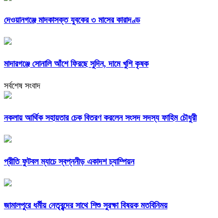
দেওয়ানগঞ্জে মাদকাসক্ত যুবকের ৩ মাসের কারাদণ্ড
মাদারগঞ্জে সোনালি আঁশে ফিরছে সুদিন, দামে খুশি কৃষক
সর্বশেষ সংবাদ
নকলায় আর্থিক সহায়তার চেক বিতরণ করলেন সংসদ সদস্য ফাহিম চৌধুরী
প্রীতি ফুটবল ম্যাচে স্বপ্ননীড় একাদশ চ্যাম্পিয়ন
জামালপুরে ধর্মীয় নেতৃবৃন্দের সাথে শিশু সুরক্ষা বিষয়ক মতবিনিময়