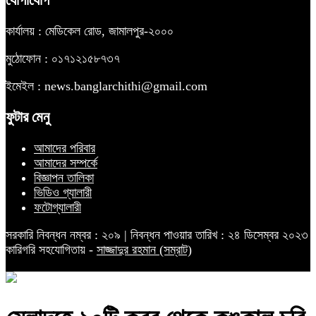
যোগাযোগ
কার্যালয় : মেডিকেল রোড, জামালপুর-২০০০
মুঠোফোন : ০১৭১২১৫৮৭৩৭
ইমেইল : news.banglarchithi@gmail.com
ফুটার মেনু
আমাদের পরিবার
আমাদের সম্পর্কে
বিজ্ঞাপন তালিকা
ভিডিও গ্যালারী
ফটোগ্যালারী
সরকারি নিবন্ধন নম্বর : ২০৯ | নিবন্ধন পাওয়ার তারিখ : ২৪ ডিসেম্বর ২০২৩
কারিগরি সহযোগিতায় -
সাজ্জাদুর রহমান (সম্রাট)