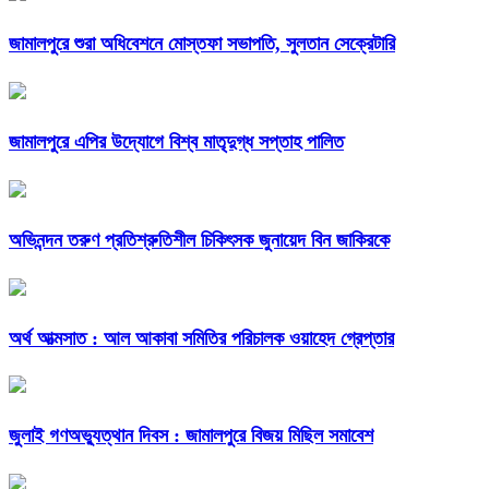
জামালপুরে শুরা অধিবেশনে মোস্তফা সভাপতি, সুলতান সেক্রেটারি
জামালপুরে এপির উদ্যোগে বিশ্ব মাতৃদুগ্ধ সপ্তাহ পালিত
অভিনন্দন তরুণ প্রতিশ্রুতিশীল চিকিৎসক জুনায়েদ বিন জাকিরকে
অর্থ আত্মসাত : আল আকাবা সমিতির পরিচালক ওয়াহেদ গ্রেপ্তার
জুলাই গণঅভ্যুত্থান দিবস : জামালপুরে বিজয় মিছিল সমাবেশ