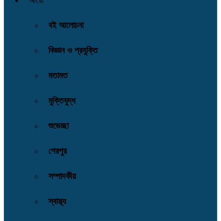
আরো
বই আলোচনা
বিজ্ঞান ও প্রযুক্তি
মতামত
মুক্তিযুদ্ধ
শুভেচ্ছা
শেরপুর
সম্পাদকীয়
স্বাস্থ্য