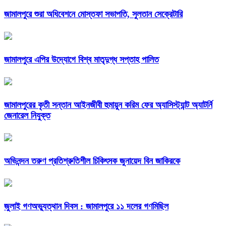
জামালপুরে শুরা অধিবেশনে মোস্তফা সভাপতি, সুলতান সেক্রেটারি
জামালপুরে এপির উদ্যোগে বিশ্ব মাতৃদুগ্ধ সপ্তাহ পালিত
জামালপুরের কৃতী সন্তান আইনজীবী হুমায়ুন করিম ফের অ্যাসিস্ট্যান্ট অ্যাটর্নি
জেনারেল নিযুক্ত
অভিনন্দন তরুণ প্রতিশ্রুতিশীল চিকিৎসক জুনায়েদ বিন জাকিরকে
জুলাই গণঅভ্যুত্থান দিবস : জামালপুরে ১১ দলের গণমিছিল