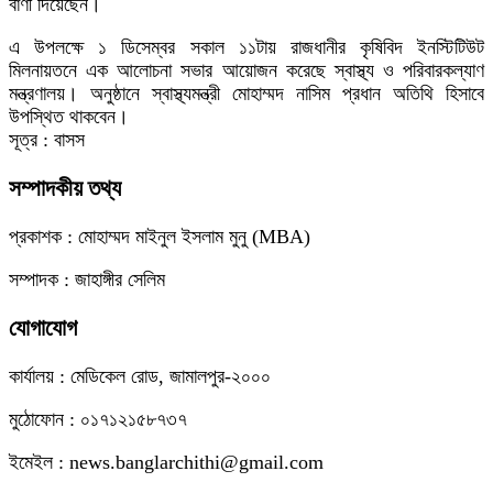
বাণী দিয়েছেন।
এ উপলক্ষে ১ ডিসেম্বর সকাল ১১টায় রাজধানীর কৃষিবিদ ইনস্টিটিউট
মিলনায়তনে এক আলোচনা সভার আয়োজন করেছে স্বাস্থ্য ও পরিবারকল্যাণ
মন্ত্রণালয়। অনুষ্ঠানে স্বাস্থ্যমন্ত্রী মোহাম্মদ নাসিম প্রধান অতিথি হিসাবে
উপস্থিত থাকবেন।
সূত্র : বাসস
সম্পাদকীয় তথ্য
প্রকাশক : মোহাম্মদ মাইনুল ইসলাম মুনু (MBA)
সম্পাদক : জাহাঙ্গীর সেলিম
যোগাযোগ
কার্যালয় : মেডিকেল রোড, জামালপুর-২০০০
মুঠোফোন : ০১৭১২১৫৮৭৩৭
ইমেইল : news.banglarchithi@gmail.com