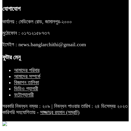
যোগাযোগ
কার্যালয় : মেডিকেল রোড, জামালপুর-২০০০
মুঠোফোন : ০১৭১২১৫৮৭৩৭
ইমেইল : news.banglarchithi@gmail.com
ফুটার মেনু
আমাদের পরিবার
আমাদের সম্পর্কে
বিজ্ঞাপন তালিকা
ভিডিও গ্যালারী
ফটোগ্যালারী
সরকারি নিবন্ধন নম্বর : ২০৯ | নিবন্ধন পাওয়ার তারিখ : ২৪ ডিসেম্বর ২০২৩
কারিগরি সহযোগিতায় -
সাজ্জাদুর রহমান (সম্রাট)