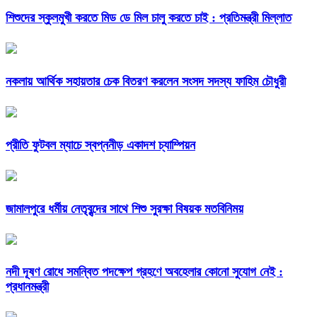
শিশুদের স্কুলমুখী করতে মিড ডে মিল চালু করতে চাই : প্রতিমন্ত্রী মিল্লাত
নকলায় আর্থিক সহায়তার চেক বিতরণ করলেন সংসদ সদস্য ফাহিম চৌধুরী
প্রীতি ফুটবল ম্যাচে স্বপ্ননীড় একাদশ চ্যাম্পিয়ন
জামালপুরে ধর্মীয় নেতৃবৃন্দের সাথে শিশু সুরক্ষা বিষয়ক মতবিনিময়
নদী দূষণ রোধে সমন্বিত পদক্ষেপ গ্রহণে অবহেলার কোনো সুযোগ নেই :
প্রধানমন্ত্রী