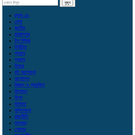
র‌্যাব-১৪
খেলা
জাতীয়
জামালপুর
টপ নিউজ
নির্বাচিত
প্রধান
প্রবাস
ফিচার
বই আলোচনা
বাংলাদেশ
বিজ্ঞান ও প্রযুক্তি
বিনোদন
বিশ্ব
মতামত
মুক্তিযুদ্ধ
রাজনীতি
শুভেচ্ছা
শেরপুর