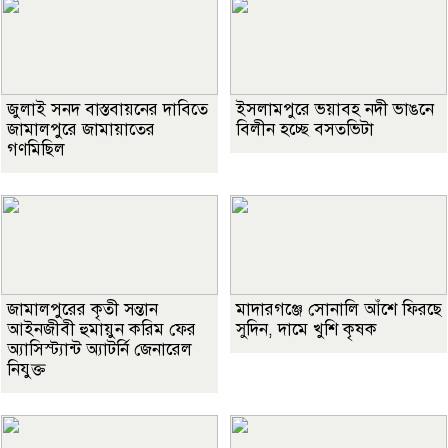
জুলাই সনদ বাস্তবায়নের দাবিতে
ইসলামপুরে ভয়াবহ নদী ভাঙনে
জামালপুরে জামায়াতের
বিলীন হচ্ছে বসতভিটা
গণমিছিল
জামালপুরের কৃতী সন্তান
মাদারগঞ্জে সোনালি আঁশে ফিরছে
আইনজীবী হুমায়ুন করিম ফের
সুদিন, দামে খুশি কৃষক
অ্যাসিস্ট্যান্ট অ্যাটর্নি জেনারেল
নিযুক্ত