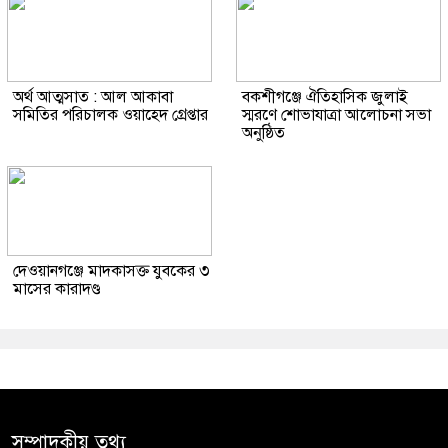
অর্থ আত্মসাত : আল আকাবা
বকশীগঞ্জে ঐতিহাসিক জুলাই
সমিতির পরিচালক ওয়াহেদ গ্রেপ্তার
স্মরণে শোভাযাত্রা আলোচনা সভা
অনুষ্ঠিত
দেওয়ানগঞ্জে মাদকাসক্ত যুবকের ৩
মাসের কারাদণ্ড
সম্পাদকীয় তথ্য