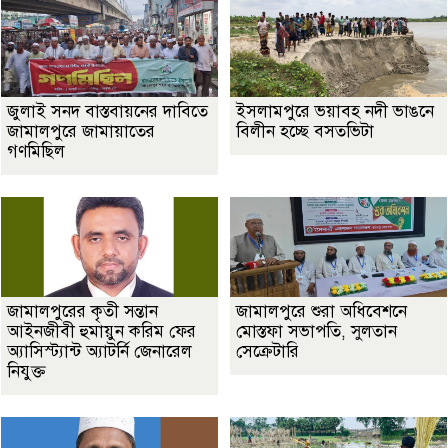
জুলাই সনদ বাস্তবায়নের দাবিতে
ইসলামপুরে ভয়াবহ নদী ভাঙনে
জামালপুরে জামায়াতের
বিলীন হচ্ছে বসতভিটা
গণমিছিল
জামালপুরের কৃতী সন্তান
জামালপুরে শুরা অধিবেশনে
আইনজীবী হুমায়ুন করিম ফের
মোস্তফা সভাপতি, সুলতান
অ্যাসিস্ট্যান্ট অ্যাটর্নি জেনারেল
সেক্রেটারি
নিযুক্ত