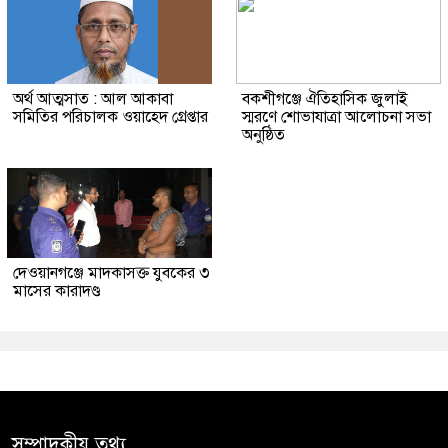
অর্থ আত্মসাত : আল আকাবা
বকশীগঞ্জে ঐতিহাসিক জুলাই
সমিতির পরিচালক ওয়াহেদ গ্রেপ্তার
স্মরণে শোভাযাত্রা আলোচনা সভা
অনুষ্ঠিত
দেওয়ানগঞ্জে মাদকাসক্ত যুবকের ৩
মাসের কারাদণ্ড
সম্পাদকীয় তথ্য