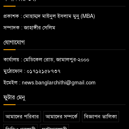
প্রকাশক : মোহাম্মদ মাইনুল ইসলাম মুনু (MBA)
সম্পাদক : জাহাঙ্গীর সেলিম
যোগাযোগ
কার্যালয় : মেডিকেল রোড, জামালপুর-২০০০
মুঠোফোন : ০১৭১২১৫৮৭৩৭
ইমেইল : news.banglarchithi@gmail.com
ফুটার মেনু
আমাদের পরিবার
আমাদের সম্পর্কে
বিজ্ঞাপন তালিকা