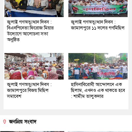
জুলাই গণঅভ্যুত্থান দিবস :
জুলাই গণঅভ্যুত্থান দিবস :
বিএনপিনেতা ফিরোজ মিয়ার
জামালপুরে ১১ দলের গণমিছিল
উদ্যোগে আলোচনা সভা
অনুষ্ঠিত
জুলাই গণঅভ্যুত্থান দিবস :
হাসিনাবিরোধী আন্দোলনে এক
জামালপুরে বিজয় মিছিল
ছিলাম, এখনও এক থাকতে হবে
সমাবেশ
: শামীম তালুকদার
জনপ্রিয় সংবাদ