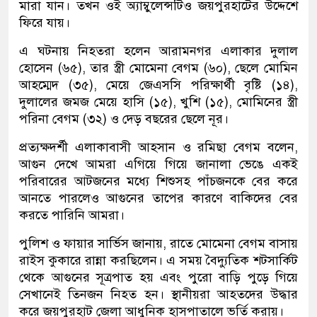
মারা যান। তখন ওই অ্যাম্বুলেন্সটিও জয়পুরহাটের উদ্দেশে
ফিরে যায়।
এ ঘটনায় নিহতরা হলেন আরামনগর এলাকার দুলাল
হোসেন (৬৫), তার স্ত্রী মোমেনা বেগম (৬০), ছেলে মোমিন
আহম্মেদ (৩৫), মেয়ে জেএসসি পরিক্ষার্থী বৃষ্টি (১৪),
দুলালের জমজ মেয়ে হাসি (১৫), খুশি (১৫), মোমিনের স্ত্রী
পরিনা বেগম (৩২) ও দেড় বছরের ছেলে নূর।
প্রত্যক্ষদর্শী এলাকাবাসী আহসান ও রমিছা বেগম বলেন,
আগুন দেখে আমরা এগিয়ে গিয়ে জানালা ভেঙে একই
পরিবারের আটজনের মধ্যে শিশুসহ পাঁচজনকে বের করে
আনতে পারলেও আগুনের তাপের কারণে বাকিদের বের
করতে পারিনি আমরা।
পুলিশ ও ফায়ার সার্ভিস জানায়, রাতে মোমেনা বেগম বাসায়
রাইস কুকারে রান্না করছিলেন। এ সময় বৈদ্যুতিক শটসার্কিট
থেকে আগুনের সূত্রপাত হয় এবং পুরো বাড়ি পুড়ে গিয়ে
সেখানেই তিনজন নিহত হন। স্থানীয়রা আহতদের উদ্ধার
করে জয়পুরহাট জেলা আধুনিক হাসপাতালে ভর্তি করায়।