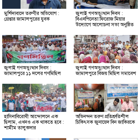
মুর্শিদাবাদে তরুণীর অভিযোগ :
জুলাই গণঅভ্যুত্থান দিবস :
গ্রেপ্তার জামালপুরের যুবক
বিএনপিনেতা ফিরোজ মিয়ার
উদ্যোগে আলোচনা সভা অনুষ্ঠিত
জুলাই গণঅভ্যুত্থান দিবস :
জুলাই গণঅভ্যুত্থান দিবস :
জামালপুরে ১১ দলের গণমিছিল
জামালপুরে বিজয় মিছিল সমাবেশ
হাসিনাবিরোধী আন্দোলনে এক
অভিনন্দন তরুণ প্রতিশ্রুতিশীল
ছিলাম, এখনও এক থাকতে হবে :
চিকিৎসক জুনায়েদ বিন জাকিরকে
শামীম তালুকদার