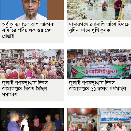
অর্থ আত্মসাত : আল আকাবা
মাদারগঞ্জে সোনালি আঁশে ফিরছে
সমিতির পরিচালক ওয়াহেদ
সুদিন, দামে খুশি কৃষক
গ্রেপ্তার
জুলাই গণঅভ্যুত্থান দিবস :
জুলাই গণঅভ্যুত্থান দিবস :
জামালপুরে বিজয় মিছিল
জামালপুরে ১১ দলের গণমিছিল
সমাবেশ