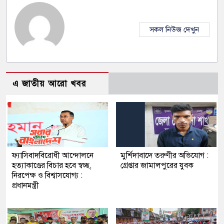
সকল নিউজ দেখুন
এ জাতীয় আরো খবর
ফ্যাসিবাদবিরোধী আন্দোলনে
মুর্শিদাবাদে তরুণীর অভিযোগ :
হত্যাকাণ্ডের বিচার হবে স্বচ্ছ,
গ্রেপ্তার জামালপুরের যুবক
নিরপেক্ষ ও বিশ্বাসযোগ্য :
প্রধানমন্ত্রী