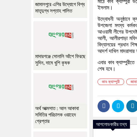
মাঠে কাব ক্যাম্পুরী উ
জামালপুরে এপির উদ্যোগে বিশ্ব
ইসলাম।
মাতৃদুগ্ধ সপ্তাহ পালিত
উদ্বোধনী অনুষ্ঠানে ক
উপজেলা মৎস্য কর্মক
আওয়ামী লীগের উপদেষ্ট
আলী, আলীরপাড়া মফিজ উ
বিদ্যালয়ের প্রধান শিক
আদর্শ দাখিল মাদরাসা
মাদারগঞ্জে সোনালি আঁশে ফিরছে
এবার কাব ক্যাম্পুরীতে
সুদিন, দামে খুশি কৃষক
শেষ হবে।
কাব ক্যাম্পুরী
জামা
অর্থ আত্মসাত : আল আকাবা
সমিতির পরিচালক ওয়াহেদ
গ্রেপ্তার
আপলোডকারীর তথ্য