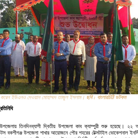
োধন করেন ইউএনও দেওয়ান মোহাম্মদ তাজুল ইসলাম।
ছবি : বাংলারচিঠি ডটকম
্রতিনিধি
 উপজেলায় তিনদিনব্যাপী দ্বিতীয় উপজেলা কাব ক্যাম্পুরী শুরু হয়েছে। ২২ অ
াউটস বকশীগঞ্জ উপজেলা শাখার আয়োজনে পৌর শহরের টেক্সটাইল ভোকেশনাল ইনস্