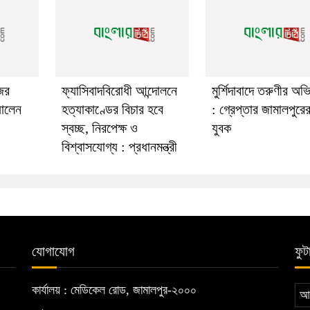
ের
ফ্যাসিবাদবিরোধী আন্দোলনে
মুর্শিদাবাদে তরুণীর অ
য়ালেন
হত্যাকাণ্ডের বিচার হবে
: গ্রেপ্তার জামালপুরে
স্বচ্ছ, নিরপেক্ষ ও
যুবক
বিশ্বাসযোগ্য : প্রধানমন্ত্রী
যোগাযোগ
ফুট
কার্যালয় : মেডিকেল রোড, জামালপুর-২০০০
আম