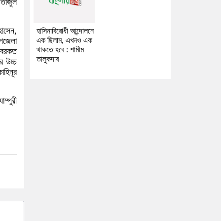
 তাজুল
হোসেন,
হাসিনাবিরোধী আন্দোলনে
পজেলা
এক ছিলাম, এখনও এক
থাকতে হবে : শামীম
ন বরকত
তালুকদার
র উচ্চ
োহিনূর
ম্পুরী