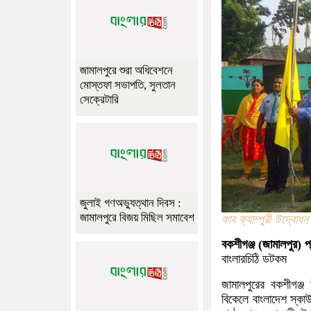
জামালপুরে শুরা অধিবেশনে
মোস্তফা সভাপতি, সুলতান
সেক্রেটারি
জুলাই গণঅভ্যুত্থান দিবস :
জামালপুরে বিজয় মিছিল সমাবেশ
কাব ক্যাম্পুরী উদ্ব
বকশীগঞ্জ (জামালপুর) প
বাংলারচিঠি ডটকম
জামালপুরের বকশীগঞ্জ
বিকেলে বাংলাদেশ স্ক