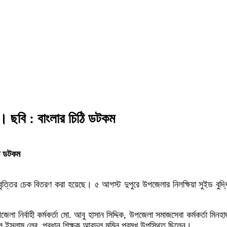
ন্দ। ছবি : বাংলার চিঠি ডটকম
ঠি ডটকম
পবৃত্তির চেক বিতরণ করা হয়েছে। ৫ আগস্ট দুপুরে উপজেলার নিলক্ষিয়া সুইড বুদ্ধ
া নির্বাহী কর্মকর্তা মো. আবু হাসান সিদ্দিক, উপজেলা সমাজসেবা কর্মকর্তা মিনহ
ইফুল ইসলাম লেবু, প্রধান শিক্ষক আবদুল মমিন প্রমুখ উপস্থিত ছিলেন।