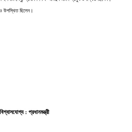
বর্গও উপস্থিত ছিলেন।
িশ্বাসযোগ্য : প্রধানমন্ত্রী