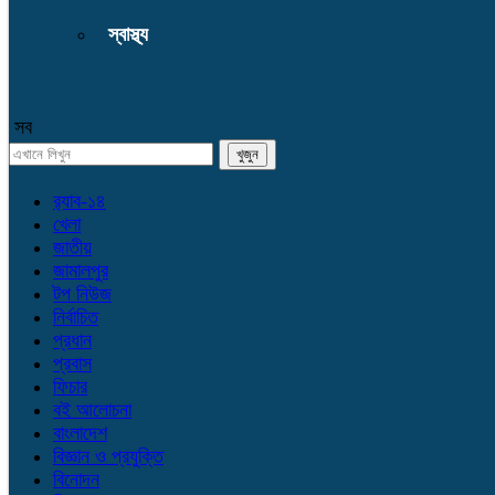
স্বাস্থ্য
সব
র‌্যাব-১৪
খেলা
জাতীয়
জামালপুর
টপ নিউজ
নির্বাচিত
প্রধান
প্রবাস
ফিচার
বই আলোচনা
বাংলাদেশ
বিজ্ঞান ও প্রযুক্তি
বিনোদন